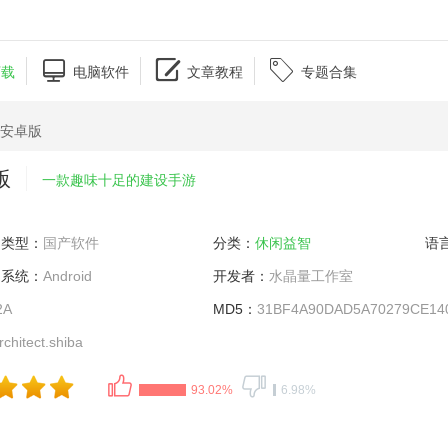



下载
电脑软件
文章教程
专题合集
9安卓版
版
一款趣味十足的建设手游
类型：
国产软件
分类：
休闲益智
语
系统：
Android
开发者：
水晶量工作室
2A
MD5：
31BF4A90DAD5A70279CE14
chitect.shiba
93.02%
6.98%