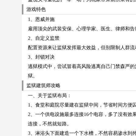
游戏特色
1、恩威并施
雇用顶尖的武装安保、心理学家、医生、律师和告
2、自定义监禁
配置资源来让监狱发挥最大效益，但别限制人群流
3、封锁对决
逃狱模式中，尝试冒着高风险逃离自己门禁森严的监
狱。
监狱建筑师攻略
一、关于监狱布局：
1、食堂和庭院尽量建在监狱中间，节省时间方便
2、一个供电设施最多连接16个电容，多了没有
连接，不然就短路。
3、淋浴头下面建造一个下水槽，不然容易渗水到