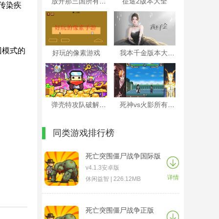
放开那三国所有版本大全
征途2版本大全
传染疾
囚模式的
好玩的像素游戏
我本千金版本大全
弹壳特攻队破解版本大全
死神vs火影所有游戏大全
同类游戏排行榜
死亡突围僵尸战争国际版
v4.1.3安卓版
详情
休闲益智 | 226.12MB
死亡突围僵尸战争正版