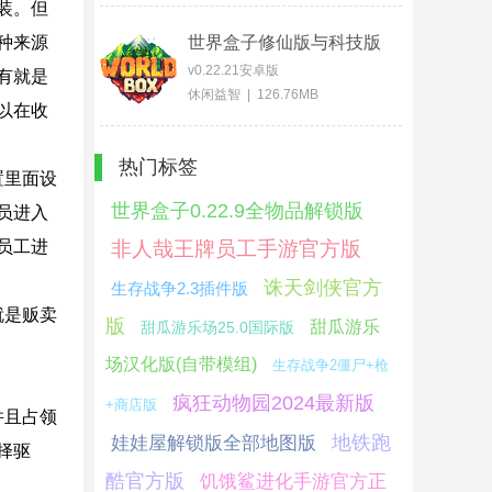
装。但
种来源
世界盒子修仙版与科技版
mod版
v0.22.21安卓版
有就是
休闲益智 | 126.76MB
以在收
热门标签
置里面设
世界盒子0.22.9全物品解锁版
员进入
员工进
非人哉王牌员工手游官方版
诛天剑侠官方
生存战争2.3插件版
就是贩卖
版
甜瓜游乐
甜瓜游乐场25.0国际版
场汉化版(自带模组)
生存战争2僵尸+枪
疯狂动物园2024最新版
+商店版
并且占领
地铁跑
娃娃屋解锁版全部地图版
择驱
酷官方版
饥饿鲨进化手游官方正