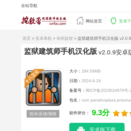
全站导航


网站首页
安卓
首页
>
安卓单机
>
休闲益智
> 监狱建筑师手机汉化版 v2.0.
监狱建筑师手机汉化版
v2.0.9安卓
大小：
284.59MB
日期：
2024-6-24
备案号：
闽ICP备2023024979号-
包名：
com.paradoxplaza.prisonar
9.3分
软件评分：
投诉/反馈/报错
安卓版下载