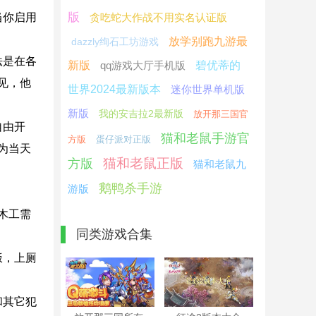
版
当你启用
贪吃蛇大作战不用实名认证版
放学别跑九游最
dazzly绚石工坊游戏
法是在各
新版
qq游戏大厅手机版
碧优蒂的
见，他
世界2024最新版本
迷你世界单机版
新版
我的安吉拉2最新版
放开那三国官
自由开
猫和老鼠手游官
方版
蛋仔派对正版
为当天
猫和老鼠正版
方版
猫和老鼠九
鹅鸭杀手游
游版
木工需
同类游戏合集
饭，上厕
和其它犯