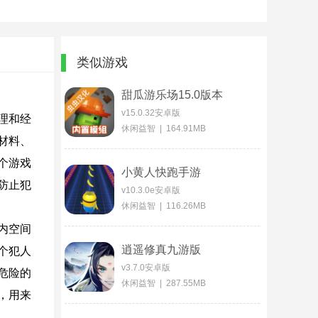
类似游戏
甜瓜游乐场15.0版本
v15.0.32安卓版
理和经
休闲益智 | 164.91MB
材料、
个游戏
小黄人快跑手游
防止犯
v10.3.0e安卓版
休闲益智 | 116.26MB
内空间
逍遥修真九游版
个犯人
v3.7.0安卓版
危险的
休闲益智 | 287.55MB
，用来