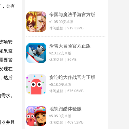
了，会有
帝国与魔法手游官方版
v1.05.00安卓版
休闲益智 | 919.32MB
选项安
滑雪大冒险官方正版
如果监
v2.3.12安卓版
需要警
休闲益智 | 86MB
发现在
贪吃蛇大作战官方正版
，然后
v5.18.0安卓版
休闲益智 | 676.06MB
的需求。
地铁跑酷体验服
v5.05.0安卓版
测器并且
休闲益智 | 409.52MB