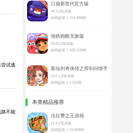
口袋新世代官方版
v4.3.0安卓版
休闲益智 | 224.99MB
地铁跑酷无敌版
v5.05.0安卓版
休闲益智 | 409.52MB
来尝试逃
新仙剑奇侠传之挥剑问情手
游
v2.0.1.8安卓版
休闲益智 | 1.01GB
本类精品推荐
线路不能
法拉费之王游戏
v1.4.5安卓版
休闲益智 | 43.85MB