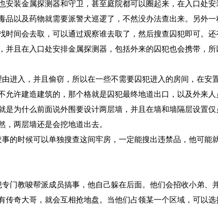
也安装金属探测器和守卫，甚至庭院都可以圈起来，在入口处安
毒品以及药物就需要派警犬巡逻了，不然没办法查出来。另外一
找时间会去取，可以通过观察谁去取了，然后搜查囚犯即可。还
，并且在入口处安排金属探测器，包括外来的囚犯也会携带，所
理由进入，并且偷窃，所以在一些不需要囚犯进入的房间，在安
不允许建造建筑的，那个格就是囚犯最终地道出口，以及外来人
就是为什么前面说外围要设计两层墙，并且在墙和墙隔层设置仅
然，两层墙还是会挖地道出去。
没事的时候可以单独搜查这间牢房，一定能搜出违禁品，他可能
犯专门教唆帮派成员搞事，他自己躲在后面。他们会招收小弟、
有传奇大哥，就会互相抢地盘。当他们占领某一个区域，可以选