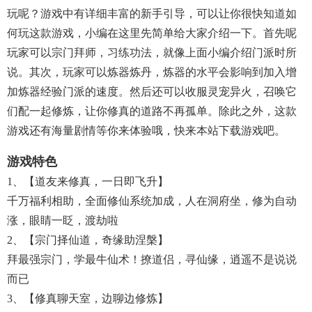
玩呢？游戏中有详细丰富的新手引导，可以让你很快知道如
何玩这款游戏，小编在这里先简单给大家介绍一下。首先呢
玩家可以宗门拜师，习练功法，就像上面小编介绍门派时所
说。其次，玩家可以炼器炼丹，炼器的水平会影响到加入增
加炼器经验门派的速度。然后还可以收服灵宠异火，召唤它
们配一起修炼，让你修真的道路不再孤单。除此之外，这款
游戏还有海量剧情等你来体验哦，快来本站下载游戏吧。
游戏特色
1、【道友来修真，一日即飞升】
千万福利相助，全面修仙系统加成，人在洞府坐，修为自动
涨，眼睛一眨，渡劫啦
2、【宗门择仙道，奇缘助涅槃】
拜最强宗门，学最牛仙术！撩道侣，寻仙缘，逍遥不是说说
而已
3、【修真聊天室，边聊边修炼】