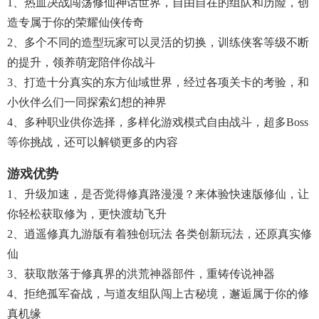
1、热血决战闯荡修仙神话世界，自由自在的组队和历险，创
造专属于你的荣耀仙侠传奇
2、多个不同的造型玩家可以灵活的切换，训练侠客等级不断
的提升，领养萌宠陪伴你战斗
3、打造十分真实的东方仙域世界，经过各项关卡的考验，和
小伙伴么们一同探索幻想的神界
4、多种职业供你选择，多样化游戏模式自由战斗，超多boss
等你挑战，还可以解锁更多的内容
游戏优势
1、升级加速，是否觉得修真路漫漫？来体验快速版修仙，让
你轻松获取修为，更快渡劫飞升
2、逍遥修真九游版有着独创玩法 各类创新玩法，还原真实修
仙
3、获取散落于修真界的洪荒神器部件，重铸传说神器
4、拒绝孤军奋战，与道友组队闯上古秘境，邂逅属于你的修
真机缘