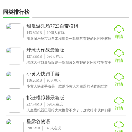
同类排行榜
甜瓜游乐场7723自带模组
143.89MB
1008
人在玩
详情
甜瓜游乐场7723自带模组是一款非常有趣的休闲类解压
手游，为什么说它解压呢，在游戏中玩家将第三人称的
球球大作战最新版
127.33MB
536
人在玩
详情
球球大作战最新版是一款刺激又有趣的休闲竞技生存手
游，采用了大逃杀的玩法，不断缩小安全区域，限制小
球的
小黄人快跑手游
116.26MB
95
人在玩
详情
小黄人快跑手游是一款以小黄人为主题的动作跑酷游
戏，画面精美可爱，场景细节丰富，角色形象逗趣可
爱，搭配
拆迁模拟器最新版
227.74MB
520
人在玩
详情
人生模拟器已经给大家推荐不少了，这次给小伙伴们带
来的是拆迁模拟器最新版，一款非常解压的像素类沙盒
手游
星露谷物语
398.5MB
148
人在玩