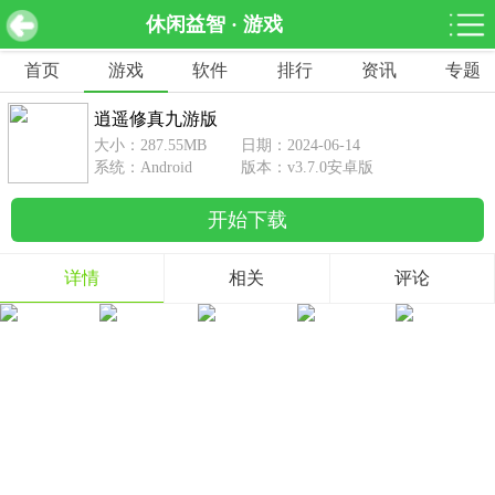
休闲益智 · 游戏
逍遥修真九游版 v3.7.0安卓版
下载
首页
游戏
软件
排行
资讯
专题
网游分类
软件分类
逍遥修真九游版
休闲益智
赛车竞速
棋牌桌游
大小：287.55MB
日期：2024-06-14
462款游戏
122款游戏
43款游戏
系统：Android
版本：v3.7.0安卓版
开始下载
角色扮演
动作射击
体育竞技
1642款游戏
351款游戏
69款游戏
详情
相关
评论
经营养成
策略塔防
冒险解谜
257款游戏
596款游戏
177款游戏
音乐游戏
手游辅助
53款游戏
109款游戏