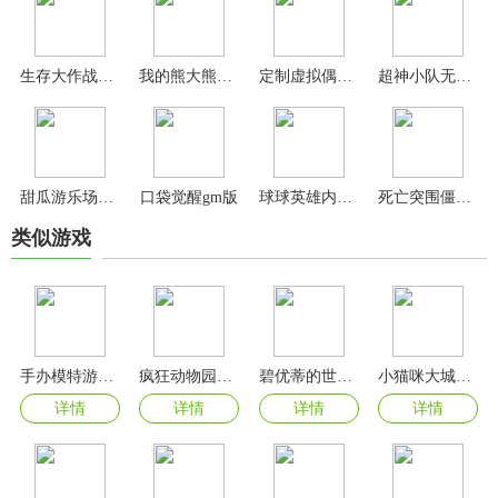
生存大作战无限资源版
我的熊大熊二游戏
定制虚拟偶像安卓版
超神小队无限骨头无限符文
甜瓜游乐场15.0版本
口袋觉醒gm版
球球英雄内购版
死亡突围僵尸战争国际版
类似游戏
手办模特游戏2024最新版
疯狂动物园2024最新版
碧优蒂的世界2024最新版本
小猫咪大城市最新版游戏
详情
详情
详情
详情