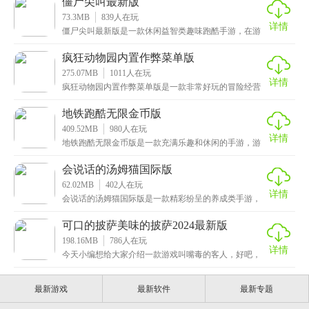
僵尸尖叫最新版
73.3MB
839
人在玩
详情
僵尸尖叫最新版是一款休闲益智类趣味跑酷手游，在游
戏中玩家将操控僵尸在道路上狂奔，并享受操控僵尸吞
食行
疯狂动物园内置作弊菜单版
275.07MB
1011
人在玩
详情
疯狂动物园内置作弊菜单版是一款非常好玩的冒险经营
类手游，玩家可以在里面尽情探索和发展，打造自己的
动物
地铁跑酷无限金币版
409.52MB
980
人在玩
详情
地铁跑酷无限金币版是一款充满乐趣和休闲的手游，游
戏中的场景取自世界各地的著名城市和国内的文化遗
迹，玩
会说话的汤姆猫国际版
62.02MB
402
人在玩
详情
会说话的汤姆猫国际版是一款精彩纷呈的养成类手游，
以可爱的汤姆猫为主角，为玩家带来无尽的乐趣。游戏
中汤
可口的披萨美味的披萨2024最新版
198.16MB
786
人在玩
详情
今天小编想给大家介绍一款游戏叫嘴毒的客人，好吧，
开个玩笑，是可口的披萨美味的披萨2024最新版。我相
最新游戏
最新软件
最新专题