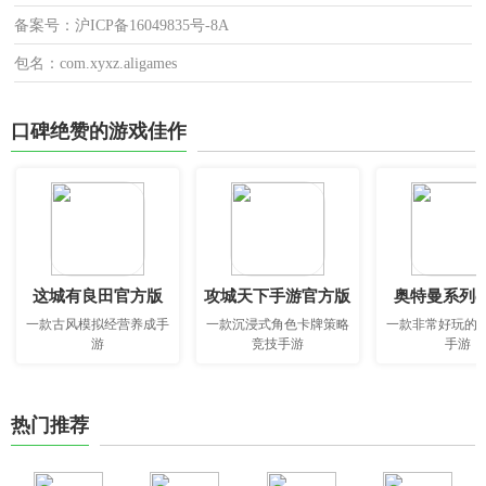
备案号：沪ICP备16049835号-8A
包名：com.xyxz.aligames
口碑绝赞的游戏佳作
这城有良田官方版
攻城天下手游官方版
奥特曼系列o
一款古风模拟经营养成手
一款沉浸式角色卡牌策略
一款非常好玩的
游
竞技手游
手游
热门推荐