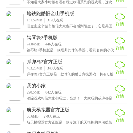
详情
不知道大家小时候有没有玩过物语系列的游戏呢，这次
小编给大家带来的是星露谷物语1.5汉化手机版，一款高
地铁跑酷旧金山手机版
151.59MB
319
人在玩
详情
旧金山这个城市相信大家也不会感到陌生了，它是美国
的第五大城市，这里面汇聚了许多的霸主，好了言归正
传，
钢琴块2手机版
74.04MB
446
人在玩
详情
钢琴块2手机版是一款经典的休闲手游，看到名称的小伙
伴应该会感到似曾相识吧，没错它的别名就是我们小时
候
弹弹岛2官方正版
463.23MB
348
人在玩
详情
弹弹岛2官方正版是一款休闲的射击竞技游戏，拥有Q版
可爱的卡通人物角色。游戏中玩家可以通过购买各种各
样
我的小家
290.5MB
842
人在玩
详情
消除游戏相信大家都玩过，当然了，大家玩的或许都是
纯消除的游戏，里面可能就没有其他的玩法了，那么小
编这
航天模拟器官方正版
65.6MB
279
人在玩
详情
航天模拟器官方正版是一款专注于航天模拟的休闲益智
手游，以火箭升空为题材，游戏让玩家利用各种零件组
装火