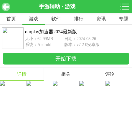
手游辅助 · 游戏
ourplay加速器2024最新版 v7.2.0安卓版
下载
首页
游戏
软件
排行
资讯
专题
网游分类
软件分类
ourplay加速器2024最新版
休闲益智
赛车竞速
棋牌桌游
大小：62.99MB
日期：2024-08-26
462款游戏
122款游戏
43款游戏
系统：Android
版本：v7.2.0安卓版
开始下载
角色扮演
动作射击
体育竞技
1642款游戏
351款游戏
69款游戏
详情
相关
评论
经营养成
策略塔防
冒险解谜
257款游戏
596款游戏
177款游戏
音乐游戏
手游辅助
53款游戏
109款游戏