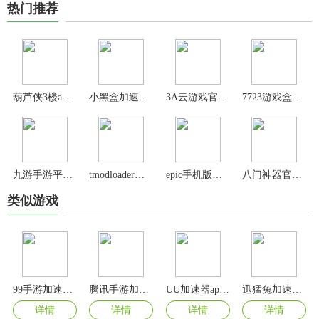
热门推荐
葫芦侠3楼app最新版
小黑盒加速器app
3A云游戏官方版
7723游戏盒子最新版
九游手游平台app
tmodloader手机版
epic手机版官方版
八门神器官方正版
类似游戏
99手游加速器免费版
腾讯手游加速器正版官方版
UU加速器app官方版
迅猛兔加速器官方正版
详情
详情
详情
详情