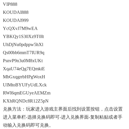
VIP888
KOUDAI888
KOUDAI999
YcQXvJ7M9wEA
YBKQy1S30Xz9T0It
UhDjNu0pdppw5hXl
Qs00bb6mmT7IUR9q
PsnvP9n3u0M8xUKt
XqaU74eQg7EQmkiE
MbGxqgrrbHPgWoxH
UIMtoBYUFyUdLXck
RWI6qmEGUyeAEMZm
KXhRQNDc8R12Z5pN
兑换方法：玩家进入游戏主界面后找到设置按钮，点击设置
进入菜单栏-选择兑换码即可-进入兑换界面-复制粘贴或者手
动输入兑换码即可兑换。