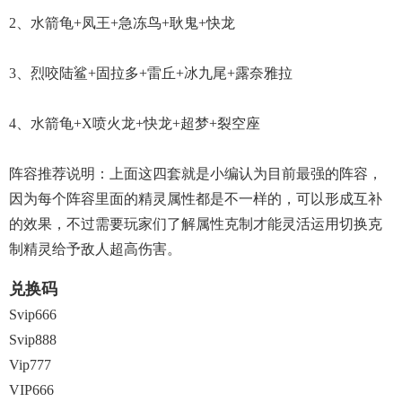
2、水箭龟+凤王+急冻鸟+耿鬼+快龙
3、烈咬陆鲨+固拉多+雷丘+冰九尾+露奈雅拉
4、水箭龟+X喷火龙+快龙+超梦+裂空座
阵容推荐说明：上面这四套就是小编认为目前最强的阵容，
因为每个阵容里面的精灵属性都是不一样的，可以形成互补
的效果，不过需要玩家们了解属性克制才能灵活运用切换克
制精灵给予敌人超高伤害。
兑换码
Svip666
Svip888
Vip777
VIP666