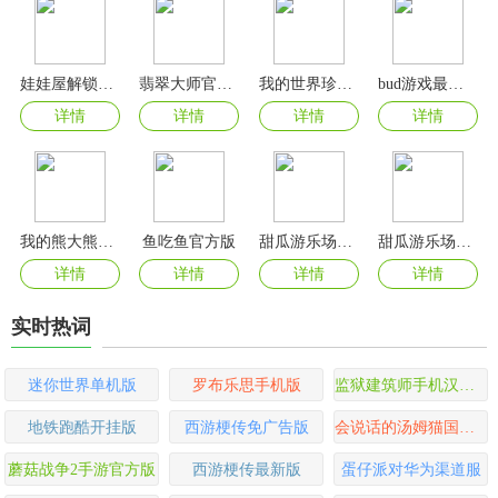
娃娃屋解锁版全部地图版
翡翠大师官方正版
我的世界珍妮模组
bud游戏最新版
详情
详情
详情
详情
我的熊大熊二游戏
鱼吃鱼官方版
甜瓜游乐场7723自带模组
甜瓜游乐场内置模组7723
详情
详情
详情
详情
实时热词
迷你世界单机版
罗布乐思手机版
监狱建筑师手机汉化版
地铁跑酷开挂版
西游梗传免广告版
会说话的汤姆猫国际版
蘑菇战争2手游官方版
西游梗传最新版
蛋仔派对华为渠道服