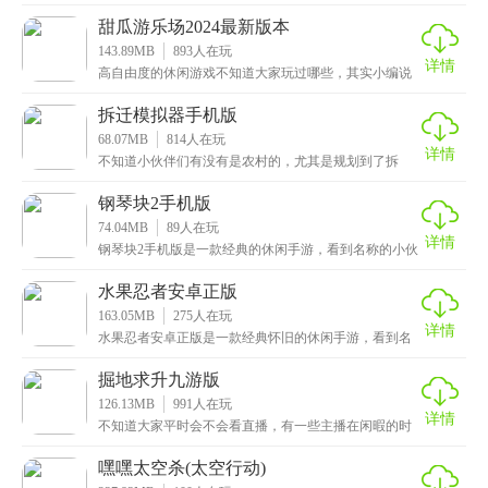
种，这次小编带来的是关于甜瓜的游戏，它就是甜瓜游
乐场汉
甜瓜游乐场2024最新版本
143.89MB
893
人在玩
详情
高自由度的休闲游戏不知道大家玩过哪些，其实小编说
的也有一些笼统了，这次给小伙伴们推荐的是甜瓜游乐
场2
拆迁模拟器手机版
68.07MB
814
人在玩
详情
不知道小伙伴们有没有是农村的，尤其是规划到了拆
房，那么就可以直接变成拆二代了，这次小编带来的游
戏也是
钢琴块2手机版
74.04MB
89
人在玩
详情
钢琴块2手机版是一款经典的休闲手游，看到名称的小伙
伴应该会感到似曾相识吧，没错它的别名就是我们小时
候
水果忍者安卓正版
163.05MB
275
人在玩
详情
水果忍者安卓正版是一款经典怀旧的休闲手游，看到名
称的小伙伴应该不会感到陌生了吧，这也是小编小时候
玩的
掘地求升九游版
126.13MB
991
人在玩
详情
不知道大家平时会不会看直播，有一些主播在闲暇的时
候会玩一些小游戏，这次小编给大家带来的是掘地求升
九游
嘿嘿太空杀(太空行动)