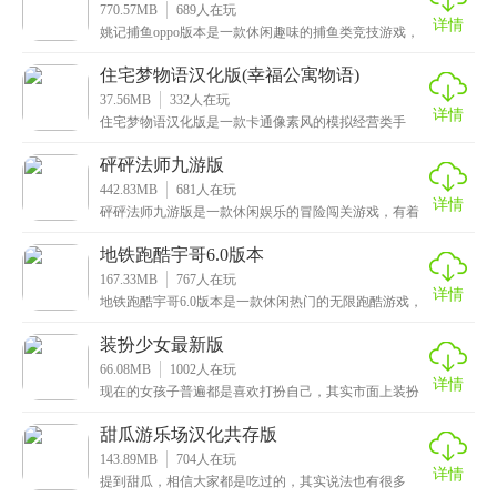
770.57MB
689
人在玩
详情
姚记捕鱼oppo版本是一款休闲趣味的捕鱼类竞技游戏，
采用先进的3D物理引擎技术，将经典的金蟾捕鱼、大
住宅梦物语汉化版(幸福公寓物语)
37.56MB
332
人在玩
详情
住宅梦物语汉化版是一款卡通像素风的模拟经营类手
游，将经营和养成元素相结合，给玩家带来双重乐趣。
在游戏
砰砰法师九游版
442.83MB
681
人在玩
详情
砰砰法师九游版是一款休闲娱乐的冒险闯关游戏，有着
十分可爱清新的画风，搭配轻松悦耳的音效，让人心情
愉悦
地铁跑酷宇哥6.0版本
167.33MB
767
人在玩
详情
地铁跑酷宇哥6.0版本是一款休闲热门的无限跑酷游戏，
采用了卡通的画风，拥有精美无比的画面，炫酷流畅的
装扮少女最新版
66.08MB
1002
人在玩
详情
现在的女孩子普遍都是喜欢打扮自己，其实市面上装扮
类的游戏也不算很多，这次小编给大家推荐的是装扮少
女最
甜瓜游乐场汉化共存版
143.89MB
704
人在玩
详情
提到甜瓜，相信大家都是吃过的，其实说法也有很多