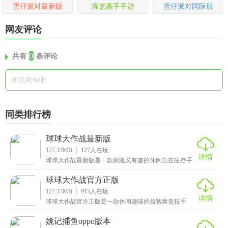
蛋仔派对最新版
灌篮高手手游
蛋仔派对国际服
网友评论
0
共有
条评论
同类排行榜
球球大作战最新版
127.33MB
127
人在玩
详情
球球大作战最新版是一款刺激又有趣的休闲竞技生存手
游，采用了大逃杀的玩法，不断缩小安全区域，限制小
球的
球球大作战官方正版
127.33MB
915
人在玩
详情
球球大作战官方正版是一款休闲趣味的益智类竞技手
游，以简单有趣的玩法和可爱的游戏角色而闻名，配上
魔性的
姚记捕鱼oppo版本