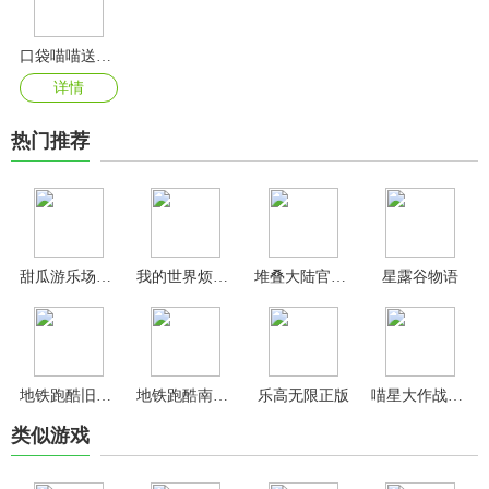
口袋喵喵送万抽版
详情
热门推荐
甜瓜游乐场25.0国际版
我的世界烦人的村民6.0整合包
堆叠大陆官方正版
星露谷物语
地铁跑酷旧金山手机版
地铁跑酷南枫定制版本
乐高无限正版
喵星大作战官方正版
类似游戏