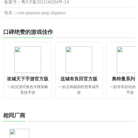
备案号：粤ICP备2022148284号-3A
包名：com.quanmai.pmp.aligames
口碑绝赞的游戏佳作
攻城天下手游官方版
这城有良田官方版
奥特曼系列o
一款沉浸式角色卡牌策略
一款古风模拟经营养成手
一款非常好玩的
竞技手游
游
手游
相同厂商