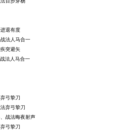
战法百步穿杨
法进退有度
、战法人马合一
法疾突避矢
、战法人马合一
法弃弓挚刀
战法弃弓挚刀
秤、战法晦夜射声
法弃弓挚刀