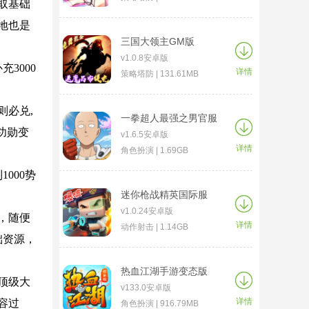
取基础
地也是
三国大领主GM版
v1.0.8安卓版
3000
详情
策略塔防 | 131.61MB
则必兑,
一拳超人最强之男官服
功勋变
v1.6.5安卓版
详情
角色扮演 | 1.69GB
000势
迷你枪战精英国际服
v1.0.24安卓版
，随便
详情
动作射击 | 1.14GB
础资源，
热血江湖手游变态版
顶级大
v133.0安卓版
详情
容过
角色扮演 | 916.79MB