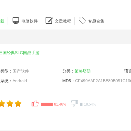



下载
电脑软件
文章教程
专题合集
三国经典SLG国战手游
类型：
国产软件
分类：
策略塔防
语
系统：
Android
MD5：
CF490AAF2A1BE80B051C16
81.46%
18.54%