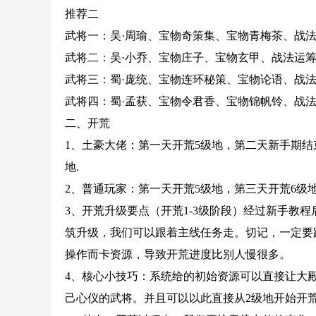
推荐二
武将一：吴·周瑜、宝物奇策集、宝物青梅茶、战
武将二：吴·小乔、宝物庄子、宝物玄甲、战法运
武将三：蜀·庞统、宝物连环秘策、宝物论语、战
武将四：蜀·孟获、宝物令君香、宝物锦帆铃、战
二、开荒
1、土豪大佬：第一天开荒5级地，第二天新手期结
地.
2、普通玩家：第一天开荒5级地，第三天开荒6级
3、开荒升级要点（开荒1-3级阶段）经过新手教
筑升级，我们可以跟着主线任务走。切记，一定要
操作而卡资源，导致开荒进度比别人慢很多。
4、核心小技巧：系统给的初始资源可以直接让大殿
己心仪的武将。并且可以以此直接从2级地开始开