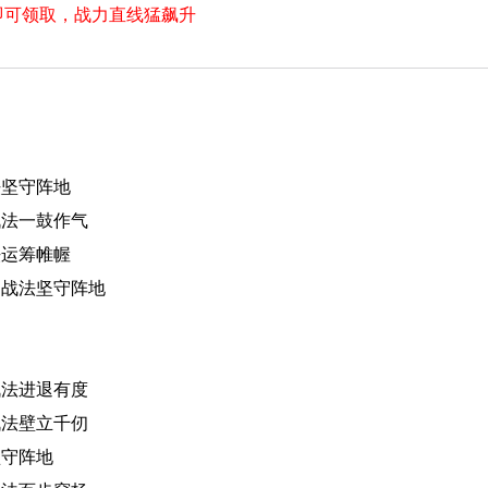
即可领取，战力直线猛飙升
法坚守阵地
战法一鼓作气
法运筹帷幄
、战法坚守阵地
战法进退有度
战法壁立千仞
坚守阵地