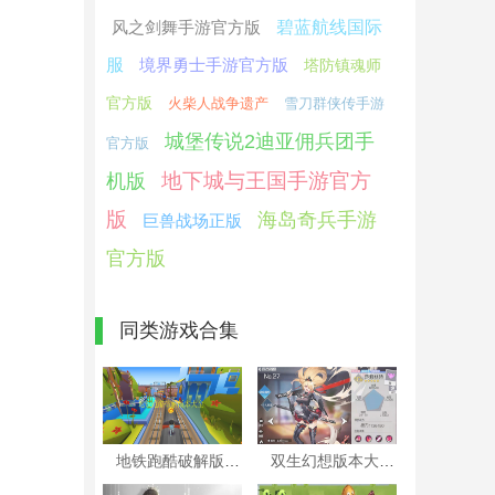
风之剑舞手游官方版
碧蓝航线国际
服
境界勇士手游官方版
塔防镇魂师
官方版
火柴人战争遗产
雪刀群侠传手游
城堡传说2迪亚佣兵团手
官方版
地下城与王国手游官方
机版
版
海岛奇兵手游
巨兽战场正版
官方版
同类游戏合集
地铁跑酷破解版本大全
双生幻想版本大全