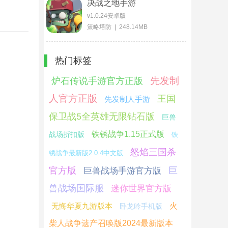
决战之地手游
v1.0.24安卓版
策略塔防 | 248.14MB
热门标签
先发制
炉石传说手游官方正版
人官方正版
王国
先发制人手游
保卫战5全英雄无限钻石版
巨兽
铁锈战争1.15正式版
战场折扣版
铁
怒焰三国杀
锈战争最新版2.0.4中文版
官方版
巨
巨兽战场手游官方版
兽战场国际服
迷你世界官方版
无悔华夏九游版本
火
卧龙吟手机版
柴人战争遗产召唤版2024最新版本