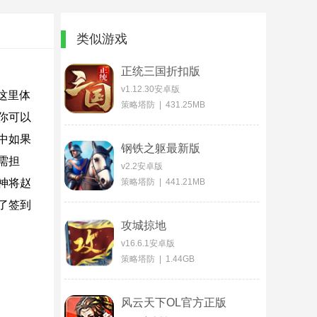
类似游戏
正统三国折扣版
v1.12.30安卓版
这里体
策略塔防 | 431.25MB
你可以
中如果
钢铁之躯最新版
需担
v2.2安卓版
神将赵
策略塔防 | 441.21MB
了签到
攻城掠地
v16.6.1安卓版
策略塔防 | 1.44GB
风云天下OL官方正版