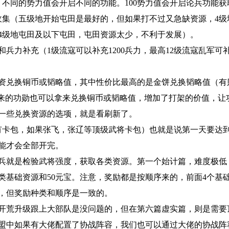
不同的势力值会开启不同的功能。100势力值会开启论兵功能获
收集（五级地开始屯田是最好的，但如果打不过又急缺资源，4级
4级地屯田及以下屯田，屯田资源太少，不利于发展）。
兵力补充（1级流寇可以补充1200兵力，最高12级流寇乱军可补充
物资兑换铜币或韬略值，其中性价比最高的是金饼兑换韬略值（有
带来的功勋也可以拿来兑换铜币或韬略值，增加了打架的价值，让
一些兑换资源的选项，就是看刷新了。
有卡包，如果张飞，张辽等顶级武将卡包）也就是说第一天要达到1
能才会全部开完。
论兵就是检验武将强度，获取各类资源。第一个始计篇，难度极低
类基础资源和50元宝。注意，奖励都是按顺序来的，前面4个基
，但奖励种类和顺序是一致的。
要开荒升级跟上大部队是没问题的，但在第六篇虚实篇，则是需要
盟中如果有大佬配置了协战阵容，我们也可以通过大佬的协战阵