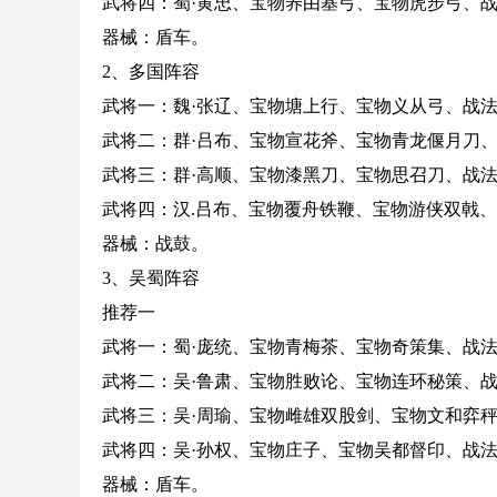
武将四：蜀·黄忠、宝物养由基弓、宝物虎步弓、
器械：盾车。
2、多国阵容
武将一：魏·张辽、宝物塘上行、宝物义从弓、战
武将二：群·吕布、宝物宣花斧、宝物青龙偃月刀
武将三：群·高顺、宝物漆黑刀、宝物思召刀、战
武将四：汉.吕布、宝物覆舟铁鞭、宝物游侠双戟
器械：战鼓。
3、吴蜀阵容
推荐一
武将一：蜀·庞统、宝物青梅茶、宝物奇策集、战
武将二：吴·鲁肃、宝物胜败论、宝物连环秘策、
武将三：吴·周瑜、宝物雌雄双股剑、宝物文和弈
武将四：吴·孙权、宝物庄子、宝物吴都督印、战
器械：盾车。