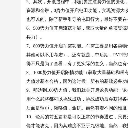
5、其次，开荒过程中，我们要注意势力值的变化，
资源和金饼，0势力值开启屯田功能，实现资源大
也可以的。除了新手引导的屯田行为，最好不要在
6、500势力值开启流寇功能，获取大量的单项资源和
兵力）。
7、800势力值开启军需功能。军需主要是用各类
其他可以不用考虑）。还有就是，中后期，PVP
得不只是为了查看，有了更实际的意义，当然也有
8、1000势力值开启陈情功能（获取大量基础和稀
力值才基本合格，因为这时候，所有的基础必备功
9、那达到100势力值，我们就会开启论兵功能，
用什么武将都可以挑战成功，挑战成功后会获得各
后面是铜币，韬略值，金饼。虽然有着不同的难度
10、论兵的前五篇都是可以正常的节奏通过，只
佬才能攻克，因为其难度不亚于九级地。当然，联