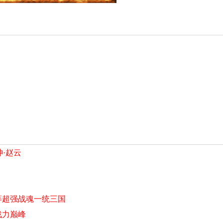
神·赵云
等超强战魂一统三国
战力巅峰