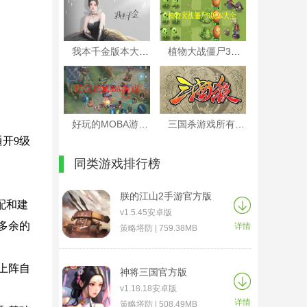
我本千金版本大全
植物大战僵尸3版本大全
好玩的MOBA游戏
三国杀游戏所有版本大全
开9级
同类游戏排行榜
朕的江山2手游官方版
配和建
v1.5.45安卓版
多余的
详情
策略塔防 | 759.38MB
上阵自
神将三国官方版
v1.18.18安卓版
详情
策略塔防 | 508.49MB