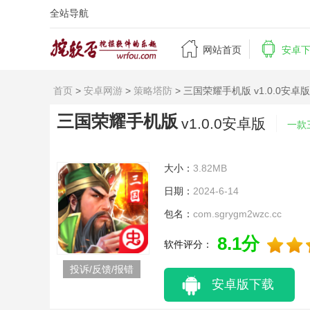
全站导航


网站首页
安卓
首页
>
安卓网游
>
策略塔防
> 三国荣耀手机版 v1.0.0安卓版
三国荣耀手机版
v1.0.0安卓版
一款
大小：
3.82MB
日期：
2024-6-14
包名：
com.sgrygm2wzc.cc
8.1分
软件评分：
投诉/反馈/报错
安卓版下载