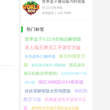
世界盒子修仙版与科技版
mod版
v0.22.21安卓版
休闲益智 | 126.76MB
热门标签
世界盒子0.22.9全物品解锁版
非人哉王牌员工手游官方版
诛天剑侠官方
生存战争2.3插件版
版
甜瓜游乐
甜瓜游乐场25.0国际版
场汉化版(自带模组)
生存战争2僵尸+枪
疯狂动物园2024最新版
+商店版
地铁跑
娃娃屋解锁版全部地图版
酷官方版
饥饿鲨进化手游官方正
版
贪吃蛇大作战不用实名认证版