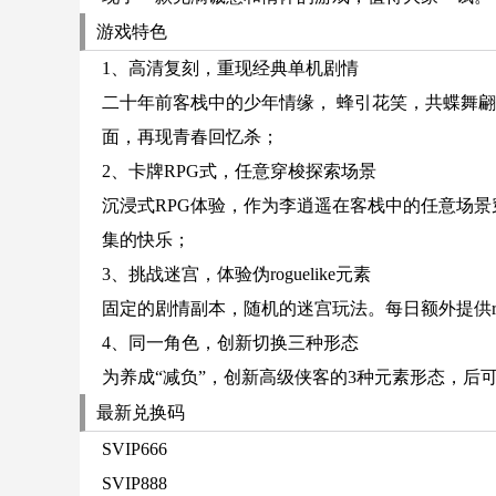
游戏特色
1、高清复刻，重现经典单机剧情
二十年前客栈中的少年情缘， 蜂引花笑，共蝶舞
面，再现青春回忆杀；
2、卡牌RPG式，任意穿梭探索场景
沉浸式RPG体验，作为李逍遥在客栈中的任意场
集的快乐；
3、挑战迷宫，体验伪roguelike元素
固定的剧情副本，随机的迷宫玩法。每日额外提供ro
4、同一角色，创新切换三种形态
为养成“减负”，创新高级侠客的3种元素形态，后
最新兑换码
SVIP666
SVIP888