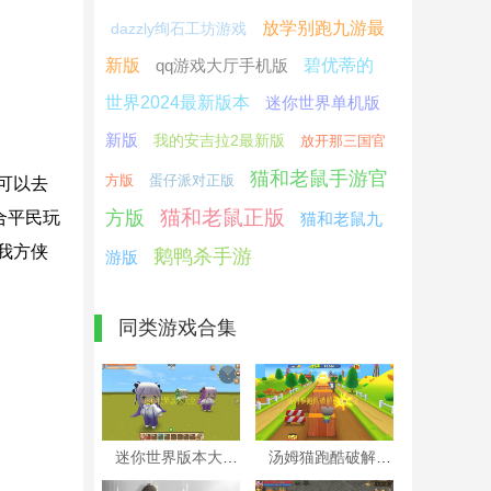
放学别跑九游最
dazzly绚石工坊游戏
新版
qq游戏大厅手机版
碧优蒂的
世界2024最新版本
迷你世界单机版
新版
我的安吉拉2最新版
放开那三国官
猫和老鼠手游官
方版
蛋仔派对正版
可以去
猫和老鼠正版
方版
合平民玩
猫和老鼠九
我方侠
鹅鸭杀手游
游版
同类游戏合集
迷你世界版本大全
汤姆猫跑酷破解版本大全