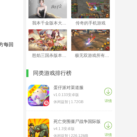
我本千金版本大全
传奇的手机游戏
方每回
怒焰三国杀版本大全
极无双游戏所有版本大全
同类游戏排行榜
蛋仔派对渠道服
v1.0.133安卓版
详情
休闲益智 | 1.72GB
死亡突围僵尸战争国际版
v4.1.3安卓版
详情
休闲益智 | 226.12MB