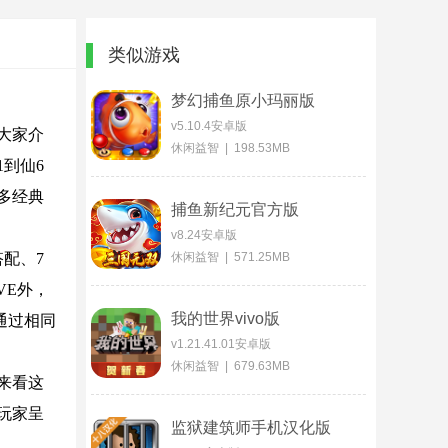
类似游戏
梦幻捕鱼原小玛丽版
v5.10.4安卓版
大家介
休闲益智 | 198.53MB
到仙6
多经典
捕鱼新纪元官方版
v8.24安卓版
配、7
休闲益智 | 571.25MB
VE外，
我的世界vivo版
通过相同
v1.21.41.01安卓版
休闲益智 | 679.63MB
来看这
玩家呈
监狱建筑师手机汉化版