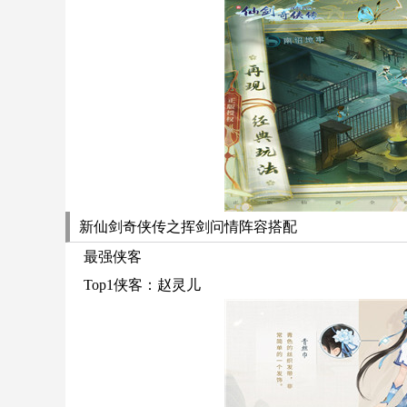
新仙剑奇侠传之挥剑问情阵容搭配
最强侠客
Top1侠客：赵灵儿