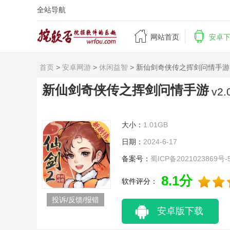
全站导航


网站首页
安卓
首页
>
安卓网游
>
休闲益智
> 新仙剑奇侠传之挥剑问情手游 v2
新仙剑奇侠传之挥剑问情手游
v2
大小：
1.01GB
日期：
2024-6-17
备案号：
蜀ICP备2021023869号-
8.1分
软件评分：
投诉/反馈/报错
安卓版下载