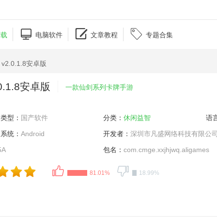



下载
电脑软件
文章教程
专题合集
.0.1.8安卓版
.0.1.8安卓版
一款仙剑系列卡牌手游
类型：
国产软件
分类：
休闲益智
语
系统：
Android
开发者：
深圳市凡盛网络科技有限公
5A
包名：
com.cmge.xxjhjwq.aligames
81.01%
18.99%