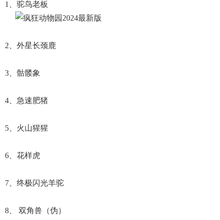
1、驼鸟老板
2、外星长颈鹿
3、骷髅象
4、急速肥猪
5、火山猩猩
6、花样虎
7、终极闪光羊驼
8、 双角兽（伪）