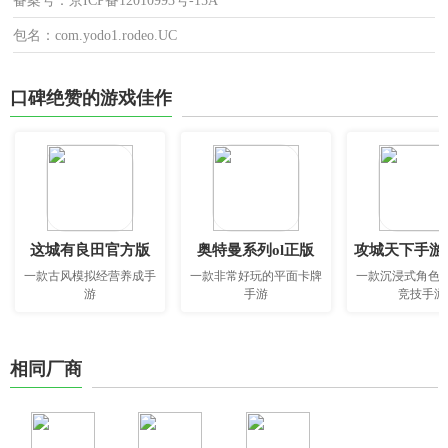
备案号：京ICP备12010993号-15A
包名：com.yodo1.rodeo.UC
口碑绝赞的游戏佳作
这城有良田官方版
奥特曼系列ol正版
攻城天下手游
一款古风模拟经营养成手
一款非常好玩的平面卡牌
一款沉浸式角色
游
手游
竞技手游
相同厂商