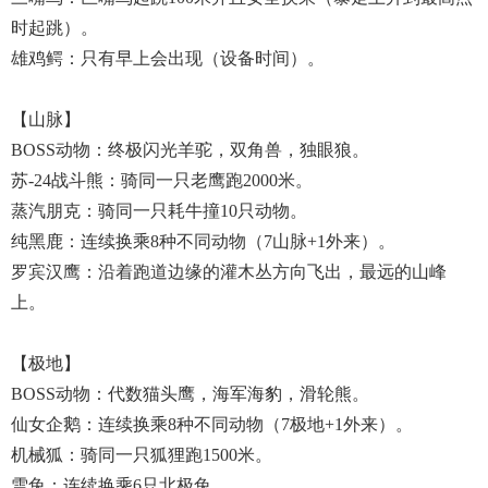
时起跳）。
雄鸡鳄：只有早上会出现（设备时间）。
【山脉】
BOSS动物：终极闪光羊驼，双角兽，独眼狼。
苏-24战斗熊：骑同一只老鹰跑2000米。
蒸汽朋克：骑同一只耗牛撞10只动物。
纯黑鹿：连续换乘8种不同动物（7山脉+1外来）。
罗宾汉鹰：沿着跑道边缘的灌木丛方向飞出，最远的山峰
上。
【极地】
BOSS动物：代数猫头鹰，海军海豹，滑轮熊。
仙女企鹅：连续换乘8种不同动物（7极地+1外来）。
机械狐：骑同一只狐狸跑1500米。
雪兔：连续换乘6只北极兔。