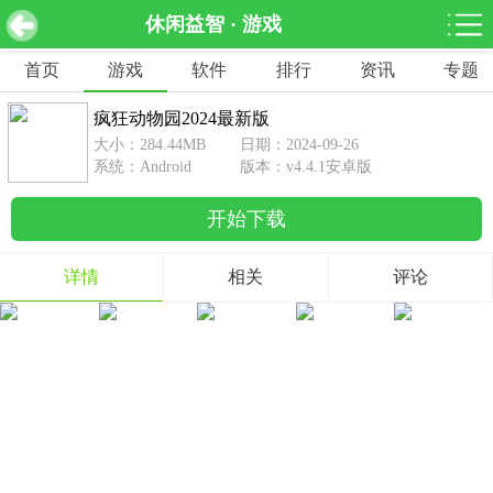
休闲益智 · 游戏
疯狂动物园2024最新版 v4.4.1安卓版
下载
首页
游戏
软件
排行
资讯
专题
网游分类
软件分类
疯狂动物园2024最新版
休闲益智
赛车竞速
棋牌桌游
大小：284.44MB
日期：2024-09-26
462款游戏
122款游戏
43款游戏
系统：Android
版本：v4.4.1安卓版
开始下载
角色扮演
动作射击
体育竞技
1642款游戏
351款游戏
69款游戏
详情
相关
评论
经营养成
策略塔防
冒险解谜
257款游戏
596款游戏
177款游戏
音乐游戏
手游辅助
53款游戏
109款游戏