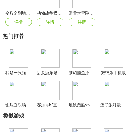
变形金刚地球之战无限水晶
动物战争模拟器最新版
滑雪大冒险中文版
详情
详情
详情
热门推荐
我是一只猫游戏
甜瓜游乐场官方正版
梦幻捕鱼原小玛丽版
鹅鸭杀手机版
甜瓜游乐场7723汉化版
赛尔号h5互通版
地铁跑酷vivo版
蛋仔派对最新版
类似游戏