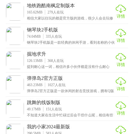
传，
地铁跑酷南枫定制版本
165.62MB
279
人在玩
详情
相信大家以往玩的都是官方版的游戏，很少人会去玩修
改的版本，但是有些游戏就不一样了，修改的内容还是
比较
钢琴块2手机版
74.04MB
335
人在玩
详情
钢琴块2手机版是一款经典的休闲手游，看到名称的小伙
伴应该会感到似曾相识吧，没错它的别名就是我们小时
候
掘地求升
126.13MB
368
人在玩
详情
提到耐心这一词，相信许多小伙伴都是没有什么耐心
的，那么想不想锻炼一下自己的心性呢，这次小编给大
家带来
弹弹岛2官方正版
463.23MB
1027
人在玩
详情
弹弹岛2官方正版是一款休闲的射击竞技游戏，拥有Q版
可爱的卡通人物角色。游戏中玩家可以通过购买各种各
样
跳舞的线饭制版
49.17MB
151
人在玩
详情
不知道大家在生活中忙碌过后会干些什么呢，相信有些
小伙伴的娱乐方式就是玩游戏了，这次小编给大家推荐
的是
我的小家2024最新版
290.5MB
583
人在玩