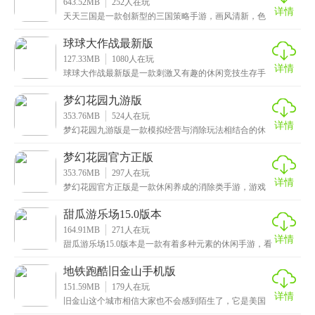
643.52MB
252
人在玩
详情
天天三国是一款创新型的三国策略手游，画风清新，色
彩亮丽，再加上海量Q版可爱的人物立绘，让人眼前一
亮。
球球大作战最新版
127.33MB
1080
人在玩
详情
球球大作战最新版是一款刺激又有趣的休闲竞技生存手
游，采用了大逃杀的玩法，不断缩小安全区域，限制小
球的
梦幻花园九游版
353.76MB
524
人在玩
详情
梦幻花园九游版是一款模拟经营与消除玩法相结合的休
闲游戏，拥有精美的画面设计，每一个花园的细节都经
过精
梦幻花园官方正版
353.76MB
297
人在玩
详情
梦幻花园官方正版是一款休闲养成的消除类手游，游戏
背景设定在一个荒废的宅邸中，玩家需要在管家的帮助
下恢
甜瓜游乐场15.0版本
164.91MB
271
人在玩
详情
甜瓜游乐场15.0版本是一款有着多种元素的休闲手游，看
到游戏名称的小伙伴，应该已经知道是关于什么样的
地铁跑酷旧金山手机版
151.59MB
179
人在玩
详情
旧金山这个城市相信大家也不会感到陌生了，它是美国
的第五大城市，这里面汇聚了许多的霸主，好了言归正