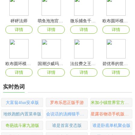
砰砰法师
萌鱼泡泡官方版
微乐捕鱼千炮版官方版
欧布圆环模拟器最新版本2025(OrbRing)
详情
详情
详情
详情
欧布圆环模拟器手机版(OrbRing)
国潮沙威玛传奇
法拉费之王游戏
碧优蒂的世界2024最新版本
详情
详情
详情
详情
实时热词
大富翁4fun安卓版
罗布乐思正版手游
米加小镇世界官方正版
地铁跑酷内置菜单版
会说话的汤姆猫手机版
星露谷物语手机版中文版
奇葩战斗家九游版
谁是首富变态版
谁是卧底单机聚会版