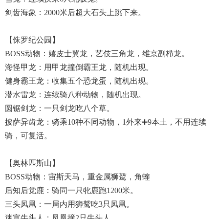
剑齿海象：2000米后超大石头上跳下来。
【侏罗纪公园】
BOSS动物：嬉皮士翼龙，艺伎三角龙，维京副栉龙。
海怪甲龙：用甲龙撞倒霸王龙，随机出现。
健身霸王龙：收集五个恐龙蛋，随机出现。
潜水雷龙：连续骑八种动物，随机出现。
圆锯剑龙：一只剑龙吃八个草。
披萨异齿龙：骑乘10种不同动物，1外来➕9本土，不用连续
骑，可复活。
【奥林匹斯山】
BOSS动物：宙斯天马，重金属狮鹫，角蝰
后知后觉鹿：骑同一只牝鹿跑1200米。
三头凤凰：一局内用狮鹫吃3只凤凰。
迷宫牛头人：凤凰撞2只牛头人。