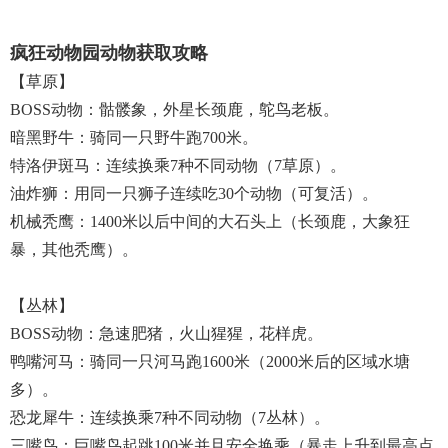
疯狂动物园动物获取攻略
【草原】
BOSS动物：骷髅象，外星长颈鹿，鸵鸟老板。
暗黑野牛：骑同一只野牛跑700米。
特洛伊斑马：连续换乘7种不同动物（7草原）。
油炸狮：用同一只狮子连续吃30个动物（可复活）。
机械秃鹰：1400米以后中间的大石头上（长颈鹿，大象狂
暴，其他秃鹰）。
【丛林】
BOSS动物：急速肥猪，火山猩猩，花样虎。
鸭嘴河马：骑同一只河马跑1600米（2000米后的区域水塘
多）。
恐龙犀牛：连续换乘7种不同动物（7丛林）。
三嘴鸟：巨嘴鸟起跳100米并且安全换乘（暴走上升到最高点