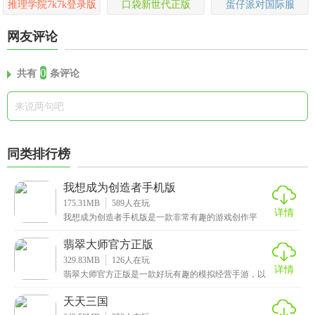
推理学院7k7k登录版
口袋新世代正版
蛋仔派对国际服
网友评论
0
共有
条评论
同类排行榜
我想成为创造者手机版
175.31MB
589
人在玩
详情
我想成为创造者手机版是一款非常有趣的游戏创作平
台，这里面汇聚了众多游戏创作者，你可以在游戏内游
玩其他
翡翠大师官方正版
329.83MB
126
人在玩
详情
翡翠大师官方正版是一款好玩有趣的模拟经营手游，以
翡翠为题材打造而成，在游戏内玩家将经营属于自己的
翡翠
天天三国