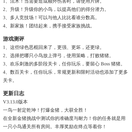
1、法术！当需要造成额外伤害时，请使用片牌。
2、升级！升级你的小鸟，以提高他们的得分潜力。
3、多人竞技场！可以与他人比比看谁分数高。
4、新家族！团结起来，携手接受家族挑战。
游戏测评
1、这些绿色恶棍回来了，更强、更坏，还更绿。
2、选择把哪只小鸟放上弹弓，使用策略，打败猪猪。
3、欢乐刺激的多阶段关卡，任你玩乐，要留心 Boss 猪猪。
4、数百关卡，任你玩乐，常规更新和限时活动也添加了更多
关卡。
更新日志
V3.13.0版本
一鸟一射定乾坤！打爆金猪，大获全胜！
在全新金猪挑战中测试你的准确度与耐力！你的任务就是用
一只小鸟通关所有房间。丰厚奖励在终点等着你！