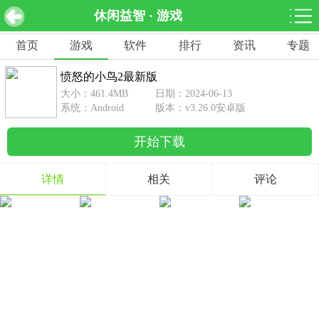
休闲益智 · 游戏
愤怒的小鸟2最新版 v3.26.0安卓版
下载
首页
游戏
软件
排行
资讯
专题
网游分类
软件分类
愤怒的小鸟2最新版
休闲益智
赛车竞速
棋牌桌游
大小：461.4MB
日期：2024-06-13
462款游戏
122款游戏
43款游戏
系统：Android
版本：v3.26.0安卓版
开始下载
角色扮演
动作射击
体育竞技
1642款游戏
351款游戏
69款游戏
详情
相关
评论
经营养成
策略塔防
冒险解谜
257款游戏
596款游戏
177款游戏
音乐游戏
手游辅助
53款游戏
109款游戏