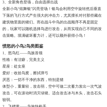
3、全新角色登场，自由选择出战
全新小鸟“炫舞银”闪亮登场！银鸟会利用空中旋转然后垂直
下落的飞行方式产生强大的冲击力，尤其擅长对付那些藏在
建筑物里面的猪们。而在战斗中鸟的出战顺序不再是固定
的，玩家可以随机选择鸟进行攻击，从而实现自己不同的攻
击策略。填满破坏蓄力计，还可以额外获得小鸟！
愤怒的小鸟2鸟类图鉴
1、怒鸟红——鸟族首领
性格：有洁癖，完美主义
星座：处女座
爱好：收拾鸟窝，擦拭弹弓
厌恶：一切不干净的东西，特别是猪
体型小，重量轻，攻击弱，空中可做二次蓄力发出一次气波
攻击，可在滚动时消灭绿猪。适合攻击冰与木头，攻击石头
较弱。
2、飞镖黄——鸟族快枪手