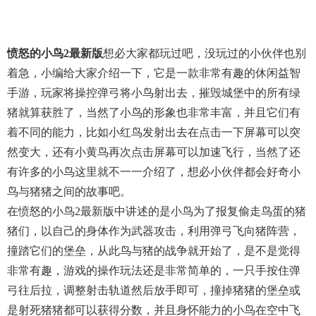
愤怒的小鸟2最新版
想必大家都玩过吧，没玩过的小伙伴也别
着急，小编给大家介绍一下，它是一款非常有趣的休闲益智
手游，玩家将操控弹弓将小鸟射出去，摧毁城堡中的所有绿
猪就算获胜了，当然了小鸟的形象也非常丰富，并且它们有
着不同的能力，比如小红鸟发射出去在点击一下屏幕可以突
然变大，还有小黄鸟再次点击屏幕可以加速飞行，当然了还
有许多的小鸟这里就不一一介绍了，想必小伙伴都会好奇小
鸟与猪猪之间的故事吧。
在愤怒的小鸟2最新版中讲述的是小鸟为了报复偷走鸟蛋的猪
猪们，以自己的身体作为武器攻击，利用弹弓飞向猪阵营，
撞踏它们的堡垒，从此鸟与猪的战争就开始了，是不是觉得
非常有趣，游戏的操作玩法还是非常简单的，一只手按住弹
弓往后拉，调整射击轨道然后放手即可，撞掉猪猪的堡垒或
是射死猪猪都可以获得分数，并且身怀能力的小鸟在空中飞