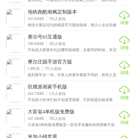
提到拆迁，可能有些小伙伴的老家已经拆了，或许得到
了一笔不菲的拆迁款，或是分了几套房子，那么有没有
玩过
地铁跑酷南枫定制版本
165.62MB
781
人在玩
详情
相信大家以往玩的都是官方版的游戏，很少人会去玩修
改的版本，但是有些游戏就不一样了，修改的内容还是
比较
赛尔号h5互通版
196.94MB
285
人在玩
详情
不知道大家童年玩过哪些游戏呢，在最早的时候，并没
有什么手机游戏，大部分都是网页游戏，像洛克王国这
类的
摩尔庄园手游官方版
1.89GB
757
人在玩
详情
提到童年这一词，许多人的童年都是不同的，有些人是
看赛尔号、海绵宝宝、奥特曼这些长大的，其实国内的
动画
饥饿派画家手机版
164.53MB
135
人在玩
详情
不知道小伙伴们知不知道梵高呢，它的画是比较深奥
的，不太懂画的人是非常难理解的，那么有没有想当画
家的呢
大富翁4单机版免费版
167.18MB
702
人在玩
详情
大富翁4单机版免费版是一款非常有趣的休闲策略手游，
游戏采用老派的音效风格，让人倍感亲切，孙小美清纯
可
米加小镇世界