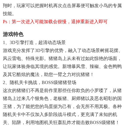
翔时，玩家可以把握时机再次点击屏幕便可触发小鸟的专属
技能。
Ps：第一次进入可能加载会很慢，退掉重新进入即可
游戏特色
1、3D引擎打造，超清动态场景
游戏充分发挥了3D引擎的优势，融入了动态场景树摇花摆、
风云雷电、特殊光影。猪猪岛上从未有过如此惊艳的场面，
让玩家体验身临其境的感觉。新增暴风雪、辣椒、金色鸭鸭
及其它酷炫的魔法，助您一臂之力对抗猪猪！
2、随机关卡挑战，BOSS级猪猪登场
这次的猪猪们不再是前作里那些任你欺负的小罗喽了，从猪
猪岛上过来几个狠角色，老板猪、厨师猪以及恶名昭彰的国
王猪，为了能把您的鸟蛋据为己有，会无所不用其极。各种
随机关卡中不仅加入多阶段战斗模式，更充满了未知的机
关、陷阱，利用地图机关狂轰乱炸才能击败BOSS级猪猪！