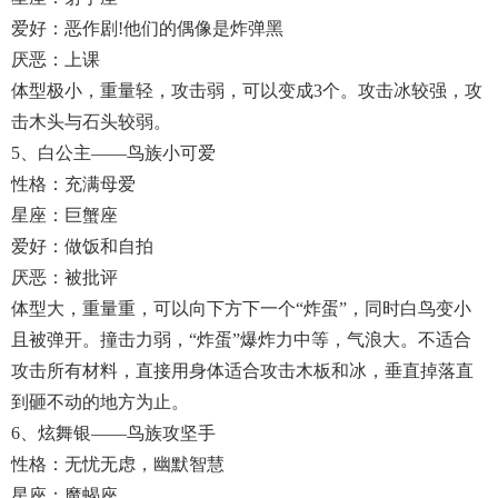
爱好：恶作剧!他们的偶像是炸弹黑
厌恶：上课
体型极小，重量轻，攻击弱，可以变成3个。攻击冰较强，攻
击木头与石头较弱。
5、白公主——鸟族小可爱
性格：充满母爱
星座：巨蟹座
爱好：做饭和自拍
厌恶：被批评
体型大，重量重，可以向下方下一个“炸蛋”，同时白鸟变小
且被弹开。撞击力弱，“炸蛋”爆炸力中等，气浪大。不适合
攻击所有材料，直接用身体适合攻击木板和冰，垂直掉落直
到砸不动的地方为止。
6、炫舞银——鸟族攻坚手
性格：无忧无虑，幽默智慧
星座：魔蝎座