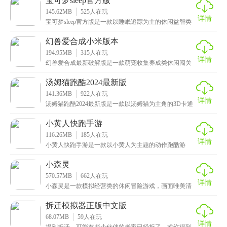
宝可梦sleep官方版
145.62MB
525
人在玩
详情
宝可梦sleep官方版是一款以睡眠追踪为主的休闲益智类
游戏，画风清新可爱，玩法非常简单且特别，玩家只
幻兽爱合成小米版本
194.95MB
315
人在玩
详情
幻兽爱合成最新破解版是一款萌宠收集养成类休闲闯关
游戏，以合成和进化幻兽为核心玩法，玩家需要收集各
种不
汤姆猫跑酷2024最新版
141.36MB
922
人在玩
详情
汤姆猫跑酷2024最新版是一款以汤姆猫为主角的3D卡通
休闲跑酷游戏，画风十分清新可爱，色彩丰富明亮，
小黄人快跑手游
116.26MB
185
人在玩
详情
小黄人快跑手游是一款以小黄人为主题的动作跑酷游
戏，画面精美可爱，场景细节丰富，角色形象逗趣可
爱，搭配
小森灵
570.57MB
662
人在玩
详情
小森灵是一款模拟经营类的休闲冒险游戏，画面唯美清
新，色彩丰富亮丽，以二次元卡通打造的梦幻场景以及
软萌
拆迁模拟器正版中文版
68.07MB
59
人在玩
详情