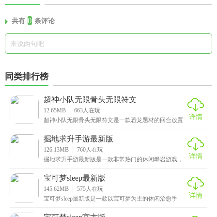
0
共有
条评论
同类排行榜
超神小队无限骨头无限符文
12.65MB
663
人在玩
详情
超神小队无限骨头无限符文是一款恐龙题材的回合放置
类手游，融合了置放探险、恐龙进化、PVP对战和霸王
龙
掘地求升手游最新版
126.13MB
760
人在玩
详情
掘地求升手游最新版是一款非常热门的休闲攀岩游戏，
采用了非常经典的物理效果，让玩家能够真实地感受到
人物
宝可梦sleep最新版
145.62MB
575
人在玩
详情
宝可梦sleep最新版是一款以宝可梦为主的休闲治愈手
游，提供了众多清新治愈的地图场景，每个地图都有独