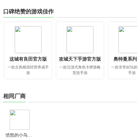
口碑绝赞的游戏佳作
这城有良田官方版
攻城天下手游官方版
奥特曼系列o
一款古风模拟经营养成手
一款沉浸式角色卡牌策略
一款非常好玩的
游
竞技手游
手游
相同厂商
愤怒的小鸟变形金刚