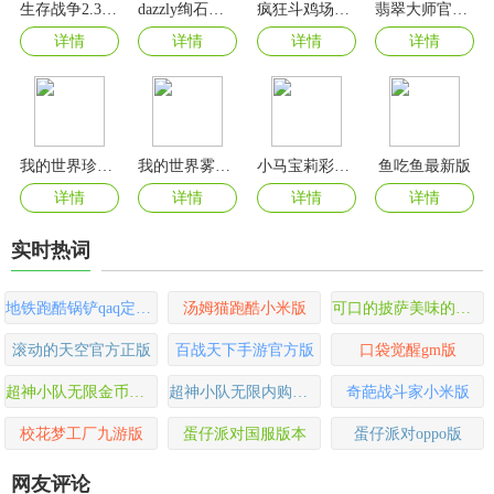
生存战争2.3插件版
dazzly绚石工坊游戏
疯狂斗鸡场游戏最新版
翡翠大师官方正版
详情
详情
详情
详情
我的世界珍妮模组
我的世界雾中人模组手机版
小马宝莉彩虹跑将游戏
鱼吃鱼最新版
详情
详情
详情
详情
实时热词
地铁跑酷锅铲qaq定制版
汤姆猫跑酷小米版
可口的披萨美味的披萨2024最新版
滚动的天空官方正版
百战天下手游官方版
口袋觉醒gm版
超神小队无限金币无限钻石版
超神小队无限内购免广告版
奇葩战斗家小米版
校花梦工厂九游版
蛋仔派对国服版本
蛋仔派对oppo版
网友评论