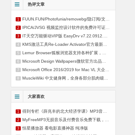
热评文章
FUUN.FUN/Photofunia/removebg/隐订阅/文叔叔等7个超实用网站分享！个个逆天！
1
IPICA/JVSG 视频监控设计软件的免费许可证密钥
2
IT天空万能驱动VIP版 EasyDrv v7.22.0912.2 官方2022年9月最新版下载
3
KMS激活工具Re-Loader Activator官方最新中文版下载
4
Lemur Browser狐猴浏览器支持各种扩展，一款良心的手机浏览器
5
Microsoft Design Wallpapers微软官方出品，最牛逼的Windows美化网站
6
Microsoft Office 2016/2019 for Mac VL 大企业许可证版下载+激活工具
7
MuscleWiki 中文健身网，全身各部分肌肉锻炼方法动图教学
8
大家喜欢
得到专栏《薛兆丰的北大经济学课》MP3音频百度网盘下载+图文精校版
1
MyFreeMP3无损音乐及付费音乐免费下载，MyFreeMP3网站全网音乐随便听
2
恒星播放器 看电影直播神器 纯净版
3