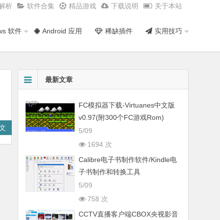
频解析
软件合集
精品游戏
下载说明
关于本站
ws 软件
Android 应用
稀缺插件
实用技巧
最新文章
FC模拟器下载-Virtuanes中文版
v0.97(附300个FC游戏Rom)
文
5/09
1694 次
Calibre电子书制作软件/Kindle电
子书制作和转换工具
5/09
758 次
CCTV直播客户端CBOX央视影音