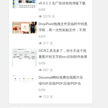
v5.0.1.2 去广告绿色纯净版下载
5/09
3378 次
DropPoint拖拽文件至临时中转悬
浮框，再一次性粘贴文件，不用
频繁切换窗口
5/09
377 次
OCR工具见多了，但今天这个批
量图片转文字的ocr识别软件效果
真的惊艳
5/09
597 次
Docsmall网站免费在线图片压
缩/GIF压缩/PDF压缩/PDF合
并/PFD分割五
5/09
713 次