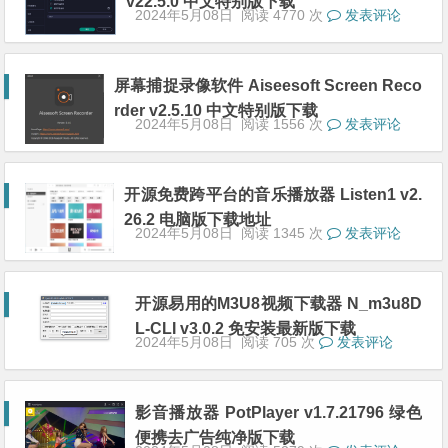
v22.5.0 中文特别版下载
2024年5月08日
阅读 4770 次
发表评论
屏幕捕捉录像软件 Aiseesoft Screen Reco
rder v2.5.10 中文特别版下载
2024年5月08日
阅读 1556 次
发表评论
开源免费跨平台的音乐播放器 Listen1 v2.
26.2 电脑版下载地址
2024年5月08日
阅读 1345 次
发表评论
开源易用的M3U8视频下载器 N_m3u8D
L-CLI v3.0.2 免安装最新版下载
2024年5月08日
阅读 705 次
发表评论
影音播放器 PotPlayer v1.7.21796 绿色
便携去广告纯净版下载