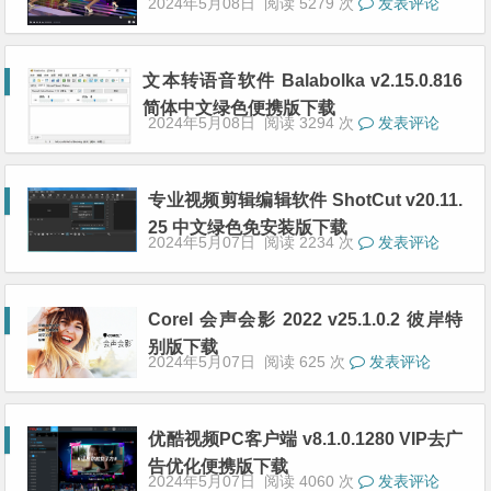
2024年5月08日
阅读 5279 次
发表评论
文本转语音软件 Balabolka v2.15.0.816
简体中文绿色便携版下载
2024年5月08日
阅读 3294 次
发表评论
专业视频剪辑编辑软件 ShotCut v20.11.
25 中文绿色免安装版下载
2024年5月07日
阅读 2234 次
发表评论
Corel 会声会影 2022 v25.1.0.2 彼岸特
别版下载
2024年5月07日
阅读 625 次
发表评论
优酷视频PC客户端 v8.1.0.1280 VIP去广
告优化便携版下载
2024年5月07日
阅读 4060 次
发表评论