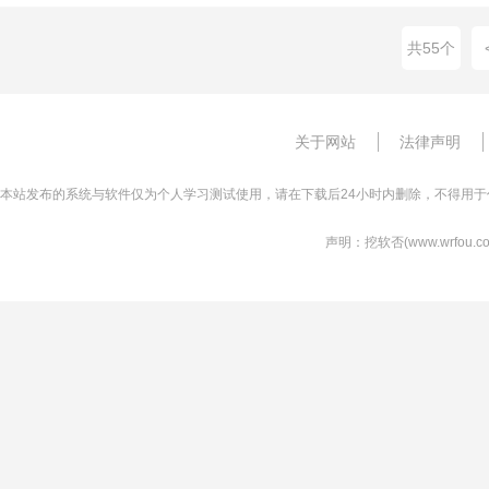
共55个
关于网站
法律声明
本站发布的系统与软件仅为个人学习测试使用，请在下载后24小时内删除，不得用于
声明：挖软否(www.wrfo