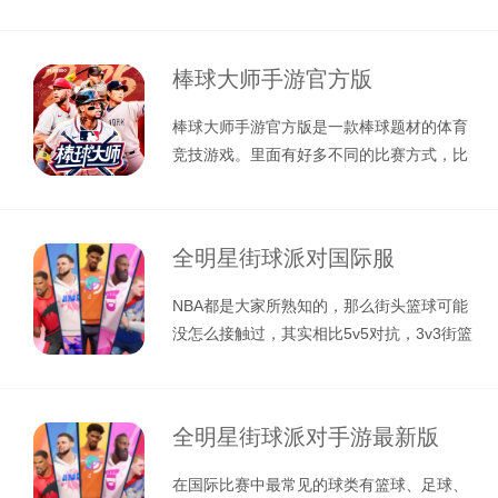
为球队决策者，运用卡牌玩法，在
棒球大师手游官方版
棒球大师手游官方版是一款棒球题材的体育
竞技游戏。里面有好多不同的比赛方式，比
如联赛啊、和朋友之间的友谊赛，还有
全明星街球派对国际服
NBA都是大家所熟知的，那么街头篮球可能
没怎么接触过，其实相比5v5对抗，3v3街篮
更加的有趣，规则方面也没有
全明星街球派对手游最新版
在国际比赛中最常见的球类有篮球、足球、