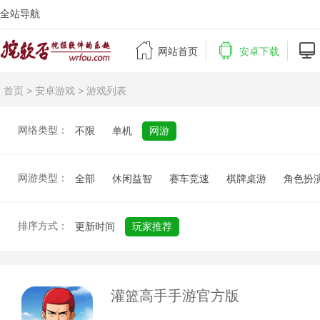
全站导航



网站首页
安卓下载
首页
>
安卓游戏
> 游戏列表
网络类型：
不限
单机
网游
网游类型：
全部
休闲益智
赛车竞速
棋牌桌游
角色扮
排序方式：
更新时间
玩家推荐
灌篮高手手游官方版