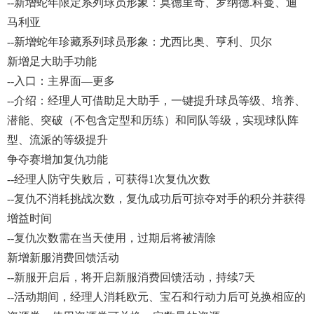
--新增蛇年限定系列球员形象：莫德里奇、罗纳德.科曼、迪
马利亚
--新增蛇年珍藏系列球员形象：尤西比奥、亨利、贝尔
新增足大助手功能
--入口：主界面—更多
--介绍：经理人可借助足大助手，一键提升球员等级、培养、
潜能、突破（不包含定型和历练）和同队等级，实现球队阵
型、流派的等级提升
争夺赛增加复仇功能
--经理人防守失败后，可获得1次复仇次数
--复仇不消耗挑战次数，复仇成功后可掠夺对手的积分并获得
增益时间
--复仇次数需在当天使用，过期后将被清除
新增新服消费回馈活动
--新服开启后，将开启新服消费回馈活动，持续7天
--活动期间，经理人消耗欧元、宝石和行动力后可兑换相应的