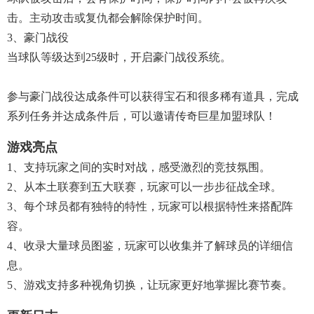
击。主动攻击或复仇都会解除保护时间。
3、豪门战役
当球队等级达到25级时，开启豪门战役系统。
参与豪门战役达成条件可以获得宝石和很多稀有道具，完成
系列任务并达成条件后，可以邀请传奇巨星加盟球队！
游戏亮点
1、支持玩家之间的实时对战，感受激烈的竞技氛围。
2、从本土联赛到五大联赛，玩家可以一步步征战全球。
3、每个球员都有独特的特性，玩家可以根据特性来搭配阵
容。
4、收录大量球员图鉴，玩家可以收集并了解球员的详细信
息。
5、游戏支持多种视角切换，让玩家更好地掌握比赛节奏。