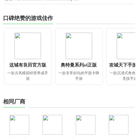
口碑绝赞的游戏佳作
这城有良田官方版
奥特曼系列ol正版
攻城天下手游
一款古风模拟经营养成手
一款非常好玩的平面卡牌
一款沉浸式角色
游
手游
竞技手游
相同厂商