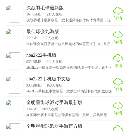
主打1V1对战，玩家将扮演篮球运动员，你可以与全
决战羽毛球最新版
167.65MB
237
人在玩
详情
决战羽毛球最新版是一款卡通风格的休闲体育手游，玩
家在游戏中将扮演羽毛球选手，你可以与来自全国各地
的玩
最佳球会九游版
1.28GB
217
人在玩
详情
最佳球会九游版是一款足球题材的体育竞技手游，采用
目前最先进的3D物理引擎技术打造而成，画面真实又细
腻
nba2k22手机版
935.28MB
611
人在玩
详情
nba2k22手机版是一款高度模拟的篮球竞技手游，致力于
为玩家提供最真实的篮球竞技体验，游戏中的球员
nba2k22手机版中文版
935.28MB
163
人在玩
详情
nba2k22手机版中文版是一款以篮球为题材的模拟竞技游
戏，采用高清细腻的3D画质，球员的建模非常逼
全明星街球派对手游最新版
1.87GB
669
人在玩
详情
在国际比赛中最常见的球类有篮球、足球、兵乓球等
等，其中兵乓球可以说中国是最顶尖的，金牌拿到手
软，不过
全明星街球派对手游官方版