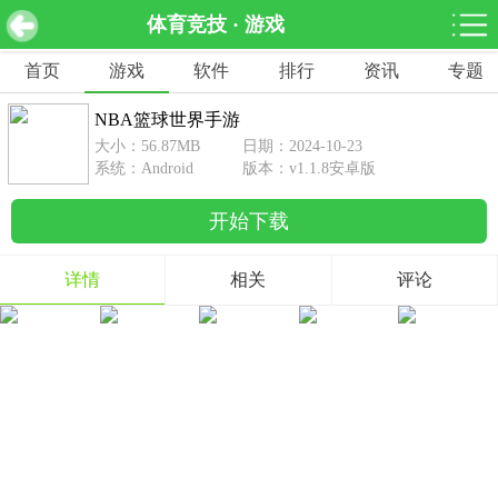
体育竞技 · 游戏
NBA篮球世界手游 v1.1.8安卓版
下载
首页
游戏
软件
排行
资讯
专题
网游分类
软件分类
NBA篮球世界手游
休闲益智
赛车竞速
棋牌桌游
大小：56.87MB
日期：2024-10-23
462款游戏
122款游戏
43款游戏
系统：Android
版本：v1.1.8安卓版
开始下载
角色扮演
动作射击
体育竞技
1642款游戏
351款游戏
69款游戏
详情
相关
评论
经营养成
策略塔防
冒险解谜
257款游戏
596款游戏
177款游戏
音乐游戏
手游辅助
53款游戏
109款游戏