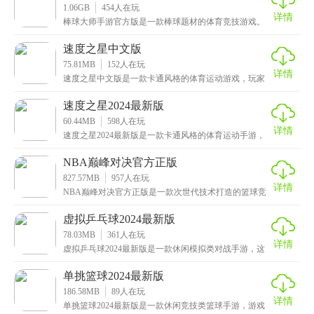
1.06GB
454
人在玩
详情
棒球大师手游官方版是一款棒球题材的体育竞技游戏。
里面有好多不同的比赛方式，比如联赛啊、和朋友之间
的友
速度之星中文版
75.81MB
152
人在玩
详情
速度之星中文版是一款卡通风格的体育运动游戏，玩家
将在这里面化身为运动员的身份，你需要与各国选手，
在同
速度之星2024最新版
60.44MB
598
人在玩
详情
速度之星2024最新版是一款卡通风格的体育运动手游，
游戏的操作方式也是非常简单，玩家只需使用两只手指
NBA巅峰对决官方正版
827.57MB
957
人在玩
详情
NBA巅峰对决官方正版是一款次世代技术打造的篮球竞
技手游，游戏中的场景一比一进行了复刻，有着真实的
篮
虚拟乒乓球2024最新版
78.03MB
361
人在玩
详情
虚拟乒乓球2024最新版是一款休闲模拟类对战手游，这
款游戏采用了写实风格打造而成，玩家将在游戏中扮演
单挑篮球2024最新版
186.58MB
89
人在玩
详情
单挑篮球2024最新版是一款休闲竞技类篮球手游，游戏