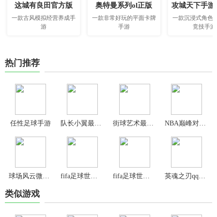
这城有良田官方版
奥特曼系列ol正版
攻城天下手游
一款古风模拟经营养成手
一款非常好玩的平面卡牌
一款沉浸式角色
游
手游
竞技手游
热门推荐
任性足球手游
队长小翼最强十一人国际版
街球艺术最新版
NBA巅峰对决手游
球场风云微信版
fifa足球世界先锋测试服
fifa足球世界体验服
英魂之刃qq登录版
类似游戏