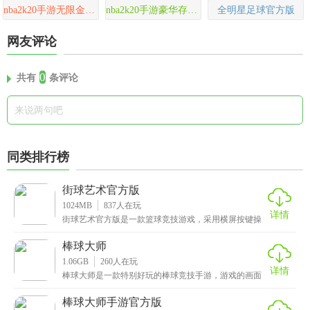
nba2k20手游无限金币版
nba2k20手游豪华存档版
全明星足球官方版
网友评论
0
共有
条评论
同类排行榜
街球艺术官方版
1024MB
837
人在玩
详情
街球艺术官方版是一款篮球竞技游戏，采用横屏按键操
作玩法，有几十位不同能力的球员角色，它们各种有着
独特
棒球大师
1.06GB
260
人在玩
详情
棒球大师是一款特别好玩的棒球竞技手游，游戏的画面
做得特别棒，就像真的一样，它用了高质量的图形和动
画，
棒球大师手游官方版