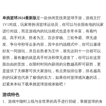
单挑篮球2024最新版
是一款休闲竞技类篮球手游，游戏主打
1V1对战，玩家将扮演篮球运动员，你可以与全国各地的玩家
进行对战，而且游戏内的玩法模式也是非常丰富，有着约
战、高手对决、胜者为王、百步穿杨、三轮争霸、弹无虚
发、争分夺秒等众多内容，其中在约战模式中，你可以邀请
好友一同游玩，并且在胜者为王中，谁先达到十一分就可以
获胜，最有趣的就是高手对决和弹无虚发了，你可以在这里
面自由的竞技，在限时时间内获得的分数越高即可获胜，更
是提供了天梯赛可供大家游玩，有点类似排位赛，排名越高
的的玩家也代表了极强的实力，如果你对篮球感兴趣的话，
赶紧来本站下载单挑篮球游戏体验吧！
游戏特色
1、游戏中随时上线与全世界的高手进行切磋，掌握篮球的各