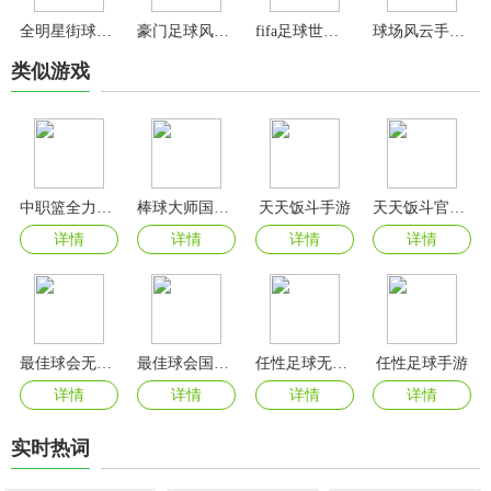
全明星街球派对手游最新版
豪门足球风云手游最新版
fifa足球世界先锋测试服
球场风云手游官方版
类似游戏
中职篮全力以赴官方版
棒球大师国际服
天天饭斗手游
天天饭斗官方版
详情
详情
详情
详情
最佳球会无限资源版
最佳球会国际服
任性足球无限钻石版
任性足球手游
详情
详情
详情
详情
实时热词