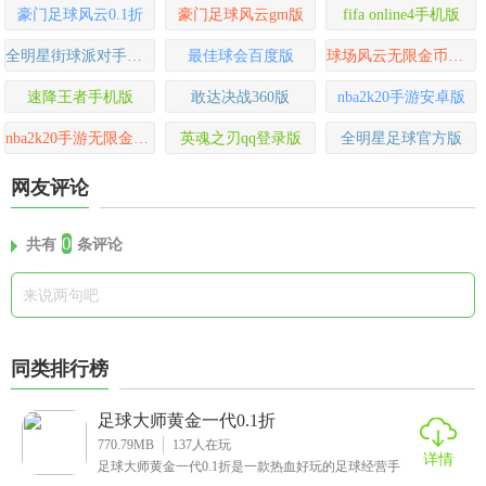
豪门足球风云0.1折
豪门足球风云gm版
fifa online4手机版
全明星街球派对手游官方版
最佳球会百度版
球场风云无限金币钻石版
速降王者手机版
敢达决战360版
nba2k20手游安卓版
nba2k20手游无限金币版
英魂之刃qq登录版
全明星足球官方版
网友评论
0
共有
条评论
同类排行榜
足球大师黄金一代0.1折
770.79MB
137
人在玩
详情
足球大师黄金一代0.1折是一款热血好玩的足球经营手
游。游戏的比赛系统做得超棒，就像把真实的足球比赛