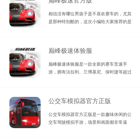
巅峰极速官方版
相信没有哪位男孩子是不喜欢赛车的，尤其
是那种特别酷的，这次小编给大家推荐的是
巅峰极速官方版，一款非常好玩的赛车
巅峰极速体验服
巅峰极速体验服是一款全新的赛车竞速手
游，拥有法拉利、兰博基尼、保时捷等超过
100款顶级跑车，让玩家轻松感受它们
公交车模拟器官方正版
公交车模拟器官方正版是一款趣味休闲的公
交车驾驶模拟手游，场景和画面都非常逼
真，无论是城市街道、乡村小路还是盘山