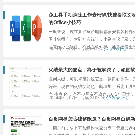
免工具手动清除工作表密码/快速提取文
的Office小技巧
一般来说，现在几乎每台电脑都会安装各种办
围其实很广。大到社会统计，小到会议记录，
以算作办公软件。不过在软件界，通常更着重于指
2024年5月07日
阅读 537 次
发表评论
火绒最大的痛点，终于被解决了，顽固
说到火绒，可以肯定的说它是一款良心软件，
好评。现在的火绒功能也不断增加，系统工具
有“疼点”的，有不少网友不放弃360安全卫士，其
2024年5月07日
阅读 3103 次
发表评论
百度网盘怎么破解限速？百度网盘白嫖
一周之前，萝卜哥曾经给大家分享了天翼云盘