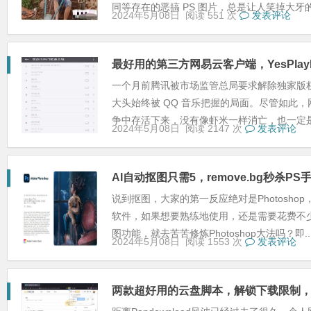
同等存在的恶搞 PS 图片，总是让人笑掉大牙的同
2024年5月08日
阅读 551 次
发表评论
最好用的第三方网易云客户端，YesPlay
一个月前腾讯被市场监管总局要求解除独家版
大头始终被 QQ 音乐把握的局面。尽管如此
争中存活下来，没有像虾米一样消亡，也一定是有
2024年5月08日
阅读 2147 次
发表评论
AI自动抠图只需5，remove.bg秒杀P
说到抠图，大家的第一反应绝对是Photosh
软件，如果想要熟练地使用，还是需要花费不
图功能，就去苦苦修炼Photoshop大法吗？即..
2024年5月08日
阅读 1553 次
发表评论
两款超好用的云盘脚本，解锁下载限制