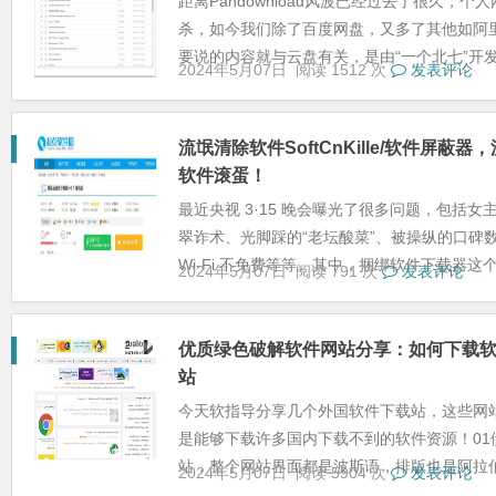
距离Pandownload风波已经过去了很久，
杀，如今我们除了百度网盘，又多了其他如阿
要说的内容就与云盘有关，是由“一个北七”开发的
2024年5月07日
阅读 1512 次
发表评论
流氓清除软件SoftCnKille/软件屏
软件滚蛋！
最近央视 3·15 晚会曝光了很多问题，包括
翠诈术、光脚踩的“老坛酸菜”、被操纵的口碑
Wi-Fi 不免费等等。其中，捆绑软件下载器这个.
2024年5月07日
阅读 791 次
发表评论
优质绿色破解软件网站分享：如何下载
站
今天软指导分享几个外国软件下载站，这些网
是能够下载许多国内下载不到的软件资源！01
站，整个网站界面都是波斯语，排版也是阿拉伯人
2024年5月07日
阅读 5904 次
发表评论