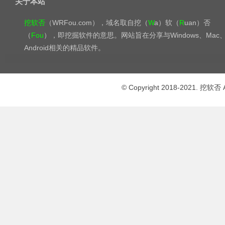
关于本站
挖软否
（WRFou.com），域名取自挖（
W
a）软（
R
uan）否
（
Fou
），即挖掘软件的意思。网站旨在分享与Windows、Mac
Android相关的精品软件。
© Copyright 2018-2021. 挖软否 A