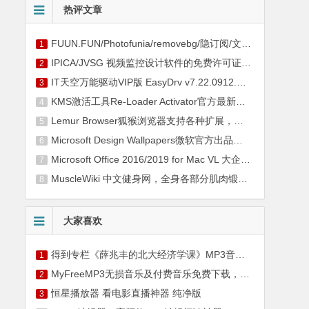
热评文章
FUUN.FUN/Photofunia/removebg/隐订阅/文叔叔等7个超实用网站分享！个个逆天！
1
IPICA/JVSG 视频监控设计软件的免费许可证密钥
2
IT天空万能驱动VIP版 EasyDrv v7.22.0912.2 官方2022年9月最新版下载
3
KMS激活工具Re-Loader Activator官方最新中文版下载
4
Lemur Browser狐猴浏览器支持各种扩展，一款良心的手机浏览器
5
Microsoft Design Wallpapers微软官方出品，最牛逼的Windows美化网站
6
Microsoft Office 2016/2019 for Mac VL 大企业许可证版下载+激活工具
7
MuscleWiki 中文健身网，全身各部分肌肉锻炼方法动图教学
8
大家喜欢
得到专栏《薛兆丰的北大经济学课》MP3音频百度网盘下载+图文精校版
1
MyFreeMP3无损音乐及付费音乐免费下载，MyFreeMP3网站全网音乐随便听
2
恒星播放器 看电影直播神器 纯净版
3