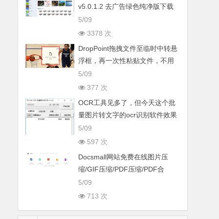
v5.0.1.2 去广告绿色纯净版下载
5/09
3378 次
DropPoint拖拽文件至临时中转悬
浮框，再一次性粘贴文件，不用
频繁切换窗口
5/09
377 次
OCR工具见多了，但今天这个批
量图片转文字的ocr识别软件效果
真的惊艳
5/09
597 次
Docsmall网站免费在线图片压
缩/GIF压缩/PDF压缩/PDF合
并/PFD分割五
5/09
713 次