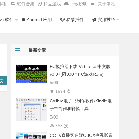
频解析
软件合集
精品游戏
下载说明
关于本站
ws 软件
Android 应用
稀缺插件
实用技巧
最新文章
FC模拟器下载-Virtuanes中文版
v0.97(附300个FC游戏Rom)
文
5/09
1694 次
Calibre电子书制作软件/Kindle电
子书制作和转换工具
5/09
758 次
CCTV直播客户端CBOX央视影音