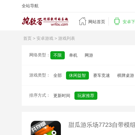
全站导航


网站首页
安卓
首页
>
安卓游戏
> 游戏列表
网络类型：
不限
单机
网游
游戏类型：
全部
休闲益智
赛车竞速
棋牌桌游
排序方式：
更新时间
玩家推荐
甜瓜游乐场7723自带模