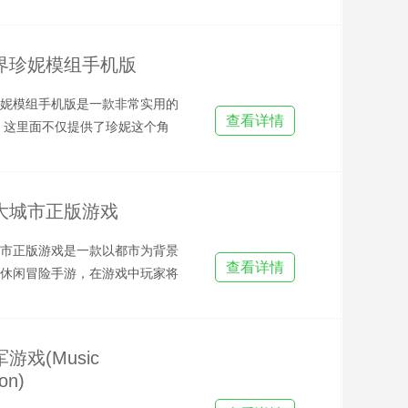
你需要通过吞噬地面上的各
界珍妮模组手机版
妮模组手机版是一款非常实用的
查看详情
，这里面不仅提供了珍妮这个角
外一个可爱的角色，其实跟
大城市正版游戏
市正版游戏是一款以都市为背景
查看详情
休闲冒险手游，在游戏中玩家将
爱呆萌的小猫咪，你将与它
游戏(Music
on)