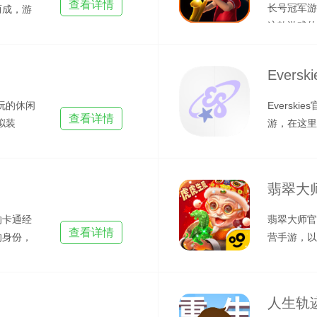
查看详情
长号冠军游
而成，游
这款游戏的英文
阳台
这里你将化
Evers
好玩的休闲
Eversk
查看详情
拟装
游，在这里
色，换上各
翡翠大
的卡通经
翡翠大师官
查看详情
的身份，
营手游，以
初的
玩家将经营
人生轨