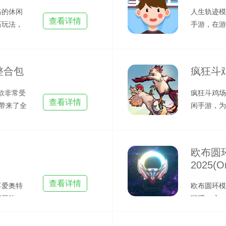
格的休闲
人生轨迹模
查看详情
石玩法，
手游，在游
珍宝
首先我们需
整合包
疯狂斗
款非常受
疯狂斗鸡场
查看详情
带来了全
闲手游，为
戏名称也能
欧布圆
2025(O
查看详情
喜爱奥特
欧布圆环模
拟器软
哔哩up主x
件，能够帮