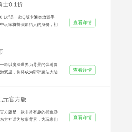
士0.1折
0.1折是一款Q版卡通类放置手
查看详情
中玩家将扮演原始人的身份，初
根树枝，你需要利用它来
师
一款以魔法世界为背景的弹射冒
查看详情
游戏里，你将成为砰砰魔法大陆
师，用手中的法杖发射魔法
纪元官方版
官方版是一款非常有趣的捕鱼游
查看详情
东方神话为故事背景，为玩家们
既神秘又充满奇幻色彩的海