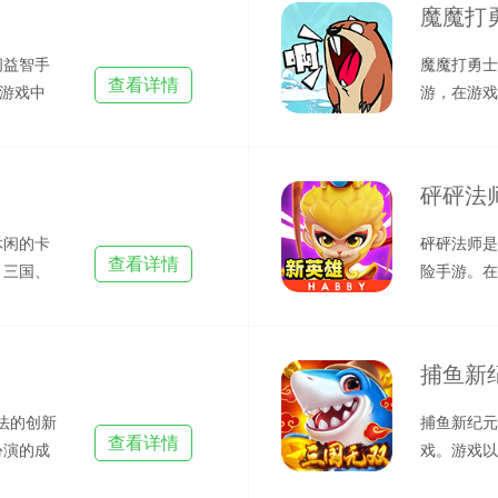
魔魔打勇
闲益智手
魔魔打勇士
查看详情
在游戏中
游，在游戏
面
期你只有一
砰砰法
休闲的卡
砰砰法师是
查看详情
、三国、
险手游。在
都变
上的一名法
捕鱼新
法的创新
捕鱼新纪元
查看详情
扮演的成
戏。游戏以
打造了一个