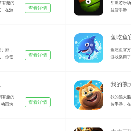
常有趣的
甜瓜游乐场
查看详情
呢，在游
益智手游，
说到放置，
鱼吃鱼
噬手游，
鱼吃鱼官方
查看详情
儿，你需
游戏采用了
遇到
的海洋场景
版
我的熊
闲有趣的
我的熊大熊
查看详情
》动画为
智手游，在
物，提供熊