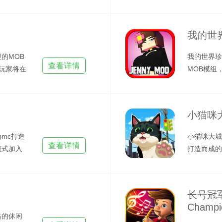
模
球星小洞，
我的世
的MOB
我的世界珍
查看详情
玩家将在
MOB模组
色，还有另
小猫咪
mc打造
小猫咪大城
查看详情
模式加入
打造而成的
扮演一名可
长号冠军
Champi
格的休闲