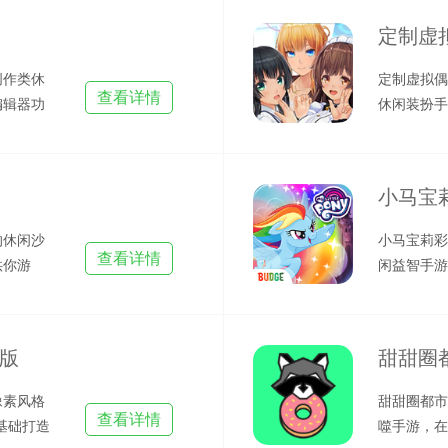
定制虚
创作类休
定制虚拟偶
查看详情
编辑器功
休闲装扮手
二次
格创作而成
小马宝
的休闲沙
小马宝莉彩
查看详情
供你游
闲益智手游
非常之
小马宝莉，
版
甜甜圈
像素风格
甜甜圈都市
查看详情
基础打造
噬手游，在