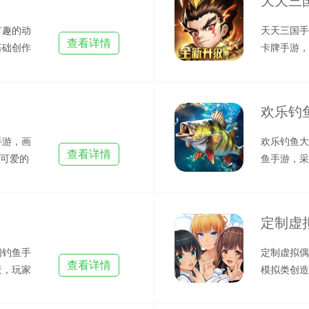
天天三
有趣的动
天天三国手
查看详情
基础创作
卡牌手游，
操控
给玩家带来
欢乐钓
手游，画
欢乐钓鱼大
查看详情
版可爱的
鱼手游，采
棋盘
供了数十个
定制虚拟
闲钓鱼手
定制虚拟偶
查看详情
景，玩家
模拟类创造
往不
轻松的制作