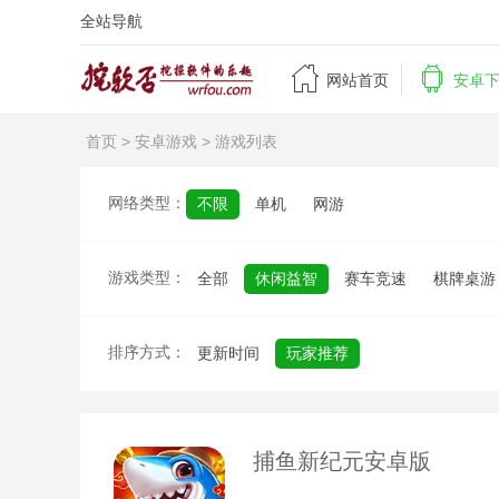
全站导航


网站首页
安卓
首页
>
安卓游戏
> 游戏列表
网络类型：
不限
单机
网游
游戏类型：
全部
休闲益智
赛车竞速
棋牌桌游
排序方式：
更新时间
玩家推荐
捕鱼新纪元安卓版