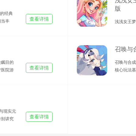
浅浅女
版
富的经典
查看详情
相当丰
浅浅女王梦
币
风模拟经营
梦幻世界的
召唤与
众瞩目的
召唤与合成
查看详情
梦医院游
核心玩法基
是一
卡牌合成和
与现实元
查看详情
特别讲究
配