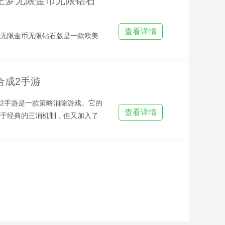
王梦无限金币无限钻石
查看详情
无限金币无限钻石版是一款欧美
手游，玩家将成为主角，从初入
小白开启冒险，游戏每日发
合成2手游
2手游是一款策略消除游戏。它的
查看详情
于经典的三消机制，但又加入了
战力系统，让玩家在棋盘