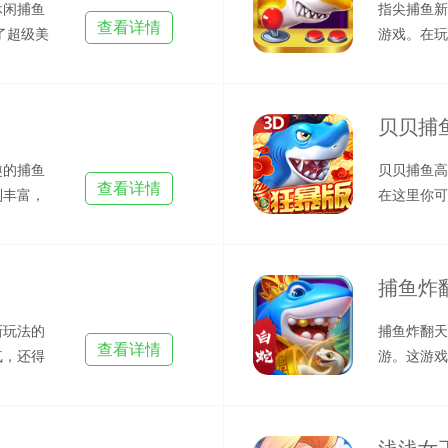
休闲捕鱼
指尖捕鱼新
查看详情
了超级美
游戏。在玩
现
方，仔细观
贝贝捕
趣的捕鱼
贝贝捕鱼高
查看详情
别丰富，
在这里你可
机厅
看、形状奇
捕鱼炸
新玩法的
捕鱼炸翻天
查看详情
气，还得
游。这游戏
炮台
炸弹鱼设定