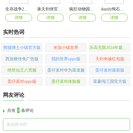
生存战争2僵尸+枪+商店版
诛天剑侠官方版
疯狂动物园2024最新版
dazzly绚石工坊游戏
详情
详情
详情
详情
实时热词
熊猫博士小镇官方版
米加小镇世界
乐高无限2024年最新版
西游梗传免广告版
我的世界oppo版
天剑奇缘红包版
绝世仙王八荒服
蛋仔派对华为渠道服
蛋仔派对最新版
蛋仔派对oppo版
蛋仔派对体验服
富豪闯三国官方版
网友评论
0
共有
条评论