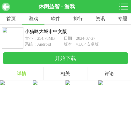
休闲益智 · 游戏
小猫咪大城市中文版 v1.0.4安卓版
下载
首页
游戏
软件
排行
资讯
专题
网游分类
软件分类
小猫咪大城市中文版
休闲益智
赛车竞速
棋牌桌游
大小：254.78MB
日期：2024-07-27
462款游戏
122款游戏
43款游戏
系统：Android
版本：v1.0.4安卓版
开始下载
角色扮演
动作射击
体育竞技
1642款游戏
351款游戏
69款游戏
详情
相关
评论
经营养成
策略塔防
冒险解谜
257款游戏
596款游戏
177款游戏
音乐游戏
手游辅助
53款游戏
109款游戏