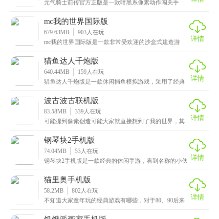
元气骑士前传官方正版是一款暗黑系像素动作闯关手
游，不同于传统暗黑刷子类手游压抑的游戏画风和沉闷
的色彩
mc我的世界国际版
679.63MB
903
人在玩
详情
mc我的世界国际版是一款非常受欢迎的沙盒式建造游
戏，拥有一个无限大的开放世界，玩法极其自由，玩家
可以
猎鱼达人千炮版
640.44MB
159
人在玩
详情
猎鱼达人千炮版是一款休闲捕鱼模拟游戏，采用了经典
的炮台射网捕鱼模式，设定了超高的爆率，让玩家可以
轻松
波古波古联机版
83.58MB
339
人在玩
详情
可能提到像素创造可能大家就直接想到了我的世界，其
实除了我的世界还是有许多非常好玩的游戏，这次小编
给大
钢琴块2手机版
74.04MB
53
人在玩
详情
钢琴块2手机版是一款经典的休闲手游，看到名称的小伙
伴应该会感到似曾相识吧，没错它的别名就是我们小时
候
猫里奥手机版
58.2MB
802
人在玩
详情
不知道大家童年玩的经典游戏有哪些，对于80、90后来
说，可能是非常多的，那么这次小编给大家带来的是猫