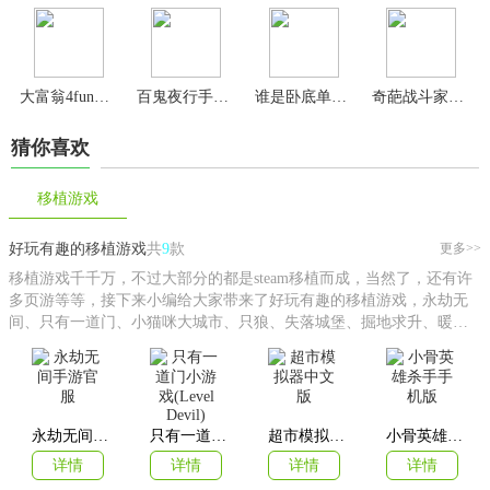
大富翁4fun内购版
百鬼夜行手游官方版
谁是卧底单机聚会版
奇葩战斗家华为版
猜你喜欢
移植游戏
好玩有趣的移植游戏
共
9
款
更多>>
移植游戏千千万，不过大部分的都是steam移植而成，当然了，还有许
多页游等等，接下来小编给大家带来了好玩有趣的移植游戏，永劫无
间、只有一道门、小猫咪大城市、只狼、失落城堡、掘地求升、暖
雪、超市模拟器、生死狙击、梦幻西游、奥拉星、盖瑞模组、看门狗2
等等，可以说是应有尽有，绝对可以满足你的需求！
永劫无间手游官服
只有一道门小游戏(Level Devil)
超市模拟器中文版
小骨英雄杀手手机版
详情
详情
详情
详情