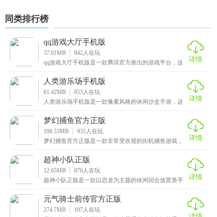
同类排行榜
qq游戏大厅手机版
37.01MB
842
人在玩
详情
qq游戏大厅手机版是一款腾讯官方推出的游戏平台，这
里面提供了许多好玩有趣的游戏，穿越火线、中国象
棋、
人类游乐场手机版
61.42MB
853
人在玩
详情
人类游乐场手机版是一款像素风格的休闲沙盒手游，这
里面提供了许多场景可供你游玩，而且每个场景中的障
碍物
梦幻捕鱼官方正版
198.53MB
935
人在玩
详情
梦幻捕鱼官方正版是一款非常受欢迎的街机捕鱼游戏，
采用史诗级超高清画质，带给玩家极致般的视觉享受。
游戏
超神小队正版
12.65MB
876
人在玩
详情
超神小队正版是一款以恐龙为主题的休闲回合放置类手
游，采用了卡通竖版的萌系画风，场景精致复古，拥有
种类
元气骑士前传官方正版
274.7MB
107
人在玩
详情