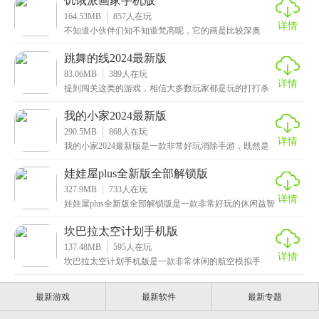
饥饿派画家手机版
164.53MB
857
人在玩
详情
不知道小伙伴们知不知道梵高呢，它的画是比较深奥
的，不太懂画的人是非常难理解的，那么有没有想当画
家的呢
跳舞的线2024最新版
83.06MB
389
人在玩
详情
提到闯关这类的游戏，相信大多数玩家都是玩的打打杀
杀那种，现在该换换口味了，这次小编给大家推荐的是
跳舞
我的小家2024最新版
290.5MB
868
人在玩
详情
我的小家2024最新版是一款非常好玩消除手游，既然是
消除游戏，相信大家也不会陌生了，一般这类游戏都是
娃娃屋plus全新版全部解锁版
327.9MB
733
人在玩
详情
娃娃屋plus全新版全部解锁版是一款非常好玩的休闲益智
手游，游戏采用了卡通风格的画面，呈现出绝美的视
坎巴拉太空计划手机版
137.48MB
595
人在玩
详情
坎巴拉太空计划手机版是一款非常休闲的航空模拟手
游，玩家将扮演宇航员，展开对宇宙奥秘的探索，游戏
拥有高
最新游戏
最新软件
最新专题