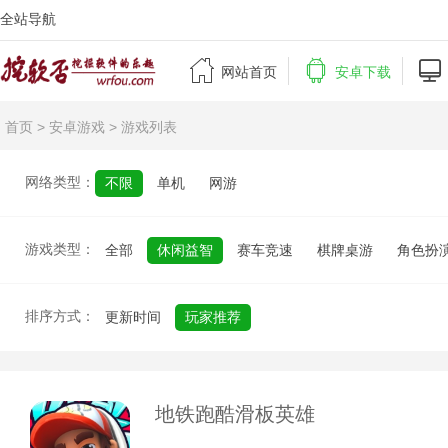
全站导航



网站首页
安卓下载
首页
>
安卓游戏
> 游戏列表
网络类型：
不限
单机
网游
游戏类型：
全部
休闲益智
赛车竞速
棋牌桌游
角色扮
排序方式：
更新时间
玩家推荐
地铁跑酷滑板英雄