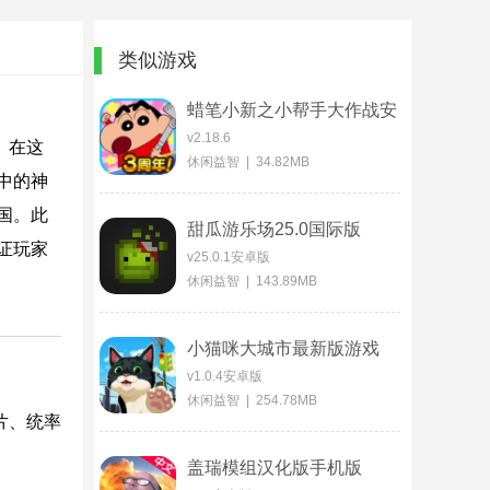
类似游戏
蜡笔小新之小帮手大作战安
卓版
v2.18.6
。在这
休闲益智 | 34.82MB
中的神
国。此
甜瓜游乐场25.0国际版
证玩家
v25.0.1安卓版
休闲益智 | 143.89MB
小猫咪大城市最新版游戏
v1.0.4安卓版
休闲益智 | 254.78MB
片、统率
盖瑞模组汉化版手机版