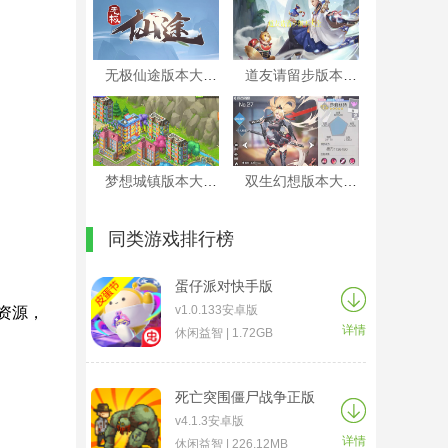
无极仙途版本大全
道友请留步版本大全
梦想城镇版本大全
双生幻想版本大全
同类游戏排行榜
蛋仔派对快手版
v1.0.133安卓版
资源，
详情
休闲益智 | 1.72GB
死亡突围僵尸战争正版
v4.1.3安卓版
详情
休闲益智 | 226.12MB