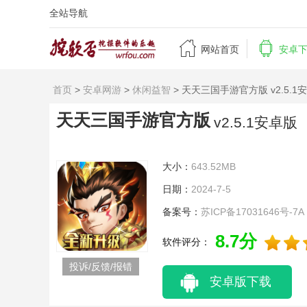
全站导航


网站首页
安卓
首页
>
安卓网游
>
休闲益智
> 天天三国手游官方版 v2.5.1
天天三国手游官方版
v2.5.1安卓版
大小：
643.52MB
日期：
2024-7-5
备案号：
苏ICP备17031646号-7A
8.7分
软件评分：
投诉/反馈/报错
安卓版下载