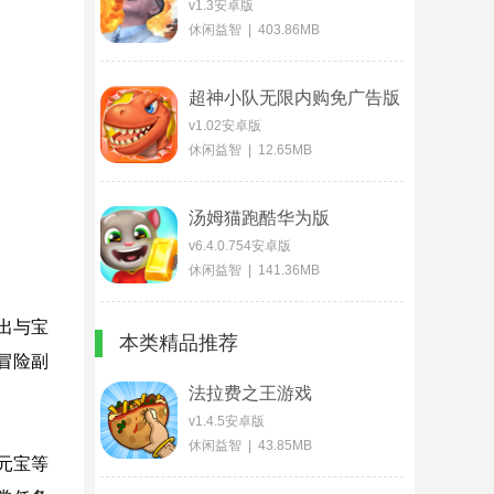
v1.3安卓版
休闲益智 | 403.86MB
超神小队无限内购免广告版
v1.02安卓版
休闲益智 | 12.65MB
汤姆猫跑酷华为版
v6.4.0.754安卓版
休闲益智 | 141.36MB
出与宝
本类精品推荐
冒险副
法拉费之王游戏
v1.4.5安卓版
休闲益智 | 43.85MB
元宝等