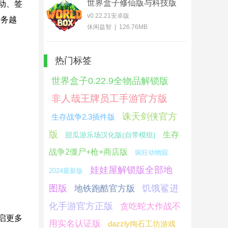
世界盒子修仙版与科技版
动、签
mod版
v0.22.21安卓版
任务越
休闲益智 | 126.76MB
热门标签
世界盒子0.22.9全物品解锁版
非人哉王牌员工手游官方版
诛天剑侠官方
生存战争2.3插件版
版
生存
甜瓜游乐场汉化版(自带模组)
战争2僵尸+枪+商店版
疯狂动物园
娃娃屋解锁版全部地
2024最新版
图版
饥饿鲨进
地铁跑酷官方版
化手游官方正版
贪吃蛇大作战不
启更多
用实名认证版
dazzly绚石工坊游戏