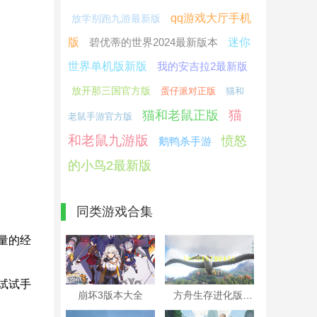
qq游戏大厅手机
放学别跑九游最新版
版
碧优蒂的世界2024最新版本
迷你
世界单机版新版
我的安吉拉2最新版
放开那三国官方版
蛋仔派对正版
猫和
猫
猫和老鼠正版
老鼠手游官方版
和老鼠九游版
愤怒
鹅鸭杀手游
的小鸟2最新版
同类游戏合集
量的经
试试手
崩坏3版本大全
方舟生存进化版本大全