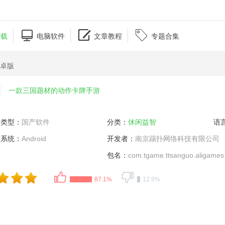



下载
电脑软件
文章教程
专题合集
安卓版
一款三国题材的动作卡牌手游
类型：
国产软件
分类：
休闲益智
语
系统：
Android
开发者：
南京踢扑网络科技有限公司
包名：
com.tgame.ttsanguo.aligames
87.1%
12.9%