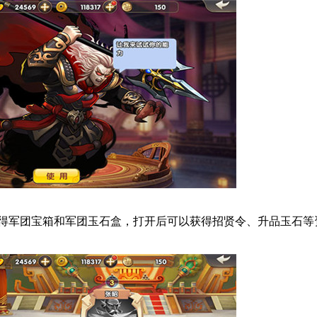
得军团宝箱和军团玉石盒，打开后可以获得招贤令、升品玉石等