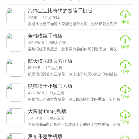
有什么手机游戏，大部分都是网页游戏，像洛克王国这
类的
海绵宝宝比奇堡的冒险手机版
40MB
160
人在玩
详情
提起比奇堡不知道大家能想起什么呢，没错那就是海绵
宝宝了，这次小编带来的是关于它的游戏：海绵宝宝比
奇堡
盖瑞模组手机版
403.86MB
389
人在玩
详情
盖瑞模组手机版是一款非常有趣的休闲创造手游，英文
名的简称为“GMOD”，是老牌的沙盒游戏，最早上线是
航天模拟器官方正版
65.6MB
132
人在玩
详情
航天模拟器官方正版是一款专注于航天模拟的休闲益智
手游，以火箭升空为题材，游戏让玩家利用各种零件组
装火
熊猫博士小镇官方版
438.81MB
73
人在玩
详情
熊猫博士小镇官方版是一款Q版画风的休闲手游，它的画
风以可爱有趣的Q版卡通为主，游戏角色生动形象，场景
大富翁4fun内购版
154.7MB
518
人在玩
详情
大富翁4fun内购版是一款趣味十足的休闲益智手游，该游
戏的设计理念延续了大富翁游戏一贯的儿童风格，并
罗布乐思手机版