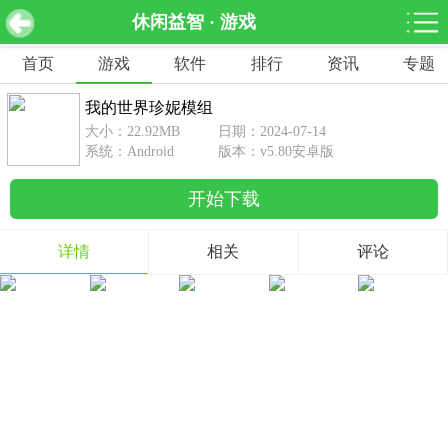
休闲益智 · 游戏
我的世界珍妮模组 v5.80安卓版
下载
首页
游戏
软件
排行
资讯
专题
网游分类
软件分类
我的世界珍妮模组
休闲益智
赛车竞速
棋牌桌游
大小：22.92MB
日期：2024-07-14
462款游戏
122款游戏
43款游戏
系统：Android
版本：v5.80安卓版
开始下载
角色扮演
动作射击
体育竞技
1642款游戏
351款游戏
69款游戏
详情
相关
评论
经营养成
策略塔防
冒险解谜
257款游戏
596款游戏
177款游戏
音乐游戏
手游辅助
53款游戏
109款游戏