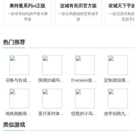
奥特曼系列ol正版
这城有良田官方版
攻城天下手游
一款非常好玩的平面卡牌
一款古风模拟经营养成手
一款沉浸式角色
手游
游
竞技手游
热门推荐
召唤与合成2手游
国潮沙威玛传奇
Everskies游戏官方版
定制虚拟偶像2024最新版
地铁跑酷南枫定制版本
蛋仔派对体验服
愤怒的小鸟2最新版
放学别跑九游最新版
类似游戏