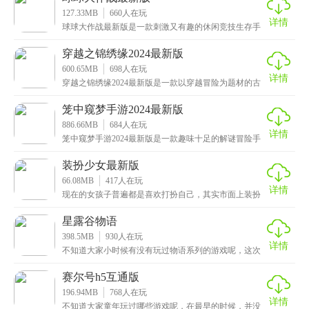
127.33MB
660
人在玩
详情
球球大作战最新版是一款刺激又有趣的休闲竞技生存手
游，采用了大逃杀的玩法，不断缩小安全区域，限制小
球的
穿越之锦绣缘2024最新版
600.65MB
698
人在玩
详情
穿越之锦绣缘2024最新版是一款以穿越冒险为题材的古
风恋爱换装手游，集恋爱养成和古风换装元素为一体，
笼中窥梦手游2024最新版
886.66MB
684
人在玩
详情
笼中窥梦手游2024最新版是一款趣味十足的解谜冒险手
游，采用了手绘的设计风格和最先进的3D引擎技术打
装扮少女最新版
66.08MB
417
人在玩
详情
现在的女孩子普遍都是喜欢打扮自己，其实市面上装扮
类的游戏也不算很多，这次小编给大家推荐的是装扮少
女最
星露谷物语
398.5MB
930
人在玩
详情
不知道大家小时候有没有玩过物语系列的游戏呢，这次
小编给大家带来的是星露谷物语1.5汉化手机版，一款高
赛尔号h5互通版
196.94MB
768
人在玩
详情
不知道大家童年玩过哪些游戏呢，在最早的时候，并没