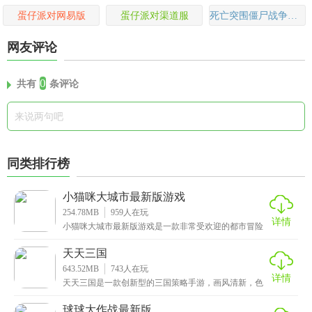
蛋仔派对网易版
蛋仔派对渠道服
死亡突围僵尸战争国际版
网友评论
0
共有
条评论
同类排行榜
小猫咪大城市最新版游戏
254.78MB
959
人在玩
详情
小猫咪大城市最新版游戏是一款非常受欢迎的都市冒险
手游，在游戏中玩家将扮演一只黑色的可爱小猫，因为
意外
天天三国
643.52MB
743
人在玩
详情
天天三国是一款创新型的三国策略手游，画风清新，色
彩亮丽，再加上海量Q版可爱的人物立绘，让人眼前一
亮。
球球大作战最新版