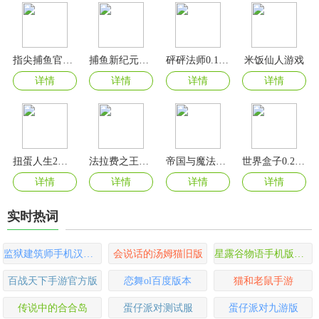
指尖捕鱼官方最新版
捕鱼新纪元官方版
砰砰法师0.1折版
米饭仙人游戏
详情
详情
详情
详情
扭蛋人生2中文版
法拉费之王游戏
帝国与魔法手游官方版
世界盒子0.22.9全物品解锁版
详情
详情
详情
详情
实时热词
监狱建筑师手机汉化版
会说话的汤姆猫旧版
星露谷物语手机版中文版
百战天下手游官方版
恋舞ol百度版本
猫和老鼠手游
传说中的合合岛
蛋仔派对测试服
蛋仔派对九游版