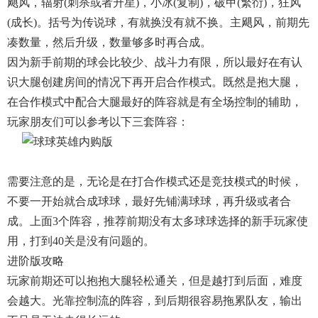
飓风，辐射(刺杀或者升星)，小冰(复制)，破甲(繁衍)，狂风
(成长)。括号为传说球，有就换没有就不换。主飓风，前期先
凑数量，然后升级，数量够多时再合成。
因为新手前期的球会比较少、战斗力有限，所以最好在有认
识大腿创建房间的情况下再开启合作模式。既然是抱大腿，
在合作模式中配合大腿最好的阵容就是有全场控制的辅助，
玩家朋友们可以参考以下三套阵容：
需要注意的是，无论是在打合作模式还是竞技模式的时候，
不要一开始就合成球球，最好先铺满球球，再升级或者合
成。上面3个阵容，推荐前期没有太多球球选择的新手玩家使
用，打到40关是没有问题的。
进阶版攻略
玩家前期还可以抱抱大腿轻松通关，但是越打到后面，难度
会越大。光靠控制流的阵容，到后期很容易拖累队友，输出