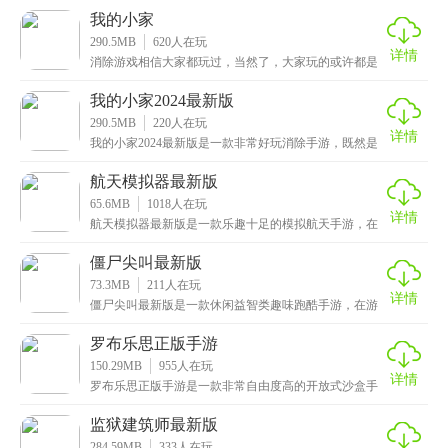
跳舞
我的小家
290.5MB
620
人在玩
详情
消除游戏相信大家都玩过，当然了，大家玩的或许都是
纯消除的游戏，里面可能就没有其他的玩法了，那么小
编这
我的小家2024最新版
290.5MB
220
人在玩
详情
我的小家2024最新版是一款非常好玩消除手游，既然是
消除游戏，相信大家也不会陌生了，一般这类游戏都是
航天模拟器最新版
65.6MB
1018
人在玩
详情
航天模拟器最新版是一款乐趣十足的模拟航天手游，在
游戏中，玩家将扮演航天工程师，模拟制作航天飞船，
根据
僵尸尖叫最新版
73.3MB
211
人在玩
详情
僵尸尖叫最新版是一款休闲益智类趣味跑酷手游，在游
戏中玩家将操控僵尸在道路上狂奔，并享受操控僵尸吞
食行
罗布乐思正版手游
150.29MB
955
人在玩
详情
罗布乐思正版手游是一款非常自由度高的开放式沙盒手
游，在游戏中你可以尝试各种不同的玩法，包括休闲益
智、
监狱建筑师最新版
284.59MB
333
人在玩