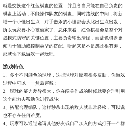
就是交换这个红蓝棋盘的位置，并且各自只能在自己负责的
棋盘上活动，不能操作队友的棋盘。同时路线的中间，将新
增一个小怪出生点，对手击杀的小怪都会从此出生点出发，
所以玩家要小心被偷家了。总体来看，红色棋盘会是整个对
战模式防守的关键位置，主要负责输出清怪，而蓝色棋盘更
倾向于辅助或控制类型的搭配。听起来是不是感觉很有趣，
那就快下载游戏一起玩吧。
游戏特色
1、多个不同颜色的球球，这些球球对应着很多皮肤，你游戏
过程中可以一一然后穿戴；
2、球球的能力差异很大，你在闯关作战的时候就要合理利用
这个能力去帮助你进行战斗;
3、搭配合理编队，这样秒杀出现的敌人就非常轻松，可以说
也不存在任何难度。
4、玩家可以通过邀请其他好友或自己加入的方式打开一个群