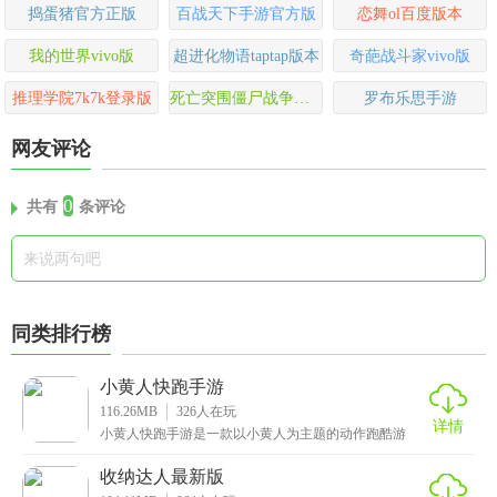
捣蛋猪官方正版
百战天下手游官方版
恋舞ol百度版本
我的世界vivo版
超进化物语taptap版本
奇葩战斗家vivo版
推理学院7k7k登录版
死亡突围僵尸战争正版
罗布乐思手游
网友评论
0
共有
条评论
同类排行榜
小黄人快跑手游
116.26MB
326
人在玩
详情
小黄人快跑手游是一款以小黄人为主题的动作跑酷游
戏，画面精美可爱，场景细节丰富，角色形象逗趣可
爱，搭配
收纳达人最新版