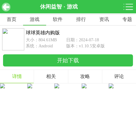
休闲益智 · 游戏
球球英雄内购版 v1.10.5安卓版
下载
首页
游戏
软件
排行
资讯
专题
网游分类
软件分类
球球英雄内购版
休闲益智
赛车竞速
棋牌桌游
大小：804.61MB
日期：2024-07-18
462款游戏
122款游戏
43款游戏
系统：Android
版本：v1.10.5安卓版
开始下载
角色扮演
动作射击
体育竞技
1642款游戏
351款游戏
69款游戏
详情
相关
攻略
评论
经营养成
策略塔防
冒险解谜
257款游戏
596款游戏
177款游戏
音乐游戏
手游辅助
53款游戏
109款游戏