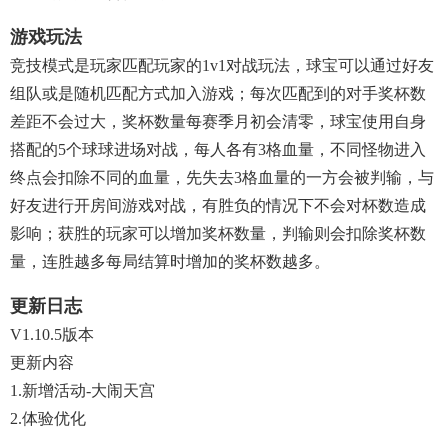
游戏玩法
竞技模式是玩家匹配玩家的1v1对战玩法，球宝可以通过好友
组队或是随机匹配方式加入游戏；每次匹配到的对手奖杯数
差距不会过大，奖杯数量每赛季月初会清零，球宝使用自身
搭配的5个球球进场对战，每人各有3格血量，不同怪物进入
终点会扣除不同的血量，先失去3格血量的一方会被判输，与
好友进行开房间游戏对战，有胜负的情况下不会对杯数造成
影响；获胜的玩家可以增加奖杯数量，判输则会扣除奖杯数
量，连胜越多每局结算时增加的奖杯数越多。
更新日志
V1.10.5版本
更新内容
1.新增活动-大闹天宫
2.体验优化