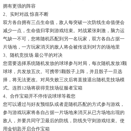
拥有更强的阵容
2、实时对战 惊喜不断
双方各自拥有三点生命值，敌人每突破一次防线生命值便会
减少一点，生命值归零则游戏结束。对战紧张刺激，脑力运
气缺一不可，您将随机匹配到另一名玩家，双方各自占据一
片场地，一方玩家消灭的敌人将会被传送到对方的场地里
3、随机竞技场 最公平的对决
您需要选择系统随机发放的球球参与对局，每次随机发放3颗
球球，共发放五次。可携带5颗骰子上阵，并且骰子一旦选
择，将无法更改。对局失败三次后将直接退出随机竞技场模
式。连胜12场将获得竞技场征服者宝箱
4、合作宝箱开不停传说球球等着您
您可以通过与好友预组队或者是随机匹配的方式参与游戏，
参与游戏玩家将各自占据一片场地来消灭从已方场地出现的
敌人，并要共同守卫最后的防线，防线失守则游戏结束。使
用金钥匙开启合作宝箱