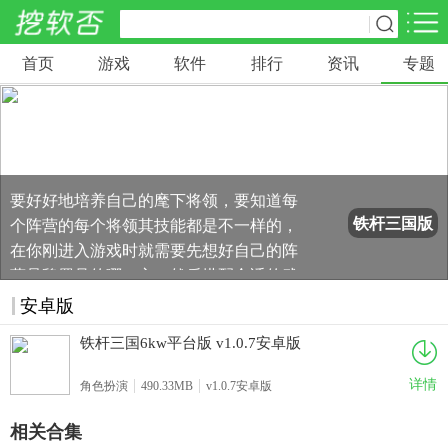
首页
游戏
软件
排行
资讯
专题
铁杆三国是一款非常烧脑的策略类手机游
网游分类
软件分类
戏，带玩家们回到了三国历史之中，在这
里你将化身为主公，招募一群武将，然后
休闲益智
赛车竞速
棋牌桌游
462款游戏
122款游戏
43款游戏
搭配阵容不断征战天下，一个阵容的强度
在这款游戏中是非常重要的，因此你就需
要好好地培养自己的麾下将领，要知道每
角色扮演
动作射击
体育竞技
1642款游戏
351款游戏
69款游戏
个阵营的每个将领其技能都是不一样的，
铁杆三国版
在你刚进入游戏时就需要先想好自己的阵
本大全
营是魏蜀吴的哪一方，然后搭配合适的武
经营养成
策略塔防
冒险解谜
将阵容，在一次次战斗中吸取教训，总结
257款游戏
596款游戏
177款游戏
安卓版
经验，尽力打造一支三国最强军队！你有
铁杆三国6kw平台版 v1.0.7安卓版
自信吗？那就来这款游戏和其他玩家们一
音乐游戏
手游辅助
起竞技对战，体验掌上策略的无穷乐趣
53款游戏
109款游戏
详情
角色扮演
490.33MB
v1.0.7安卓版
吧！
相关合集