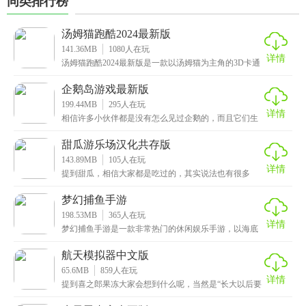
同类排行榜
汤姆猫跑酷2024最新版
141.36MB
1080
人在玩
详情
汤姆猫跑酷2024最新版是一款以汤姆猫为主角的3D卡通
休闲跑酷游戏，画风十分清新可爱，色彩丰富明亮，
企鹅岛游戏最新版
199.44MB
295
人在玩
详情
相信许多小伙伴都是没有怎么见过企鹅的，而且它们生
活在南极，特意跑一趟去南极也是非常麻烦的，这次小
编给
甜瓜游乐场汉化共存版
143.89MB
105
人在玩
详情
提到甜瓜，相信大家都是吃过的，其实说法也有很多
种，这次小编带来的是关于甜瓜的游戏，它就是甜瓜游
乐场汉
梦幻捕鱼手游
198.53MB
365
人在玩
详情
梦幻捕鱼手游是一款非常热门的休闲娱乐手游，以海底
为主题，有着真实精美的海底场景打造和炫丽丝滑的技
能特
航天模拟器中文版
65.6MB
859
人在玩
详情
提到喜之郎果冻大家会想到什么呢，当然是“长大以后要
当太空人了”，既然咱当不了太空人，毕竟没有那种实力