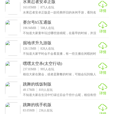
水果忍者安卓正版
163.05MB
875
人在玩
详情
水果忍者安卓正版是一款经典怀旧的休闲手游，看到名
称的小伙伴应该不会感到陌生了吧，这也是小编小时候
玩的
赛尔号h5互通版
196.94MB
508
人在玩
详情
不知道大家童年玩过哪些游戏呢，在最早的时候，并没
有什么手机游戏，大部分都是网页游戏，像洛克王国这
类的
掘地求升九游版
126.13MB
828
人在玩
详情
不知道大家平时会不会看直播，有一些主播在闲暇的时
候会玩一些小游戏，这次小编给大家带来的是掘地求升
九游
嘿嘿太空杀(太空行动)
237.83MB
995
人在玩
详情
相信大家在聚会，或者是聚餐的时候，可能会玩到狼人
杀这类的卡牌游戏，其实是比较麻烦的，总不能每次等
到聚
跳舞的线饭制版
49.17MB
819
人在玩
详情
不知道大家在生活中忙碌过后会干些什么呢，相信有些
小伙伴的娱乐方式就是玩游戏了，这次小编给大家推荐
的是
跳舞的线手机版
83.05MB
236
人在玩
详情