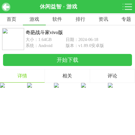
休闲益智 · 游戏
奇葩战斗家vivo版 v1.89.0安卓版
下载
首页
游戏
软件
排行
资讯
专题
网游分类
软件分类
奇葩战斗家vivo版
休闲益智
赛车竞速
棋牌桌游
大小：1.64GB
日期：2024-06-18
462款游戏
122款游戏
43款游戏
系统：Android
版本：v1.89.0安卓版
开始下载
角色扮演
动作射击
体育竞技
1642款游戏
351款游戏
69款游戏
详情
相关
评论
经营养成
策略塔防
冒险解谜
257款游戏
596款游戏
177款游戏
音乐游戏
手游辅助
53款游戏
109款游戏