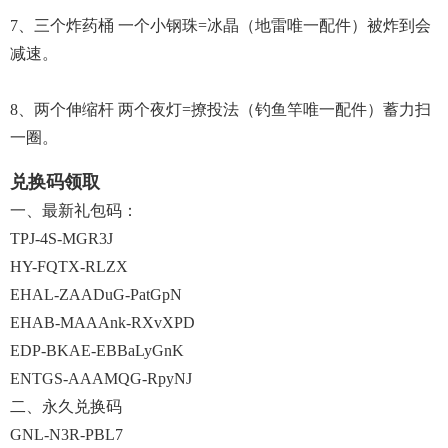
7、三个炸药桶 一个小钢珠=冰晶（地雷唯一配件）被炸到会
减速。
8、两个伸缩杆 两个夜灯=撩投法（钓鱼竿唯一配件）蓄力扫
一圈。
兑换码领取
一、最新礼包码：
TPJ-4S-MGR3J
HY-FQTX-RLZX
EHAL-ZAADuG-PatGpN
EHAB-MAAAnk-RXvXPD
EDP-BKAE-EBBaLyGnK
ENTGS-AAAMQG-RpyNJ
二、永久兑换码
GNL-N3R-PBL7