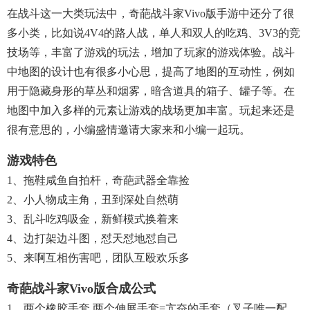
在战斗这一大类玩法中，奇葩战斗家vivo版手游中还分了很
多小类，比如说4V4的路人战，单人和双人的吃鸡、3V3的竞
技场等，丰富了游戏的玩法，增加了玩家的游戏体验。战斗
中地图的设计也有很多小心思，提高了地图的互动性，例如
用于隐藏身形的草丛和烟雾，暗含道具的箱子、罐子等。在
地图中加入多样的元素让游戏的战场更加丰富。玩起来还是
很有意思的，小编盛情邀请大家来和小编一起玩。
游戏特色
1、拖鞋咸鱼自拍杆，奇葩武器全靠捡
2、小人物成主角，丑到深处自然萌
3、乱斗吃鸡吸金，新鲜模式换着来
4、边打架边斗图，怼天怼地怼自己
5、来啊互相伤害吧，团队互殴欢乐多
奇葩战斗家vivo版合成公式
1、两个橡胶手套 两个伸展手套=亢奋的手套（叉子唯一配