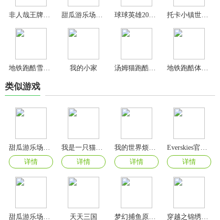
非人哉王牌员工手游官方版
甜瓜游乐场25.0国际版
球球英雄2024最新版
托卡小镇世界2024最新版
地铁跑酷雪地版
我的小家
汤姆猫跑酷手游
地铁跑酷体验服
类似游戏
甜瓜游乐场汉化版(自带模组)
我是一只猫游戏
我的世界烦人的村民6.0整合包
Everskies官方正版
详情
详情
详情
详情
甜瓜游乐场官方正版
天天三国
梦幻捕鱼原小玛丽版
穿越之锦绣缘手游官方版