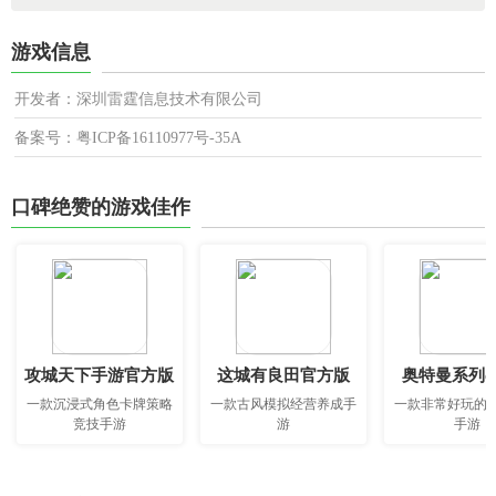
游戏信息
开发者：深圳雷霆信息技术有限公司
备案号：粤ICP备16110977号-35A
口碑绝赞的游戏佳作
攻城天下手游官方版
这城有良田官方版
奥特曼系列o
一款沉浸式角色卡牌策略
一款古风模拟经营养成手
一款非常好玩的
竞技手游
游
手游