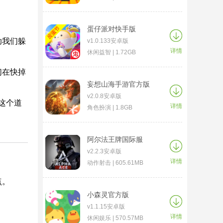
蛋仔派对快手版
助我们躲
v1.0.133安卓版
详情
休闲益智 | 1.72GB
们在快掉
妄想山海手游官方版
v2.0.8安卓版
这个道
详情
角色扮演 | 1.8GB
阿尔法王牌国际服
v2.2.3安卓版
详情
动作射击 | 605.61MB
点。
小森灵官方版
v1.1.15安卓版
详情
休闲娱乐 | 570.57MB