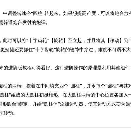
】中调整转速令“圆柱”转起来。如果想提高难度，可以将炮台放
需躲避炮台发射的炮弹。
，此时可以将“十字齿轮”【旋转】至立起，并且将其【移动】到“
，更别提还要抓住“十字齿轮”旋转的缝隙中穿过，难度不可谓不大
来的进阶版教程可得看好。这种进阶操作的原理是利用其他组件
圆柱的两端，接着在中间填充四个“圆柱”，并令每个“圆柱”与其
和“圆柱”组成的大圆柱初显雏形。在大圆柱两端的中心位置各加入
“扇形圆台”绑定，并给“圆柱体”添加运动器，使其运动方式变为
现转动。