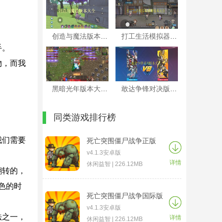
创造与魔法版本大全
打工生活模拟器破解版本大全
手。
物，而我
黑暗光年版本大全
敢达争锋对决版本大全
同类游戏排行榜
我们需要
死亡突围僵尸战争正版
v4.1.3安卓版
详情
休闲益智 | 226.12MB
翻转的，
色的时
死亡突围僵尸战争国际版
v4.1.3安卓版
法之一，
详情
休闲益智 | 226.12MB