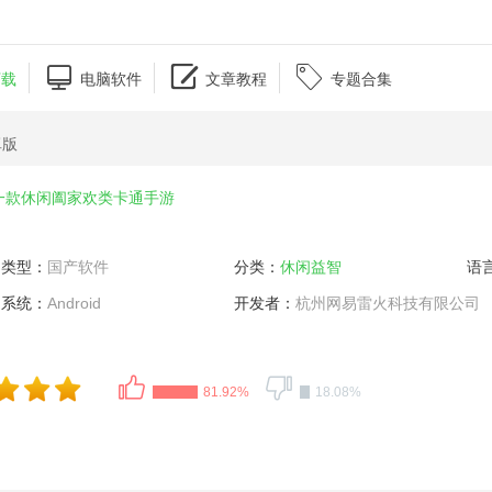



下载
电脑软件
文章教程
专题合集
卓版
一款休闲阖家欢类卡通手游
类型：
国产软件
分类：
休闲益智
语
系统：
Android
开发者：
杭州网易雷火科技有限公司
81.92%
18.08%