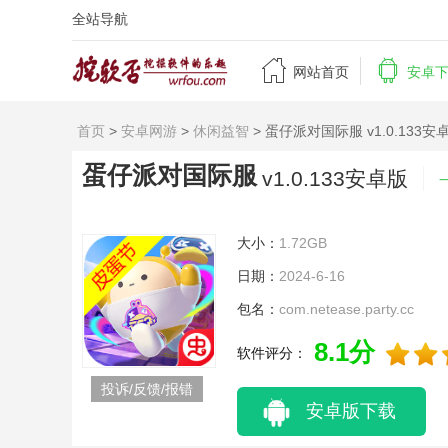
全站导航


网站首页
安卓
首页
>
安卓网游
>
休闲益智
> 蛋仔派对国际服 v1.0.133安
蛋仔派对国际服
v1.0.133安卓版
大小：
1.72GB
日期：
2024-6-16
包名：
com.netease.party.cc
8.1分
软件评分：
投诉/反馈/报错
安卓版下载