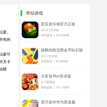
类似游戏
甜瓜游乐场官方正版
v25.0.1安卓版
玩耍。
休闲益智 | 143.89MB
所有的
跳舞的线无限金币钻石版
玩家可
v4.2.2安卓版
对关卡
休闲益智 | 83.06MB
动模
大富翁4fun安卓版
v7.2最新版
休闲益智 | 167.18MB
蛋仔派对华为渠道服