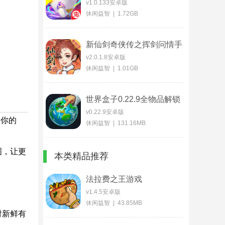
v1.0.133安卓版
休闲益智 | 1.72GB
新仙剑奇侠传之挥剑问情手
游
v2.0.1.8安卓版
休闲益智 | 1.01GB
世界盒子0.22.9全物品解锁
版
v0.22.9安卓版
出你的
休闲益智 | 131.16MB
图，让更
本类精品推荐
法拉费之王游戏
v1.4.5安卓版
休闲益智 | 43.85MB
对新鲜有