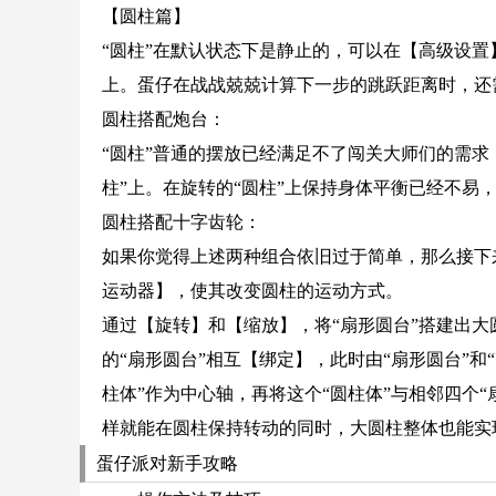
【圆柱篇】
“圆柱”在默认状态下是静止的，可以在【高级设置
上。蛋仔在战战兢兢计算下一步的跳跃距离时，还
圆柱搭配炮台：
“圆柱”普通的摆放已经满足不了闯关大师们的需求
柱”上。在旋转的“圆柱”上保持身体平衡已经不易
圆柱搭配十字齿轮：
如果你觉得上述两种组合依旧过于简单，那么接下
运动器】，使其改变圆柱的运动方式。
通过【旋转】和【缩放】，将“扇形圆台”搭建出大
的“扇形圆台”相互【绑定】，此时由“扇形圆台”
柱体”作为中心轴，再将这个“圆柱体”与相邻四个
样就能在圆柱保持转动的同时，大圆柱整体也能实
蛋仔派对新手攻略