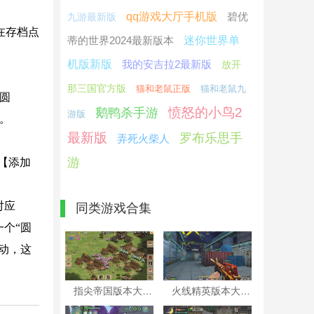
qq游戏大厅手机版
碧优
九游最新版
在存档点
蒂的世界2024最新版本
迷你世界单
机版新版
我的安吉拉2最新版
放开
那三国官方版
猫和老鼠正版
猫和老鼠九
圆
愤怒的小鸟2
鹅鸭杀手游
游版
。
最新版
罗布乐思手
弄死火柴人
游
【添加
对应
同类游戏合集
一个“圆
滚动，这
指尖帝国版本大全
火线精英版本大全