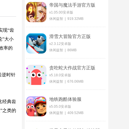
帝国与魔法手游官方版
v1.05.00安卓版
休闲益智 | 919.32MB
实现“齿
滑雪大冒险官方正版
轮”大小
v2.3.12安卓版
效率的
休闲益智 | 86MB
贪吃蛇大作战官方正版
沿逆时针
v5.18.0安卓版
休闲益智 | 676.06MB
地铁跑酷体验服
比经典齿
v5.05.0安卓版
”之类的
休闲益智 | 409.52MB