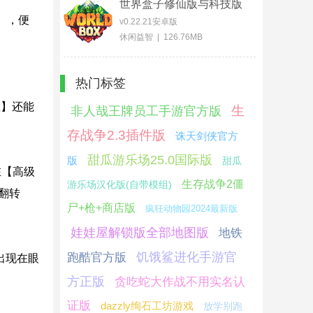
世界盒子修仙版与科技版
mod版
】，便
v0.22.21安卓版
休闲益智 | 126.76MB
热门标签
置】还能
生
非人哉王牌员工手游官方版
存战争2.3插件版
诛天剑侠官方
甜瓜游乐场25.0国际版
版
甜瓜
在【高级
生存战争2僵
游乐场汉化版(自带模组)
翻转
尸+枪+商店版
疯狂动物园2024最新版
娃娃屋解锁版全部地图版
地铁
饥饿鲨进化手游官
跑酷官方版
出现在眼
方正版
贪吃蛇大作战不用实名认
证版
dazzly绚石工坊游戏
放学别跑