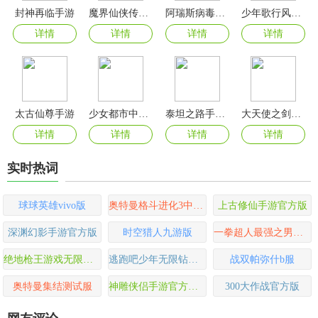
封神再临手游
魔界仙侠传手游
阿瑞斯病毒2无限资源版
少年歌行风花雪月手游
详情
详情
详情
详情
太古仙尊手游
少女都市中文版无限金币解锁地图版
泰坦之路手游官方版
大天使之剑h5手游官方版
详情
详情
详情
详情
实时热词
球球英雄vivo版
奥特曼格斗进化3中文版
上古修仙手游官方版
深渊幻影手游官方版
时空猎人九游版
一拳超人最强之男国际服
绝地枪王游戏无限充版
逃跑吧少年无限钻石版
战双帕弥什b服
奥特曼集结测试服
神雕侠侣手游官方正版
300大作战官方版