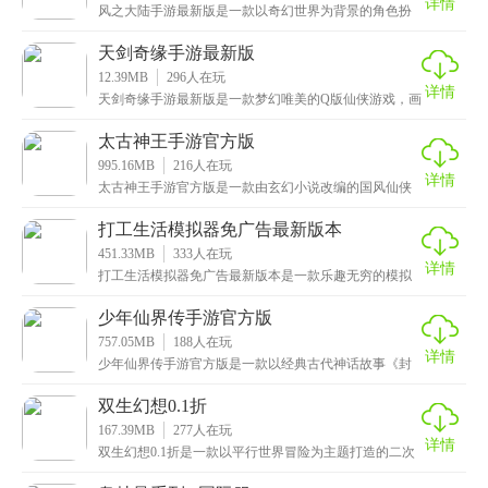
详情
风之大陆手游最新版是一款以奇幻世界为背景的角色扮
演游戏，画面非常精美，采用了现代游戏引擎制作，场
景，
天剑奇缘手游最新版
12.39MB
296
人在玩
详情
天剑奇缘手游最新版是一款梦幻唯美的Q版仙侠游戏，画
面精美华丽，还有炫酷的技能特效和背景音乐，给玩家
呈
太古神王手游官方版
995.16MB
216
人在玩
详情
太古神王手游官方版是一款由玄幻小说改编的国风仙侠
游戏，画面色彩鲜艳有层次，特效炫酷。故事发生在以
武为
打工生活模拟器免广告最新版本
451.33MB
333
人在玩
详情
打工生活模拟器免广告最新版本是一款乐趣无穷的模拟
手游，看到游戏名称的小伙伴，大概应该猜到这是市面
游戏
少年仙界传手游官方版
757.05MB
188
人在玩
详情
少年仙界传手游官方版是一款以经典古代神话故事《封
神演义》为题材再加以改编制作而成的回合制角色扮演
类手
双生幻想0.1折
167.39MB
277
人在玩
详情
双生幻想0.1折是一款以平行世界冒险为主题打造的二次
元卡牌放置养成类手机游戏，玩家可以在这里体验到抽