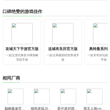
口碑绝赞的游戏佳作
攻城天下手游官方版
这城有良田官方版
奥特曼系列o
一款沉浸式角色卡牌策略
一款古风模拟经营养成手
一款非常好玩的
竞技手游
游
手游
相同厂商
巅峰极速官方版
猫和老鼠2024最新版
蛋仔派对国服版本
第五人格vivo渠道服