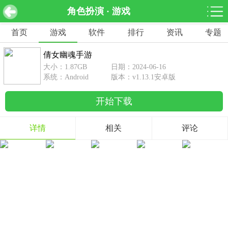
角色扮演 · 游戏
倩女幽魂手游 v1.13.1安卓版
下载
首页
游戏
软件
排行
资讯
专题
网游分类
软件分类
倩女幽魂手游
休闲益智
赛车竞速
棋牌桌游
大小：1.87GB
日期：2024-06-16
462款游戏
122款游戏
43款游戏
系统：Android
版本：v1.13.1安卓版
开始下载
角色扮演
动作射击
体育竞技
1642款游戏
351款游戏
69款游戏
详情
相关
评论
经营养成
策略塔防
冒险解谜
257款游戏
596款游戏
177款游戏
音乐游戏
手游辅助
53款游戏
109款游戏