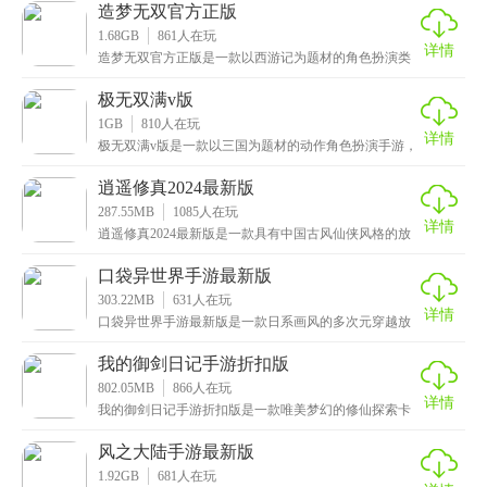
逼
造梦无双官方正版
1.68GB
861
人在玩
详情
造梦无双官方正版是一款以西游记为题材的角色扮演类
闯关游戏，采用了Q版卡通的设计风格，场景和画面都十
分
极无双满v版
1GB
810
人在玩
详情
极无双满v版是一款以三国为题材的动作角色扮演手游，
由最先进的3D引擎技术打造出了真实宏伟的上古战场，
逍遥修真2024最新版
287.55MB
1085
人在玩
详情
逍遥修真2024最新版是一款具有中国古风仙侠风格的放
置类手游，画面十分精美，特效华丽流畅，加上悦耳动
口袋异世界手游最新版
303.22MB
631
人在玩
详情
口袋异世界手游最新版是一款日系画风的多次元穿越放
置类手游，场景和画面都十分的精美细腻，人物造型精
致唯
我的御剑日记手游折扣版
802.05MB
866
人在玩
详情
我的御剑日记手游折扣版是一款唯美梦幻的修仙探索卡
牌手游，画面非常精美，采用了超高水平的画面展示和
仙气
风之大陆手游最新版
1.92GB
681
人在玩