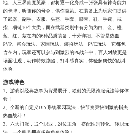
地、人三界仙魔英豪，都将逐一化身成一张张具有神奇能力
的卡牌，听随你的号令，供你驱策。在装备上为玩家们提供
了武器、副手、衣服、头盔、手套、腰带、鞋、手镯、戒
指、项链10个大类，而在武器类别中有分为为白、金、橙、
蓝、红、紫在内的6种品质装备，十分详细。不管是热血
PVP、帮会玩法、家园玩法、装扮玩法、PVE玩法，它都包
含在内，玩家还可以参与到激烈的pk战斗中，百人对战更是
场面壮观，动作特效炫酷，打斗感真实，体验超爽快的战斗
体验。
游戏特色
1、游戏以经典故事为背景展开，独创的无限跨服玩法等你体
验！
2、全新的自定义DIY系统家园玩法，快节奏爽快刺激的指尖
热血战斗！
3、六大门派，12个职业，24位主角，搭配性别转化、转职玩
法，一个账号拥有多种角色体验！