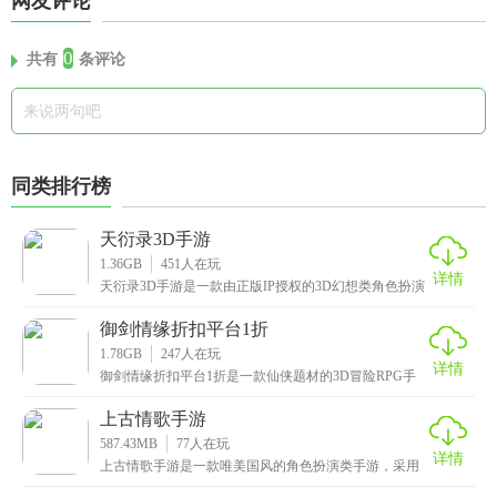
网友评论
0
共有
条评论
同类排行榜
天衍录3D手游
1.36GB
451
人在玩
详情
天衍录3D手游是一款由正版IP授权的3D幻想类角色扮演
手游，拥有电影级别的画质，配以细腻的场景设计和
御剑情缘折扣平台1折
1.78GB
247
人在玩
详情
御剑情缘折扣平台1折是一款仙侠题材的3D冒险RPG手
游，玩家将化身一名修仙者，从一个凡人开启自己的修
上古情歌手游
587.43MB
77
人在玩
详情
上古情歌手游是一款唯美国风的角色扮演类手游，采用
了目前最先进的3D引擎技术打造，给玩家呈现出了一幅