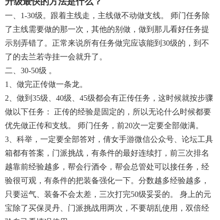
升级最快的方法是什么？
一、1-30级。跟着主线走，主线做不动做支线。 师门任务除
了主线需要做的那一次，其他的别做，做到那儿看好任务提
示别弄错了。正常来说所有任务做完应该能到30级的，到不
了的去兰若寺挂一会就升了。
二、30-50级 。
1、做完正传做一条龙。
2、做到35级、40级、45级都会有正传任务，这时候就按步骤
做以下任务： 正传的经验是固定的，所以无论什么时候都要
优先做正传和支线。 师门任务，前20次一定要全部做满。
3、科举，一定要全部答对，倩女手游微信公众号、论坛工具
箱都有答案，门派挑战，有条件的最好连续打，前三次排名
越靠前经验越多，帮会行酒令，帮会总管处可以接任务，经
验很可观，有条件的把装备强化一下。分数越多经验越多，
只要运气、装备不会太差，三次打完50级妥妥的。 身上的元
宝除了买保灵丹、门派挑战用两次，不要胡乱使用，双倍经