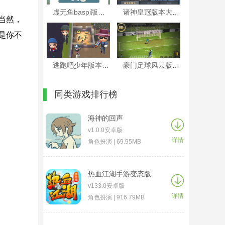
虚无鱼baspi版本大全
诸神皇冠版本大全
当然，
是你不
逃跑吧少年版本大全
豪门足球风云版本大全
同类游戏排行榜
海神的回声
v1.0.0安卓版
详情
角色扮演 | 69.95MB
热血江湖手游变态版
v133.0安卓版
详情
角色扮演 | 916.79MB