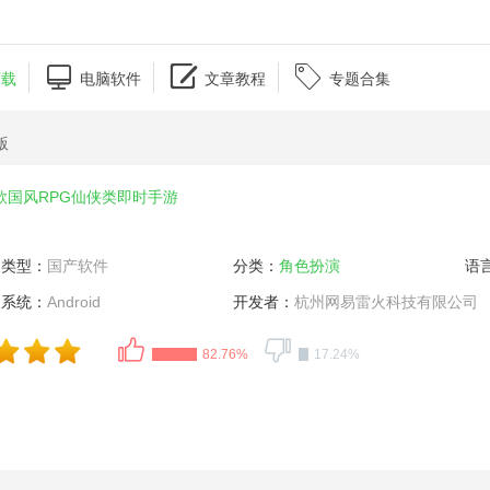



下载
电脑软件
文章教程
专题合集
版
款国风RPG仙侠类即时手游
类型：
国产软件
分类：
角色扮演
语
系统：
Android
开发者：
杭州网易雷火科技有限公司
82.76%
17.24%