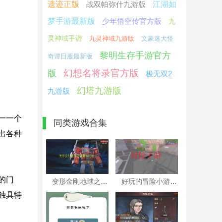
遗迹正版
战双帕弥什九游版
江湖如
梦手游最新版
少年悟空传官方版
九
灵神域手游
九灵神域九游版
文豪迷犬怪
黎明生存手游官方
奇谭日服最新版
幻想名将录官方版
版
极无双2
幻塔九游版
九游版
一一个
同类游戏合集
出各种
的门
变形金刚地球之战版本大全
好玩的冒险小游戏
独具特