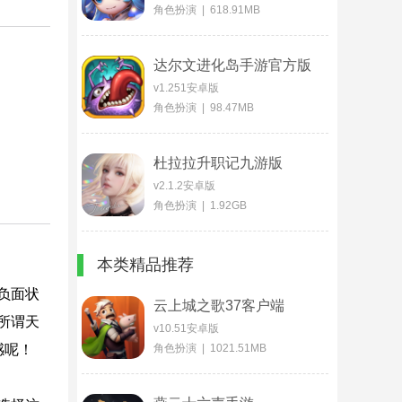
角色扮演 | 618.91MB
达尔文进化岛手游官方版
v1.251安卓版
角色扮演 | 98.47MB
杜拉拉升职记九游版
v2.1.2安卓版
角色扮演 | 1.92GB
本类精品推荐
负面状
云上城之歌37客户端
所谓天
v10.51安卓版
感呢！
角色扮演 | 1021.51MB