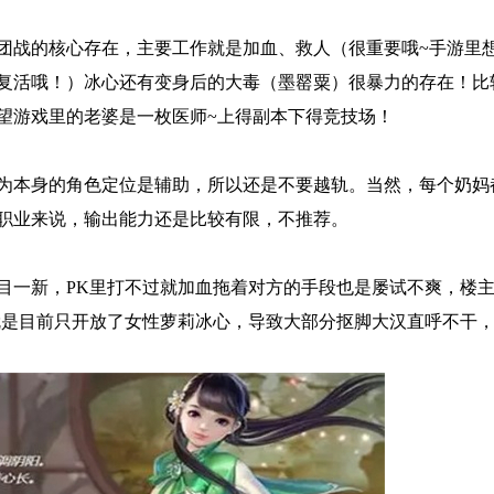
团战的核心存在，主要工作就是加血、救人（很重要哦~手游里
复活哦！）冰心还有变身后的大毒（墨罂粟）很暴力的存在！比
望游戏里的老婆是一枚医师~上得副本下得竞技场！
为本身的角色定位是辅助，所以还是不要越轨。当然，每个奶妈
职业来说，输出能力还是比较有限，不推荐。
目一新，PK里打不过就加血拖着对方的手段也是屡试不爽，楼
就是目前只开放了女性萝莉冰心，导致大部分抠脚大汉直呼不干