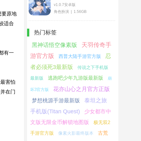
v1.0.7安卓版
角色扮演 | 1.56GB
想要原地
较适合
热门标签
天羽传奇手
黑神话悟空像素版
都有一
游官方版
忍
西普大陆手游官方版
者必须死3最新版
传说之下手机版
逃跑吧少年九游版最新版
最新版
崩
主最害怕
花亦山心之月官方正版
坏3官方版
，并在门
泰坦之旅
梦想桃源手游最新版
手机版(Titan Quest)
少女都市中
文版无限金币解锁地图版
极无双2
手游官方版
古荒
像素火影最终版本