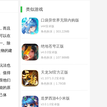
类似游戏
口袋异世界无限内购版
v44安卓版
，而且
角色扮演 | 303.22MB
可以在
一。除
绝地苍穹正版
人物的建
v4.0.0安卓版
角色扮演 | 107.98MB
玩法也
天龙3d官方正版
。值得
v1.1071.0.2安卓版
跟他们
角色扮演 | 1.76GB
能的原
己体
造梦西游4小米版
v3.0.1.0安卓版