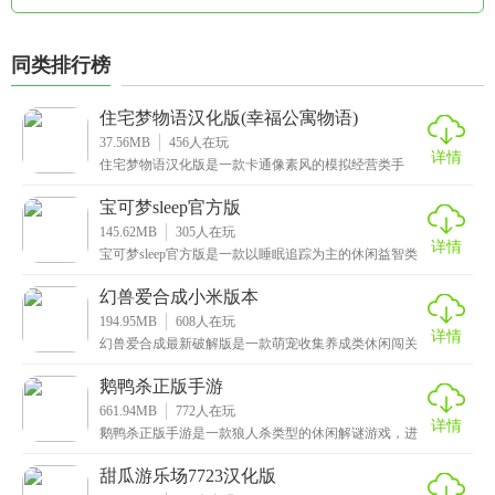
同类排行榜
住宅梦物语汉化版(幸福公寓物语)
37.56MB
456
人在玩
详情
住宅梦物语汉化版是一款卡通像素风的模拟经营类手
游，将经营和养成元素相结合，给玩家带来双重乐趣。
在游戏
宝可梦sleep官方版
145.62MB
305
人在玩
详情
宝可梦sleep官方版是一款以睡眠追踪为主的休闲益智类
游戏，画风清新可爱，玩法非常简单且特别，玩家只
幻兽爱合成小米版本
194.95MB
608
人在玩
详情
幻兽爱合成最新破解版是一款萌宠收集养成类休闲闯关
游戏，以合成和进化幻兽为核心玩法，玩家需要收集各
种不
鹅鸭杀正版手游
661.94MB
772
人在玩
详情
鹅鸭杀正版手游是一款狼人杀类型的休闲解谜游戏，进
入游戏后，系统会给玩家分配不同的身份，有鹅阵营，
鸭阵
甜瓜游乐场7723汉化版