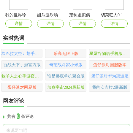
我的世界珍妮模组资源包
甜瓜游乐场内置模组7723
定制虚拟偶像2024最新版
切菜狂人0.1折版
详情
详情
详情
详情
实时热词
坎巴拉太空计划手机版
乐高无限正版
星露谷物语手机版中文版
百战天下手游官方版
奇葩战斗家小米版
蛋仔派对国服版本
牧羊人之心手游官方版
谁是卧底单机聚会版
蛋仔派对华为渠道服
蛋仔派对网易版
加查宇宙2024最新版
我的安吉拉2最新版
网友评论
0
共有
条评论