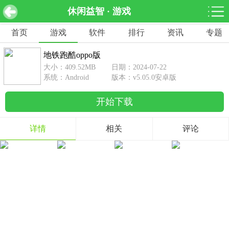
休闲益智 · 游戏
地铁跑酷oppo版 v5.05.0安卓版
下载
首页
游戏
软件
排行
资讯
专题
网游分类
软件分类
地铁跑酷oppo版
休闲益智
赛车竞速
棋牌桌游
大小：409.52MB
日期：2024-07-22
462款游戏
122款游戏
43款游戏
系统：Android
版本：v5.05.0安卓版
开始下载
角色扮演
动作射击
体育竞技
1642款游戏
351款游戏
69款游戏
详情
相关
评论
经营养成
策略塔防
冒险解谜
257款游戏
596款游戏
177款游戏
音乐游戏
手游辅助
53款游戏
109款游戏