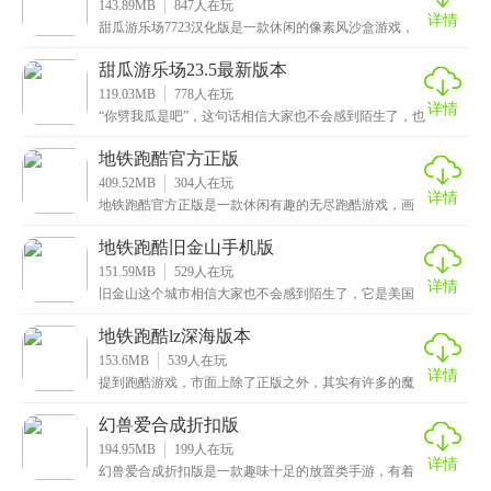
143.89MB
847
人在玩
详情
甜瓜游乐场7723汉化版是一款休闲的像素风沙盒游戏，
画面清新简洁，操作简单直观，加上高度自由性的玩法
甜瓜游乐场23.5最新版本
119.03MB
778
人在玩
详情
“你劈我瓜是吧”，这句话相信大家也不会感到陌生了，也
是一个非常老的梗，当时也是非常火的，这次小编给大
地铁跑酷官方正版
409.52MB
304
人在玩
详情
地铁跑酷官方正版是一款休闲有趣的无尽跑酷游戏，画
面色彩亮丽，场景设计非常精美，有着丰富的细节和纹
理，
地铁跑酷旧金山手机版
151.59MB
529
人在玩
详情
旧金山这个城市相信大家也不会感到陌生了，它是美国
的第五大城市，这里面汇聚了许多的霸主，好了言归正
传，
地铁跑酷lz深海版本
153.6MB
539
人在玩
详情
提到跑酷游戏，市面上除了正版之外，其实有许多的魔
改版本，玩法内容还是非常有趣的，这次小编给大家带
来的
幻兽爱合成折扣版
194.95MB
199
人在玩
详情
幻兽爱合成折扣版是一款趣味十足的放置类手游，有着
卡通精致的画风和魔性上头的背景音乐，让玩家体验游