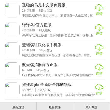
戏轻
孤独的鸟儿中文版免费版
214.34MB
829
人在玩
详情
不知道大家平时压力大不大，或者独自一人生活呢，这
次小编给大家带来的是孤独的鸟儿中文版免费版，一款
极具
弹弹岛2官方正版
463.23MB
92
人在玩
详情
弹弹岛2官方正版是一款休闲的射击竞技游戏，拥有Q版
可爱的卡通人物角色。游戏中玩家可以通过购买各种各
样
盖瑞模组汉化版手机版
403.86MB
524
人在玩
详情
纯沙盒创造的相信大家都玩过，那么有着动作、射击、
创造、沙盒的这类游戏，想必许多小伙伴都没体验过
吧，这
航天模拟器官方正版
65.6MB
315
人在玩
详情
航天模拟器官方正版是一款专注于航天模拟的休闲益智
手游，以火箭升空为题材，游戏让玩家利用各种零件组
装火
娃娃屋plus全新版全部解锁版
327.9MB
738
人在玩
详情
娃娃屋plus全新版全部解锁版是一款非常好玩的休闲益智
手游，游戏采用了卡通风格的画面，呈现出绝美的视
最新游戏
最新软件
最新专题