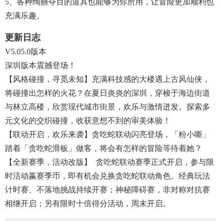
5、各种绚丽夺目的道具也能够为你所用，让冒险更加顺利也
充满乐趣。
更新日志
V5.05.0版本
深圳版本震撼登场！
【风格碰撞，寻觅未知】充满科技感的大楼遇上古风仙侠，
将碰撞出怎样的火花？在夏日炎炎的深圳，穿梭于海边街道
与林立高楼，欣赏现代城市街景，欢乐与激情迸发。探索多
元文化的交织碰撞，收获意想不到的审美体验！
【联动开启，欢乐来袭】贪吃蛇联动闪亮登场，「粉小嘶」
踏着「贪吃蛇滑板」做客，将会有怎样的冒险等待着她？
【全新赛季，活动改版】 贪吃蛇联动赛季正式开启，参与限
时活动嬴赛季币，即有机会兑换贪吃蛇联动角色。经典玩法
计时赛、不落地挑战持续开赛；神秘障碍赛，非对称对抗赛
相继开启；另有限时十倍得分活动，周末开启。