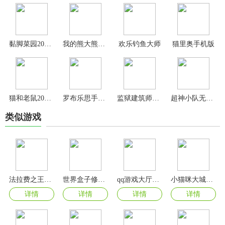
黏脚菜园2024最新版
我的熊大熊二游戏
欢乐钓鱼大师
猫里奥手机版
猫和老鼠2024最新版
罗布乐思手机版
监狱建筑师手机汉化版
超神小队无限金币无限钻石版
类似游戏
法拉费之王游戏
世界盒子修仙版与科技版mod版
qq游戏大厅手机版
小猫咪大城市正版游戏
详情
详情
详情
详情