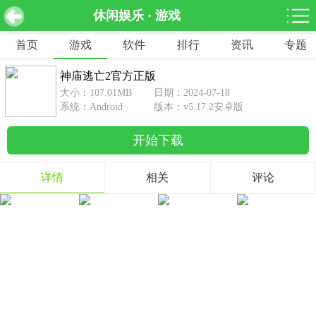
休闲娱乐 · 游戏
神庙逃亡2官方正版 v5.17.2安卓版
下载
首页
游戏
软件
排行
资讯
专题
网游分类
软件分类
神庙逃亡2官方正版
休闲益智
赛车竞速
棋牌桌游
大小：107.01MB
日期：2024-07-18
462款游戏
122款游戏
43款游戏
系统：Android
版本：v5.17.2安卓版
开始下载
角色扮演
动作射击
体育竞技
1642款游戏
351款游戏
69款游戏
详情
相关
评论
经营养成
策略塔防
冒险解谜
257款游戏
596款游戏
177款游戏
音乐游戏
手游辅助
53款游戏
109款游戏