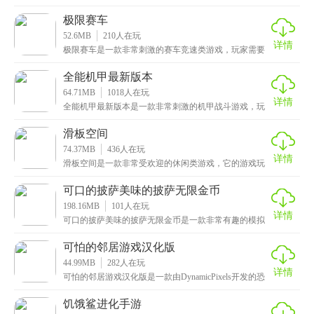
是一款非常受欢迎横版格斗闯关类的手机游戏，它的玩
法非
极限赛车
52.6MB
210
人在玩
详情
极限赛车是一款非常刺激的赛车竞速类游戏，玩家需要
驾驶各种高速赛车，在各种赛道上与其他选手竞争，争
夺冠
全能机甲最新版本
64.71MB
1018
人在玩
详情
全能机甲最新版本是一款非常刺激的机甲战斗游戏，玩
家需要扮演一位机甲驾驶员，在各种战斗场景中对抗敌
人，
滑板空间
74.37MB
436
人在玩
详情
滑板空间是一款非常受欢迎的休闲类游戏，它的游戏玩
法简单、画面精美、音乐动感，让许多玩家爱不释手。
游戏
可口的披萨美味的披萨无限金币
198.16MB
101
人在玩
详情
可口的披萨美味的披萨无限金币是一款非常有趣的模拟
经营类游戏，游戏的操作非常简单，玩家只需要通过触
摸屏
可怕的邻居游戏汉化版
44.99MB
282
人在玩
详情
可怕的邻居游戏汉化版是一款由DynamicPixels开发的恐
怖解谜游戏。游戏的故事背景发生在一个看
饥饿鲨进化手游