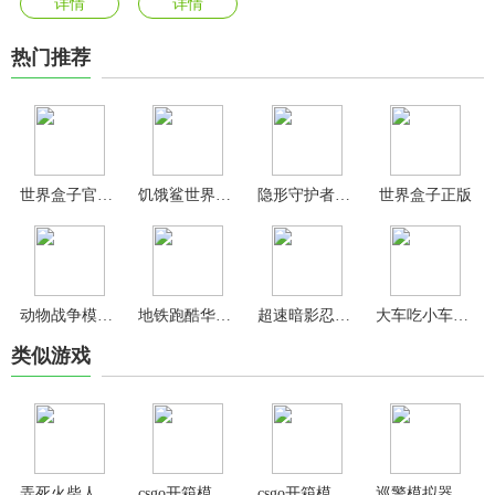
详情
详情
热门推荐
世界盒子官方正版
饥饿鲨世界内置功能菜单版
隐形守护者完整免费版
世界盒子正版
动物战争模拟器最新版
地铁跑酷华为版
超速暗影忍者复仇最新版
大车吃小车3手机版
类似游戏
弄死火柴人官方正版
csgo开箱模拟器手机版
csgo开箱模拟器中文版
巡警模拟器手机版