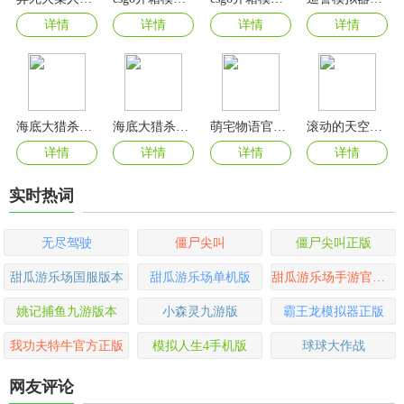
详情
详情
详情
详情
海底大猎杀正版
海底大猎杀手游官方正版
萌宅物语官方版
滚动的天空2024最新版
详情
详情
详情
详情
实时热词
无尽驾驶
僵尸尖叫
僵尸尖叫正版
甜瓜游乐场国服版本
甜瓜游乐场单机版
甜瓜游乐场手游官方版
姚记捕鱼九游版本
小森灵九游版
霸王龙模拟器正版
我功夫特牛官方正版
模拟人生4手机版
球球大作战
网友评论