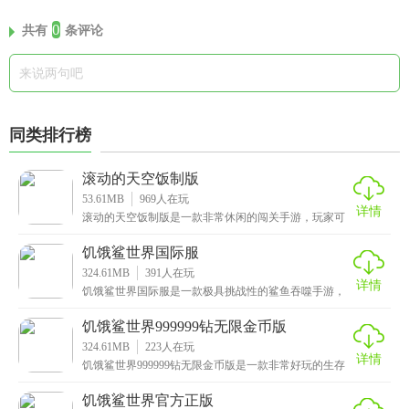
0
共有
条评论
同类排行榜
滚动的天空饭制版
53.61MB
969
人在玩
详情
滚动的天空饭制版是一款非常休闲的闯关手游，玩家可
以根据原作自制的版本来进行游戏，在这款游戏中，玩
家只
饥饿鲨世界国际服
324.61MB
391
人在玩
详情
饥饿鲨世界国际服是一款极具挑战性的鲨鱼吞噬手游，
为玩家带来最真实的海底体验，该游戏采用了真实的深
海环
饥饿鲨世界999999钻无限金币版
324.61MB
223
人在玩
详情
饥饿鲨世界999999钻无限金币版是一款非常好玩的生存
冒险手游，玩家扮演的是一只凶猛的鲨鱼，在这个游
饥饿鲨世界官方正版