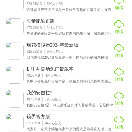
324.61MB
630
人在玩
详情
饥饿鲨世界官方正版是一款非常有趣的吞噬手游，在游
戏中，玩家将操纵各种鲨鱼，包括大白鲨和鲸鲨等，通
过猎
矢量跑酷正版
273.73MB
541
人在玩
详情
矢量跑酷正版是一款好玩有趣的跑酷手游，游戏设定和
画面形式采用了后现代化的风格，讲述了未来人类在科
技的
烟花模拟器2024年最新版
325.83MB
676
人在玩
详情
烟花模拟器2024最新版是一款可以放烟花的游戏模拟
器，为玩家提供了最真实的烟花体验，这里面模拟了烟
花
机甲斗兽场免广告版本
49.53MB
404
人在玩
详情
机甲斗兽场免广告版本是一款精美的科幻风机甲类回合
制战斗手游，游戏不仅拥有精致的画面和愉快的音效，
还提
我的安吉拉2
197.7MB
198
人在玩
详情
我的安吉拉2是一款充满乐趣的休闲养成手游，它是同IP
系列的最新作品，为玩家提供了丰富多样的游戏内容和
镜界官方版
67.33MB
442
人在玩
详情
大家好！今天小编给大家带来的游戏是镜界官方版。这