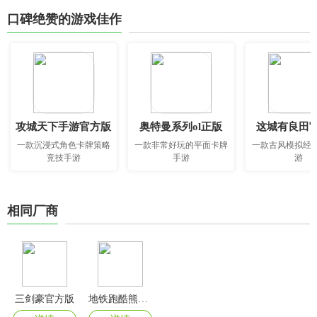
口碑绝赞的游戏佳作
攻城天下手游官方版
奥特曼系列ol正版
这城有良田
一款沉浸式角色卡牌策略
一款非常好玩的平面卡牌
一款古风模拟经
竞技手游
手游
游
相同厂商
三剑豪官方版
地铁跑酷熊二定制版