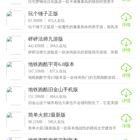
住宅梦物语汉化版是一款卡通像素风的模拟经营类手
游，将经营和养成元素相结合，给玩家带来双重乐趣。
在游戏
玩个锤子正版
65.36MB
455
人在玩
详情
玩个锤子正版是一款魔性的像素风休闲类手游，画风清
新治愈，玩法也很独特，玩家需要通过滑动摇杆来操控
锤子
砰砰法师九游版
442.83MB
394
人在玩
详情
砰砰法师九游版是一款休闲娱乐的冒险闯关游戏，有着
十分可爱清新的画风，搭配轻松悦耳的音效，让人心情
愉悦
地铁跑酷宇哥6.0版本
167.33MB
837
人在玩
详情
地铁跑酷宇哥6.0版本是一款休闲热门的无限跑酷游戏，
采用了卡通的画风，拥有精美无比的画面，炫酷流畅的
地铁跑酷旧金山手机版
151.59MB
404
人在玩
详情
旧金山这个城市相信大家也不会感到陌生了，它是美国
的第五大城市，这里面汇聚了许多的霸主，好了言归正
传，
简单火箭2最新版
98.21MB
590
人在玩
详情
简单火箭2最新版是一款富有挑战性的模拟太空建造手
游，画质高清细腻，由3D引擎精致打造，给玩家呈现了
一