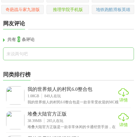
奇葩战斗家九游版
推理学院手机版
地铁跑酷滑板英雄
网友评论
0
共有
条评论
同类排行榜
我的世界烦人的村民6.0整合包
1.08GB
849
人在玩
详情
我的世界烦人的村民6.0整合包是一款非常受欢迎的MC模
组游戏，这里面为玩家带来了全新的玩法内容，以往
堆叠大陆官方正版
38.39MB
285
人在玩
详情
堆叠大陆官方正版是一款非常休闲的卡通经营手游，在
游戏中玩家将扮演村长的身份，你需要发展资金的村
庄，不