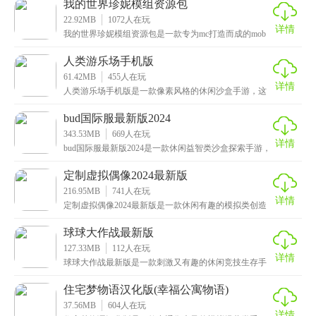
我的世界珍妮模组资源包
22.92MB
1072
人在玩
详情
我的世界珍妮模组资源包是一款专为mc打造而成的mob
模组，玩家可以将这个模式加入到mc游戏之中，这里
人类游乐场手机版
61.42MB
455
人在玩
详情
人类游乐场手机版是一款像素风格的休闲沙盒手游，这
里面提供了许多场景可供你游玩，而且每个场景中的障
碍物
bud国际服最新版2024
343.53MB
669
人在玩
详情
bud国际服最新版2024是一款休闲益智类沙盒探索手游，
这款游戏采用了Q版卡通风格打造而成，在这里玩
定制虚拟偶像2024最新版
216.95MB
741
人在玩
详情
定制虚拟偶像2024最新版是一款休闲有趣的模拟类创造
手游，只需游玩这款游戏，即可轻松的制作不同形象的
球球大作战最新版
127.33MB
112
人在玩
详情
球球大作战最新版是一款刺激又有趣的休闲竞技生存手
游，采用了大逃杀的玩法，不断缩小安全区域，限制小
球的
住宅梦物语汉化版(幸福公寓物语)
37.56MB
604
人在玩
详情