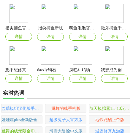
指尖捕鱼官方最新版
指尖捕鱼新版
萌鱼泡泡官方版
微乐捕鱼千炮版旧版本
详情
详情
详情
详情
想不想修真手游
dazzly绚石工坊游戏
疯狂斗鸡场游戏最新版
我想成为创造者手机版
详情
详情
详情
详情
实时热词
盖瑞模组汉化版手机版
跳舞的线手机版
航天模拟器1.5.10汉化版
娃娃屋plus全新版全部解锁版
超级兔子人官方版
地铁跑酷上帝版
跳舞的线无限金币钻石版
滑雪大冒险中文版
逍遥修真九游版