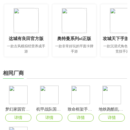
这城有良田官方版
奥特曼系列ol正版
攻城天下手游
一款古风模拟经营养成手
一款非常好玩的平面卡牌
一款沉浸式角色
游
手游
竞技手游
相同厂商
梦幻家园官方正版
机甲战队国际服正版
致命框架手机版
地铁跑酷乱码之城版
详情
详情
详情
详情