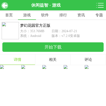
休闲益智 · 游戏
梦幻花园官方正版 v7.2.0安卓版
下载
首页
游戏
软件
排行
资讯
专题
网游分类
软件分类
梦幻花园官方正版
休闲益智
赛车竞速
棋牌桌游
大小：353.76MB
日期：2024-07-21
462款游戏
122款游戏
43款游戏
系统：Android
版本：v7.2.0安卓版
开始下载
角色扮演
动作射击
体育竞技
1642款游戏
351款游戏
69款游戏
详情
相关
评论
经营养成
策略塔防
冒险解谜
257款游戏
596款游戏
177款游戏
音乐游戏
手游辅助
53款游戏
109款游戏