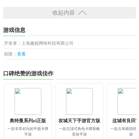
收起内容
游戏信息
开发者：上海趣妮网络科技有限公司
权限：
查看
口碑绝赞的游戏佳作
奥特曼系列ol正版
攻城天下手游官方版
这城有良田
一款非常好玩的平面卡牌
一款沉浸式角色卡牌策略
一款古风模拟经
手游
竞技手游
游