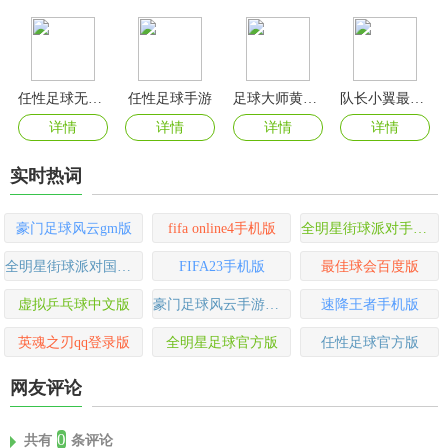
任性足球无限钻石版
任性足球手游
足球大师黄金一代0.1折
队长小翼最强十一人国际版
详情
详情
详情
详情
实时热词
豪门足球风云gm版
fifa online4手机版
全明星街球派对手游官方版
全明星街球派对国际服
FIFA23手机版
最佳球会百度版
虚拟乒乓球中文版
豪门足球风云手游最新版
速降王者手机版
英魂之刃qq登录版
全明星足球官方版
任性足球官方版
网友评论
0
共有
条评论