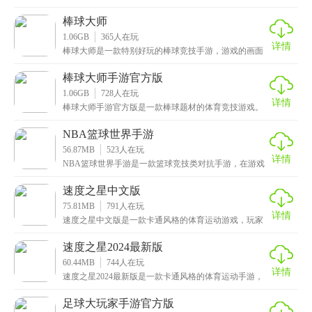
作玩法，有几十位不同能力的球员角色，它们各种有着
独特
棒球大师
1.06GB
365
人在玩
详情
棒球大师是一款特别好玩的棒球竞技手游，游戏的画面
做得特别棒，就像真的一样，它用了高质量的图形和动
画，
棒球大师手游官方版
1.06GB
728
人在玩
详情
棒球大师手游官方版是一款棒球题材的体育竞技游戏。
里面有好多不同的比赛方式，比如联赛啊、和朋友之间
的友
NBA篮球世界手游
56.87MB
523
人在玩
详情
NBA篮球世界手游是一款篮球竞技类对抗手游，在游戏
中玩家将扮演NBA总裁的身份，你需要花费资金来招募
速度之星中文版
75.81MB
791
人在玩
详情
速度之星中文版是一款卡通风格的体育运动游戏，玩家
将在这里面化身为运动员的身份，你需要与各国选手，
在同
速度之星2024最新版
60.44MB
744
人在玩
详情
速度之星2024最新版是一款卡通风格的体育运动手游，
游戏的操作方式也是非常简单，玩家只需使用两只手指
足球大玩家手游官方版