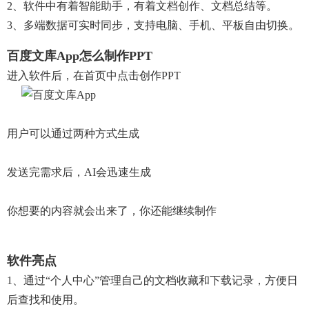
2、软件中有着智能助手，有着文档创作、文档总结等。
3、多端数据可实时同步，支持电脑、手机、平板自由切换。
百度文库app怎么制作PPT
进入软件后，在首页中点击创作PPT
用户可以通过两种方式生成
发送完需求后，AI会迅速生成
你想要的内容就会出来了，你还能继续制作
软件亮点
1、通过“个人中心”管理自己的文档收藏和下载记录，方便日
后查找和使用。