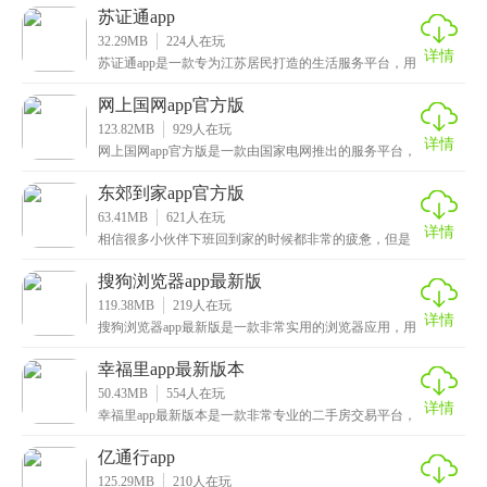
苏证通app
32.29MB
224
人在玩
详情
苏证通app是一款专为江苏居民打造的生活服务平台，用
户可以通过身份证、手机号、刷脸这三种方式进行登录
网上国网app官方版
123.82MB
929
人在玩
详情
网上国网app官方版是一款由国家电网推出的服务平台，
提供了交费、电费账单、更名/过户、用能分析等多种
东郊到家app官方版
63.41MB
621
人在玩
详情
相信很多小伙伴下班回到家的时候都非常的疲惫，但是
想缓解身疲劳，这次小编为大家带来的是东郊到家app官
搜狗浏览器app最新版
119.38MB
219
人在玩
详情
搜狗浏览器app最新版是一款非常实用的浏览器应用，用
户只需输入相关信息，你想要知道的内容都会呈现出来
幸福里app最新版本
50.43MB
554
人在玩
详情
幸福里app最新版本是一款非常专业的二手房交易平台，
这里面汇聚了全球各地的优质房源，用户可以在软件内
亿通行app
125.29MB
210
人在玩