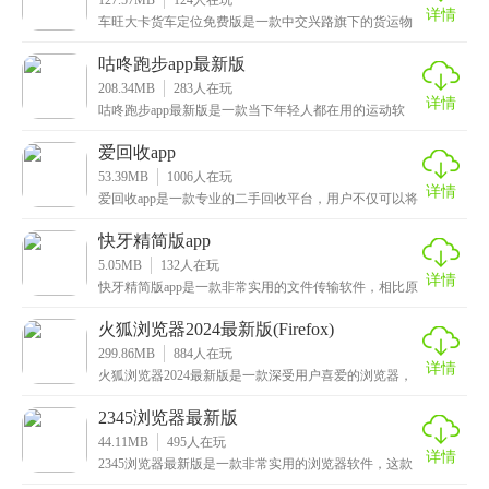
127.57MB
124
人在玩
详情
车旺大卡货车定位免费版是一款中交兴路旗下的货运物
流平台，为广大小微企业和车主提供了货车的定位和管
理服
咕咚跑步app最新版
208.34MB
283
人在玩
详情
咕咚跑步app最新版是一款当下年轻人都在用的运动软
件，这里面为大家提供了众多运动模式，跑步、骑行、
滑
爱回收app
53.39MB
1006
人在玩
详情
爱回收app是一款专业的二手回收平台，用户不仅可以将
自己限制的物品进行回收，还能购买各种二手商品，数
快牙精简版app
5.05MB
132
人在玩
详情
快牙精简版app是一款非常实用的文件传输软件，相比原
版非常的精简，虽说内存非常小巧，但是功能丝毫不减
火狐浏览器2024最新版(Firefox)
299.86MB
884
人在玩
详情
火狐浏览器2024最新版是一款深受用户喜爱的浏览器，
也是全球最受欢迎的应用之一，有着安全、快速、智能
2345浏览器最新版
44.11MB
495
人在玩
详情
2345浏览器最新版是一款非常实用的浏览器软件，这款
应用的界面非常简洁，首页中每天都会实时更新热点新