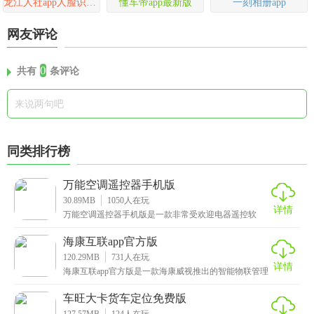
龙江人社app人脸识别认证
懂车帝app最新版
一刻相册app
网友评论
0
共有
条评论
同类排行榜
万能空调遥控器手机版
30.89MB
1050
人在玩
详情
万能空调遥控器手机版是一款非常受欢迎电器遥控软
件，用户可以通过这款应用进行只能遥控，不单单支持
空调设
海康互联app官方版
120.29MB
731
人在玩
详情
海康互联app官方版是一款海康威视推出的智能物联管理
平台，这款软件可连接的设备非常多，广播、对讲、考
车旺大卡货车定位免费版