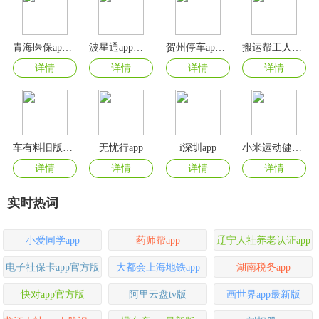
青海医保app官方版
波星通app最新版本
贺州停车app最新版
搬运帮工人接单app
详情
详情
详情
详情
车有料旧版本app
无忧行app
i深圳app
小米运动健康app
详情
详情
详情
详情
实时热词
小爱同学app
药师帮app
辽宁人社养老认证app
电子社保卡app官方版
大都会上海地铁app
湖南税务app
快对app官方版
阿里云盘tv版
画世界app最新版