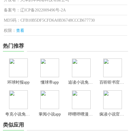
备案号：辽ICP备2022009496号-2A
MD5码：CFB10B5DF5CFD6A0B36748CCCB677730
权限：
查看
热门推荐
环球时报app
懂球帝app
追读小说免费版
百听听书官方版
夸克小说免费阅读app
掌阅小说app
哔哩哔哩漫画app官方版
疯读小说官方正版
类似应用