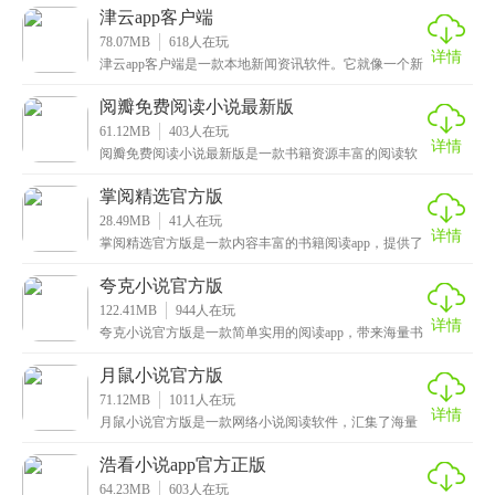
津云app客户端
78.07MB
618
人在玩
详情
津云app客户端是一款本地新闻资讯软件。它就像一个新
闻的大宝库，汇集了来自报纸、电视、广播、网站等各
阅瓣免费阅读小说最新版
61.12MB
403
人在玩
详情
阅瓣免费阅读小说最新版是一款书籍资源丰富的阅读软
件，拥有丰富的书城资源给你带来海量小说可以自由阅
读，
掌阅精选官方版
28.49MB
41
人在玩
详情
掌阅精选官方版是一款内容丰富的书籍阅读app，提供了
海量正版小说资源以及种类繁多的小说类型，为观众提
夸克小说官方版
122.41MB
944
人在玩
详情
夸克小说官方版是一款简单实用的阅读app，带来海量书
籍资源让大家尽情观看，通过智能化数据分析，可以为
月鼠小说官方版
71.12MB
1011
人在玩
详情
月鼠小说官方版是一款网络小说阅读软件，汇集了海量
原创小说资源，涵盖玄幻、都市、武侠、科幻、历史、
游戏
浩看小说app官方正版
64.23MB
603
人在玩