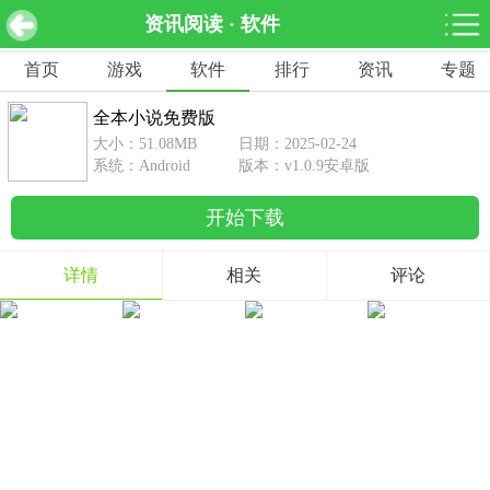
资讯阅读 · 软件
全本小说免费版 v1.0.9安卓版
下载
首页
游戏
软件
排行
资讯
专题
网游分类
软件分类
全本小说免费版
休闲益智
赛车竞速
棋牌桌游
大小：51.08MB
日期：2025-02-24
462款游戏
122款游戏
43款游戏
系统：Android
版本：v1.0.9安卓版
开始下载
角色扮演
动作射击
体育竞技
1642款游戏
351款游戏
69款游戏
详情
相关
评论
经营养成
策略塔防
冒险解谜
257款游戏
596款游戏
177款游戏
音乐游戏
手游辅助
53款游戏
109款游戏