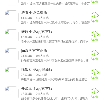
详情
浩看小说app官方正版是一款免费小说阅读平台，十多万
部小说书籍任意选择，海量风格题材作品一应俱全，满
浩看小说免费版
64.23MB
512
人在玩
详情
浩看小说免费版是一款优质小说阅读app，专为小说爱好
者提供最新、最热门的小说资源，不仅拥有简洁的界面
盛读小说app官方版
87.66MB
212
人在玩
详情
看小说一直以来都是大家喜闻乐见的娱乐方式，而本次
为大家带来的这款盛读小说app官方版，这是一款最新推
jm漫画官方正版
38.39MB
104
人在玩
详情
jm漫画官方正版是一款非常受欢迎的漫画阅读平台，这
里面汇聚了众多有趣好看的漫画，类型也是非常丰富，
都
稀饭动漫app最新版
77.97MB
96
人在玩
详情
稀饭动漫app最新版是一款深受用户喜欢的看番追漫软
件，以其优秀的正版动漫资源和丰富的功能设计被无数
用
开源阅读app官方版
17.96MB
944
人在玩
详情
如今有很多小伙伴都会找几本小说来打发时间，那这时
候就需要一款非常专业好用的小说阅读神器了，小编这