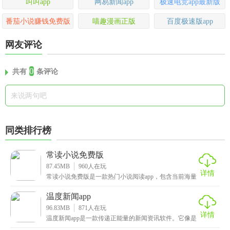
叫叫app
网易新闻app
极速电竞app最新版
番茄小说赚钱免费版
喵趣漫画正版
百度极速版app
网友评论
0
共有
条评论
同类排行榜
常读小说免费版
87.45MB
960
人在玩
详情
常读小说免费版是一款热门小说阅读app，包含当前海量
热门的书籍资源，登录应用即可看见琳琅满目的小说内
温度新闻app
96.83MB
871
人在玩
详情
温度新闻app是一款传递正能量的新闻资讯软件。它像是
位会讲故事的邻居，把冷冰冰的新闻变得有滋有味，a