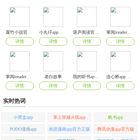
腐竹小说官方版
小丸仔app官方版
湛庐阅读官方版
掌阅ireader阅读器app
详情
详情
详情
详情
掌阅ireader官方版
老白故事
我的听书app安卓最新版
连心桥app官方版
详情
详情
详情
详情
实时热词
小黑盒app
掌上穿越火线app
帆书app
PODO漫画app
画涯漫画app官方正版
腾讯动漫app官方版