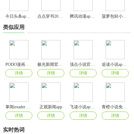
今日头条app官方版
点点穿书2024最新版本
腾讯动漫app官方版
菠萝包轻小说app
类似应用
PODO漫画免费版
极光新闻官方版
顶点小说官方版
追读小说app官方版
详情
详情
详情
详情
掌阅ireader阅读器app
正观新闻app
飞读小说app最新版
青橙小说免费阅读app
详情
详情
详情
详情
实时热词