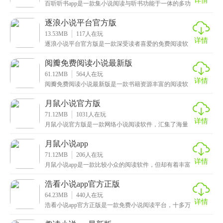
详情
百听听书app是一款集小说阅读与听书功能于一体的多功
能应用，汇聚了海量优质内容，涵盖小说、散文、历史
逐浪小说平台官方版
13.53MB
117
人在玩
详情
逐浪小说平台官方版是一款深受读者喜爱的免费阅读软
件，致力于为用户提供优质的小说内容和极致的阅读体
验。
阅瓣免费阅读小说最新版
61.12MB
564
人在玩
详情
阅瓣免费阅读小说最新版是一款书籍资源丰富的阅读软
件，拥有丰富的书城资源给你带来海量小说可以自由阅
读，
月鼠小说官方版
71.12MB
1031
人在玩
详情
月鼠小说官方版是一款网络小说阅读软件，汇集了海量
原创小说资源，涵盖玄幻、都市、武侠、科幻、历史、
游戏
月鼠小说app
71.12MB
206
人在玩
详情
月鼠小说app是一款比较小众的阅读软件，但却有着丰富
的小说资源，致力于为用户提供丰富多样的阅读体验。
浩看小说app官方正版
64.23MB
440
人在玩
详情
浩看小说app官方正版是一款免费小说阅读平台，十多万
部小说书籍任意选择，海量风格题材作品一应俱全，满