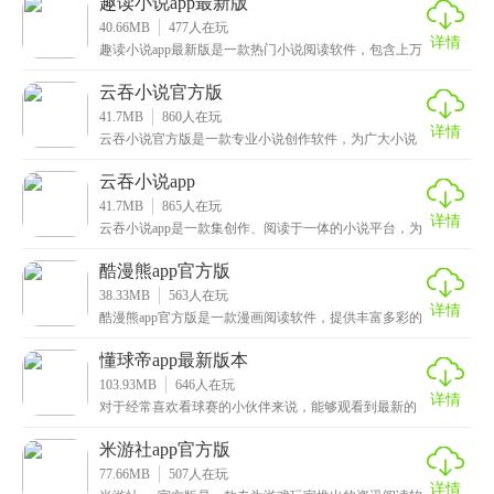
趣读小说app最新版
40.66MB
477
人在玩
详情
趣读小说app最新版是一款热门小说阅读软件，包含上万
部精品小说资源，诸多全网热门的小说内容应有尽有，
云吞小说官方版
41.7MB
860
人在玩
详情
云吞小说官方版是一款专业小说创作软件，为广大小说
爱好者提供智能化的创作环境，可自定义命名小说、标
题、
云吞小说app
41.7MB
865
人在玩
详情
云吞小说app是一款集创作、阅读于一体的小说平台，为
广大小说爱好者带来极其全的功能帮助，大家既能够在
酷漫熊app官方版
38.33MB
563
人在玩
详情
酷漫熊app官方版是一款漫画阅读软件，提供丰富多彩的
漫画作品可观看，在首页界面就会呈现多元化的作品内
懂球帝app最新版本
103.93MB
646
人在玩
详情
对于经常喜欢看球赛的小伙伴来说，能够观看到最新的
足球赛事新闻资讯是他们梦寐以求的心愿，那么不妨来
看看
米游社app官方版
77.66MB
507
人在玩
详情