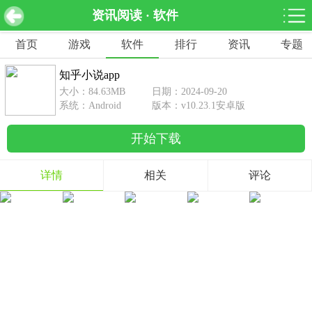
资讯阅读 · 软件
知乎小说app v10.23.1安卓版
下载
首页
游戏
软件
排行
资讯
专题
网游分类
软件分类
知乎小说app
休闲益智
赛车竞速
棋牌桌游
大小：84.63MB
日期：2024-09-20
462款游戏
122款游戏
43款游戏
系统：Android
版本：v10.23.1安卓版
开始下载
角色扮演
动作射击
体育竞技
1642款游戏
351款游戏
69款游戏
详情
相关
评论
经营养成
策略塔防
冒险解谜
257款游戏
596款游戏
177款游戏
音乐游戏
手游辅助
53款游戏
109款游戏