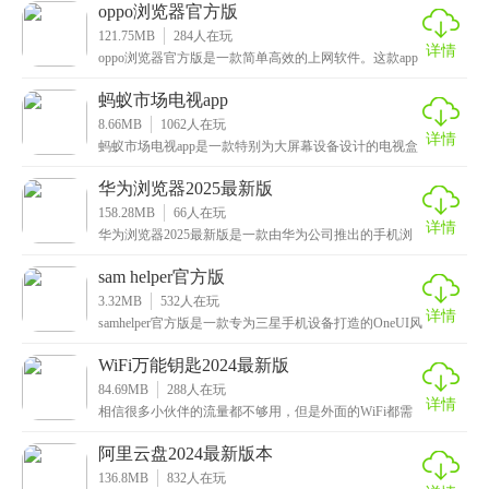
oppo浏览器官方版
121.75MB
284
人在玩
详情
oppo浏览器官方版是一款简单高效的上网软件。这款app
内置的搜索引擎特别强大，只要输入关键字，就能
蚂蚁市场电视app
8.66MB
1062
人在玩
详情
蚂蚁市场电视app是一款特别为大屏幕设备设计的电视盒
子软件。你可以在这里找到海量的应用和游戏，不管你
华为浏览器2025最新版
158.28MB
66
人在玩
详情
华为浏览器2025最新版是一款由华为公司推出的手机浏
览器，这里面不仅为大家提供了全网搜索服务，还内置
sam helper官方版
3.32MB
532
人在玩
详情
samhelper官方版是一款专为三星手机设备打造的OneUI风
格工具箱软件，其中文名又为三星工具箱
WiFi万能钥匙2024最新版
84.69MB
288
人在玩
详情
相信很多小伙伴的流量都不够用，但是外面的WiFi都需
要密码，压根就连不了，那么大家可以试试WiFi万
阿里云盘2024最新版本
136.8MB
832
人在玩