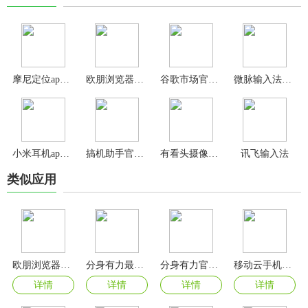
摩尼定位app安卓版
欧朋浏览器app官方版
谷歌市场官方版
微脉输入法app
小米耳机app官方正版
搞机助手官方版
有看头摄像头app
讯飞输入法
类似应用
欧朋浏览器安卓版
分身有力最新版
分身有力官方正版
移动云手机app官方版
详情
详情
详情
详情