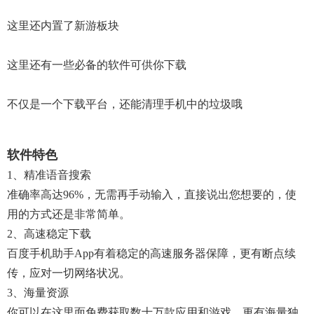
这里还内置了新游板块
这里还有一些必备的软件可供你下载
不仅是一个下载平台，还能清理手机中的垃圾哦
软件特色
1、精准语音搜索
准确率高达96%，无需再手动输入，直接说出您想要的，使
用的方式还是非常简单。
2、高速稳定下载
百度手机助手app有着稳定的高速服务器保障，更有断点续
传，应对一切网络状况。
3、海量资源
你可以在这里面免费获取数十万款应用和游戏，更有海量独