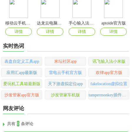
移动云手机app
达龙云电脑官方正版
手心输入法免费版
aptoide官方版
详情
详情
详情
详情
实时热词
表盘自定义工具app
米坛社区app
讯飞输入法小米版
应用汇app最新版
雷电云手机官方版
欢律app官方版
爱玩机工具箱最新版
天下游虚拟定位app
fakelocation虚拟位置
沙发管家app官方版
沙发管家车机版
tampermonkey插件手机版
网友评论
0
共有
条评论