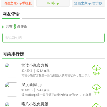
动漫之家app手机版
叫叫app
漫画之家app官方版
网友评论
0
共有
条评论
同类排行榜
常读小说官方版
87.45MB
924
人在玩
详情
常读小说官方版是一款功能强大的阅读软件，致力于为
用户提供优质的小说内容和极致的阅读体验。平台上汇
聚了
温度新闻app
96.83MB
274
人在玩
详情
温度新闻app是一款传递正能量的新闻资讯软件。它像是
位会讲故事的邻居，把冷冰冰的新闻变得有滋有味，a
喵爪小说免费版