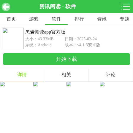
资讯阅读 · 软件
黑岩阅读app官方版 v4.1.3安卓版
下载
首页
游戏
软件
排行
资讯
专题
网游分类
软件分类
黑岩阅读app官方版
休闲益智
赛车竞速
棋牌桌游
大小：43.33MB
日期：2025-02-24
462款游戏
122款游戏
43款游戏
系统：Android
版本：v4.1.3安卓版
开始下载
角色扮演
动作射击
体育竞技
1642款游戏
351款游戏
69款游戏
详情
相关
评论
经营养成
策略塔防
冒险解谜
257款游戏
596款游戏
177款游戏
音乐游戏
手游辅助
53款游戏
109款游戏