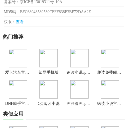
备案号：京ICP备13019311号-10A
MD5码：BFC68948589539CFFF838F3BF72DAA2E
权限：
查看
热门推荐
爱卡汽车官方版
知网手机版
追读小说app官方版
趣读免费阅读小说app
DNF助手官方版
QQ阅读小说
画涯漫画app官方正版
疯读小说官方正版
类似应用