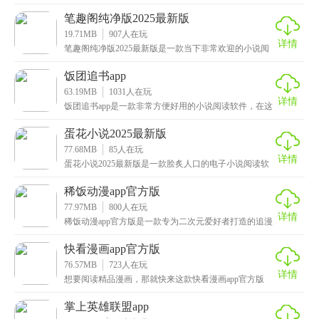
爱好者提供智能化的创作环境，可自定义命名小说、标
题、
笔趣阁纯净版2025最新版
19.71MB
907
人在玩
详情
笔趣阁纯净版2025最新版是一款当下非常欢迎的小说阅
读软件，也是同名小说的纯净版本，这款软件不仅内存
饭团追书app
63.19MB
1031
人在玩
详情
饭团追书app是一款非常方便好用的小说阅读软件，在这
里你可以自由搜索到自己喜欢的任何小说书籍，覆盖的
蛋花小说2025最新版
77.68MB
85
人在玩
详情
蛋花小说2025最新版是一款脍炙人口的电子小说阅读软
件，能够为用户带来免费且优质的看小说体验，而且还
稀饭动漫app官方版
77.97MB
800
人在玩
详情
稀饭动漫app官方版是一款专为二次元爱好者打造的追漫
神器，在这里拥有着海量的动漫视频资源，包含有各大
快看漫画app官方版
76.57MB
723
人在玩
详情
想要阅读精品漫画，那就快来这款快看漫画app官方版
吧，作为由快看世界（北京）科技有限公司针对移动端
用
掌上英雄联盟app