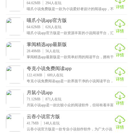
64.62MB
294
人在玩
详情
喵爪小说免费版是一款为小说爱好者设计的阅读app，不
仅拥有海量书库资源，还新增了更多实用功能。例如智
喵爪小说app官方版
64.62MB
626
人在玩
详情
喵爪小说app官方版是一款资源丰富的小说阅读平台，汇
聚了海量优质小说资源，涵盖玄幻、言情、都市、悬疑
掌阅精选app最新版
28.49MB
56
人在玩
详情
掌阅精选app最新版是一款简单好用的阅读平台，拥有干
净整洁的界面设计，打开主界面会呈现多部热门小说书
夸克小说免费阅读app
122.41MB
689
人在玩
详情
夸克小说免费阅读app是一款界面干净的小说阅读平台，
拥有玄幻、都市、言情、悬疑等全网热门小说，包括冷
月鼠小说app
71.12MB
871
人在玩
详情
月鼠小说app是一款比较小众的阅读软件，但却有着丰富
的小说资源，致力于为用户提供丰富多样的阅读体验。
云吞小说官方版
41.7MB
148
人在玩
详情
云吞小说官方版是一款专业小说创作软件，为广大小说