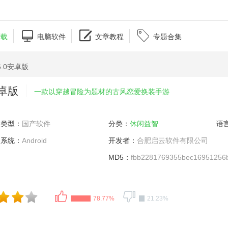



下载
电脑软件
文章教程
专题合集
6.0安卓版
安卓版
一款以穿越冒险为题材的古风恋爱换装手游
类型：
国产软件
分类：
休闲益智
语
系统：
Android
开发者：
合肥启云软件有限公司
MD5：
fbb2281769355bec16951256
78.77%
21.23%