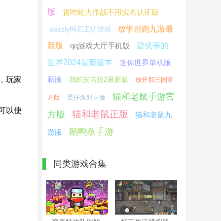
版
贪吃蛇大作战不用实名认证版
放学别跑九游最
dazzly绚石工坊游戏
新版
qq游戏大厅手机版
碧优蒂的
世界2024最新版本
迷你世界单机版
新版
，玩家
我的安吉拉2最新版
放开那三国官
猫和老鼠手游官
方版
蛋仔派对正版
可以使
猫和老鼠正版
方版
猫和老鼠九
鹅鸭杀手游
游版
同类游戏合集