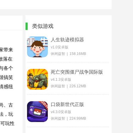
类似游戏
人生轨迹模拟器
v1.0安卓版
家带来
休闲益智 | 158.16MB
散落在
与各个
死亡突围僵尸战争国际版
谐搞笑
v4.1.3安卓版
情感纽
休闲益智 | 226.12MB
口袋新世代正版
尚、古
v4.3.0安卓版
法，玩
休闲益智 | 224.99MB
，可玩性