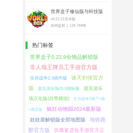
世界盒子修仙版与科技版
mod版
v0.22.21安卓版
休闲益智 | 126.76MB
热门标签
世界盒子0.22.9全物品解锁版
非人哉王牌员工手游官方版
诛天剑侠官方
生存战争2.3插件版
版
甜瓜游乐
甜瓜游乐场25.0国际版
场汉化版(自带模组)
生存战争2僵尸+枪
疯狂动物园2024最新版
+商店版
地铁跑
娃娃屋解锁版全部地图版
酷官方版
饥饿鲨进化手游官方正