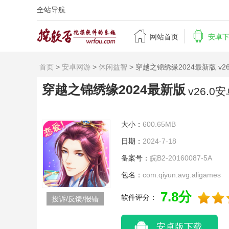
全站导航


网站首页
安卓
首页
>
安卓网游
>
休闲益智
> 穿越之锦绣缘2024最新版 v2
穿越之锦绣缘2024最新版
v26.0
大小：
600.65MB
日期：
2024-7-18
备案号：
皖B2-20160087-5A
包名：
com.qiyun.avg.aligames
7.8分
软件评分：
投诉/反馈/报错
安卓版下载