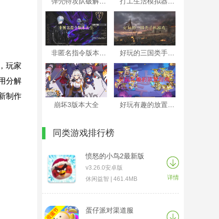
弹壳特攻队破解版本大全
打工生活模拟器破解版本大全
非匿名指令版本大全
好玩的三国类手机游戏
，玩家
用分解
新制作
崩坏3版本大全
好玩有趣的放置游戏
同类游戏排行榜
愤怒的小鸟2最新版
v3.26.0安卓版
详情
休闲益智 | 461.4MB
蛋仔派对渠道服