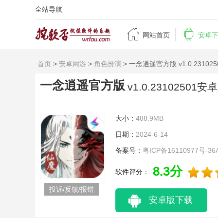
全站导航


网站首页
安卓
首页
>
安卓网游
>
角色扮演
> 一念逍遥官方版 v1.0.23102
一念逍遥官方版
v1.0.23102501安
大小：
488.9MB
日期：
2024-6-14
备案号：
粤ICP备16110977号-36
8.3分
软件评分：
投诉/反馈/报错
安卓版下载