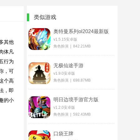
类似游戏
奥特曼系列ol2024最新版
v1.5.15安卓版
多其他
角色扮演 | 842.21MB
肉体凡
五行为
无极仙途手游
你，可
v1.9.0安卓版
这个高
角色扮演 | 698.87MB
法，即
明日边境手游官方版
趣的小
v1.2.0安卓版
角色扮演 | 592.43MB
口袋王牌