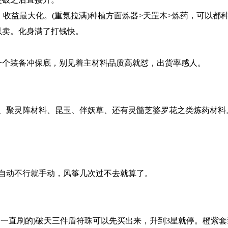
，收益最大化。(重氪拉满)种植方面炼器>天罡木>炼药，可以都
以卖。化身满了打钱快。
。
一个装备冲保底，别见着主材料品质高就怼，出货率感人。
、聚灵阵材料、昆玉、伴妖草、还有灵髓芝婆罗花之类炼药材料
自动不行就手动，风筝几次过不去就算了。
一直刷的)破天三件盾符珠可以先买出来，升到3星就停。橙紫套