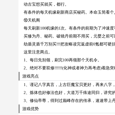
动古宝想买就买，都行。
有条件的每天机缘刷新商店买秘药。本命玉简看个
⑩天机阁
每天刷新100机缘的1次。有条件的前期为了冲速
买修为丹、秘药。破镜丹前期不用买，元婴之前可
劫盾灵盾千万别买!!!把攻略读完返虚前0氪都可硬
这里注意两点。
1、每日先别领，刷完100再领那个天机令。
2、绝对不要双修!!!!!!(化神或者神力再考虑)
游戏亮点
1、谨记八字真言，上古巨魔宝贝更好，再来八字
2、炼体也好修法也好，大道万千殊途同归，讲究
3、修仙帝尊，得到过巅峰存在的传承，速速带上
游戏优势