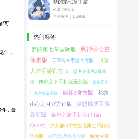
梦的第七章手游
v1.0.7安卓版
角色扮演 | 1.56GB
都可
热门标签
黑神话悟空
梦的第七章国际服
见仁，
像素版
西普
天羽传奇手游官方版
大陆手游官方版
忍者必须死3最新
传说之下手机版最新版
版
逃跑吧少
崩坏3官方版
花亦
年九游版最新版
梦想桃源手游
山心之月官方正版
属性，最
最新版
泰坦之旅手机版(Titan
Quest)
少女都市中文版无限金币解锁
地图版
像素火影
极无双2手游官方版