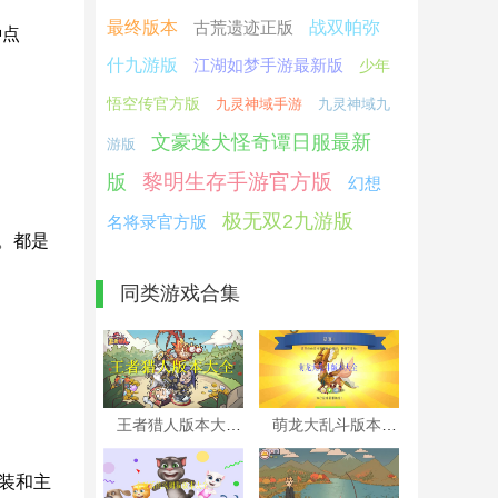
最终版本
古荒遗迹正版
战双帕弥
种点
什九游版
江湖如梦手游最新版
少年
悟空传官方版
九灵神域手游
九灵神域九
文豪迷犬怪奇谭日服最新
游版
黎明生存手游官方版
版
幻想
极无双2九游版
名将录官方版
。都是
同类游戏合集
王者猎人版本大全
萌龙大乱斗版本大全
装和主