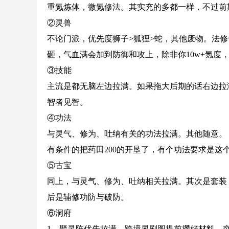
重氪炼体，微氪修法。其实充的多都一样，不过前
②灵兽
不论门派，优先度狮子>狐狸>蛇，其他废物。法
砸，气血满会加到防御和攻上，除非你10w+氪度
③技能
主流是都无脑左边拉满。如果拖大后期的话右边拉
智者见智。
④功法
与灵气、修为、吐纳有关的功法拉满。其他随意。
有条件的把药田200的开垦了，有个功法要求是这
⑤古宝
同上，与灵气、修为、吐纳相关拉满。其次是套装
后是辅修功防与破防。
⑥洞府
1、聚灵阵优先拉满。跨境界刷图提前攒好材料，