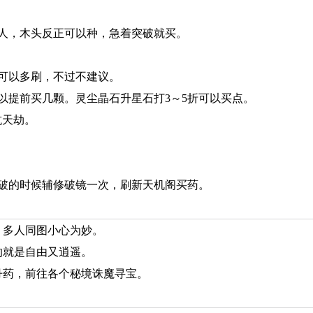
人，木头反正可以种，急着突破就买。
度可以多刷，不过不建议。
以提前买几颗。灵尘晶石升星石打3～5折可以买点。
抗天劫。
着急突破的时候辅修破镜一次，刷新天机阁买药。
，多人同图小心为妙。
的就是自由又逍遥。
丹药，前往各个秘境诛魔寻宝。