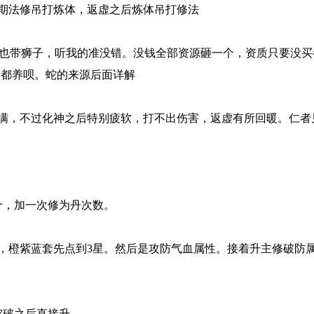
期法修吊打炼体，返虚之后炼体吊打修法
修也带狮子，听我的准没错。没钱全部资源砸一个，资质只要没买
，都养呗。蛇的来源后面详解
满，不过化神之后特别疲软，打不出伤害，返虚有所回暖。仁者
个，加一次修为丹次数。
，橙紫蓝套先点到3星。然后是攻防气血属性。接着升主修破防
突破之后直接升。