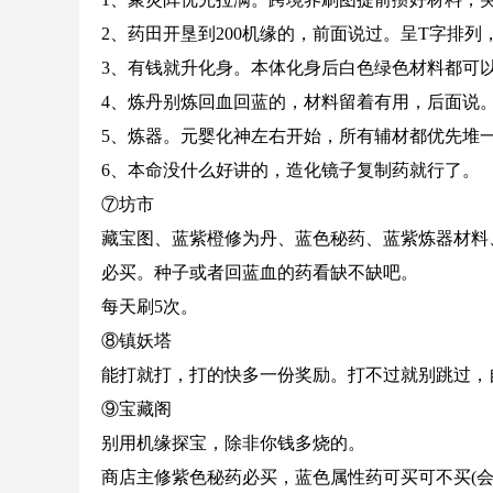
2、药田开垦到200机缘的，前面说过。呈T字排列
3、有钱就升化身。本体化身后白色绿色材料都可
4、炼丹别炼回血回蓝的，材料留着有用，后面说
5、炼器。元婴化神左右开始，所有辅材都优先堆
6、本命没什么好讲的，造化镜子复制药就行了。
⑦坊市
藏宝图、蓝紫橙修为丹、蓝色秘药、蓝紫炼器材料
必买。种子或者回蓝血的药看缺不缺吧。
每天刷5次。
⑧镇妖塔
能打就打，打的快多一份奖励。打不过就别跳过，
⑨宝藏阁
别用机缘探宝，除非你钱多烧的。
商店主修紫色秘药必买，蓝色属性药可买可不买(会