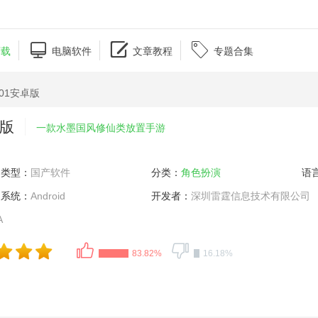



下载
电脑软件
文章教程
专题合集
501安卓版
卓版
一款水墨国风修仙类放置手游
类型：
国产软件
分类：
角色扮演
语
系统：
Android
开发者：
深圳雷霆信息技术有限公司
A
83.82%
16.18%