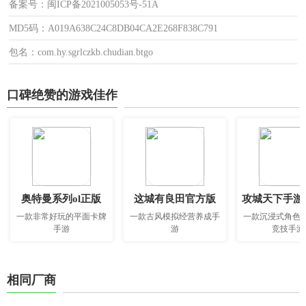
备案号：闽ICP备2021005053号-51A
MD5码：A019A638C24C8DB04CA2E268F838C791
包名：com.hy.sgrlczkb.chudian.btgo
口碑绝赞的游戏佳作
奥特曼系列ol正版
这城有良田官方版
攻城天下手游
一款非常好玩的平面卡牌
一款古风模拟经营养成手
一款沉浸式角色
手游
游
竞技手游
相同厂商