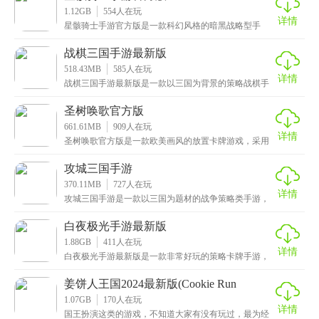
1.12GB
554
人在玩
详情
星骸骑士手游官方版是一款科幻风格的暗黑战略型手
游，融合了机甲、克苏鲁等各种元素，深度还原了动漫
中的场
战棋三国手游最新版
518.43MB
585
人在玩
详情
战棋三国手游最新版是一款以三国为背景的策略战棋手
游，以魏蜀吴三国的明争暗斗为主线，玩家将化身为其
中一
圣树唤歌官方版
661.61MB
909
人在玩
详情
圣树唤歌官方版是一款欧美画风的放置卡牌游戏，采用
了西方绘本样式的画风，Q萌可爱，还拥有高清细腻的画
质
攻城三国手游
370.11MB
727
人在玩
详情
攻城三国手游是一款以三国为题材的战争策略类手游，
采用了精美细腻的画面，华丽逼真的战斗特效以及振奋
人心
白夜极光手游最新版
1.88GB
411
人在玩
详情
白夜极光手游最新版是一款非常好玩的策略卡牌手游，
以二次元风格打造，游戏中所有的人物都有着非常精美
的立
姜饼人王国2024最新版(Cookie Run
Kingdom)
1.07GB
170
人在玩
详情
国王扮演这类的游戏，不知道大家有没有玩过，最为经