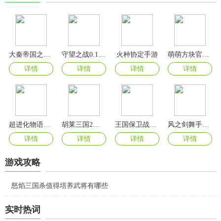
大秦帝国之帝国烽烟手游官方版
守望之战0.1折版
火种协定手游
萌萌方块官方正版
详情
详情
详情
详情
超进化物语2手游
胡莱三国2手游官方版
王国保卫战5全英雄无限钻石版
风之剑舞手游官方版
详情
详情
详情
详情
游戏攻略
怒焰三国杀值得培养武将有哪些
实时热词