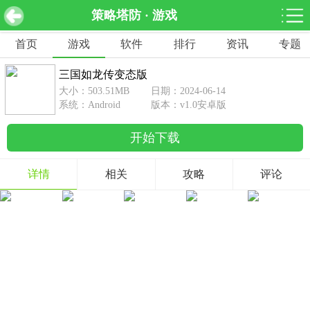
策略塔防 · 游戏
三国如龙传变态版 v1.0安卓版
下载
首页
游戏
软件
排行
资讯
专题
网游分类
软件分类
三国如龙传变态版
休闲益智
赛车竞速
棋牌桌游
大小：503.51MB
日期：2024-06-14
462款游戏
122款游戏
43款游戏
系统：Android
版本：v1.0安卓版
开始下载
角色扮演
动作射击
体育竞技
1642款游戏
351款游戏
69款游戏
详情
相关
攻略
评论
经营养成
策略塔防
冒险解谜
257款游戏
596款游戏
177款游戏
音乐游戏
手游辅助
53款游戏
109款游戏