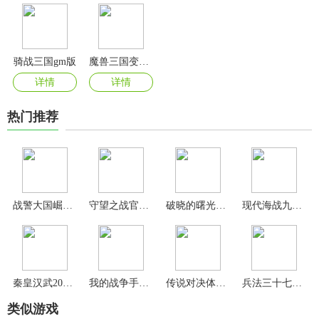
骑战三国gm版
魔兽三国变态版
详情
详情
热门推荐
战警大国崛起折扣充值平台版
守望之战官方版
破晓的曙光手游官方版
现代海战九游版
秦皇汉武2024最新版本
我的战争手游最新版
传说对决体验服
兵法三十七计满v版
类似游戏