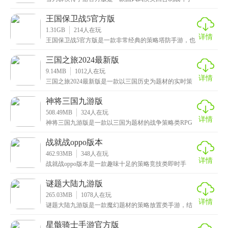
游，这款游戏以水墨绘画风创作而成，这里每个角色的
建模
王国保卫战5官方版
1.31GB
214
人在玩
详情
王国保卫战5官方版是一款非常经典的策略塔防手游，也
是保卫战的第五部作品，延续了前作的经典玩法，以及
精
三国之旅2024最新版
9.14MB
1012
人在玩
详情
三国之旅2024最新版是一款以三国历史为题材的实时策
略对战手游，在这里，玩家将扮演一方诸侯，麾下有着
神将三国九游版
508.49MB
324
人在玩
详情
神将三国九游版是一款以三国为题材的战争策略类RPG
手游，拥有高清细腻的画质，恢弘壮丽的场景，配以唯
美
战就战oppo版本
462.93MB
348
人在玩
详情
战就战oppo版本是一款趣味十足的策略竞技类即时手
游，采用3D乐高的设计风格，打造了海量特色的角色形
谜题大陆九游版
265.03MB
1078
人在玩
详情
谜题大陆九游版是一款魔幻题材的策略放置类手游，结
合了三消和卡牌的战斗元素，拥有绿、红、蓝、紫、橙
五种
星骸骑士手游官方版