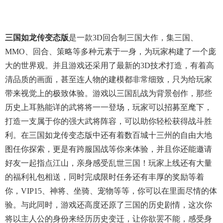
三国如龙传变态版
是一款3D回合制三国大作，集三国、
MMO、回合、策略等多种元素于一身，为玩家构建了一个庞
大的世界观。并且游戏还采用了最新的3D技术打造，有着高
清品质的画面，甚至连人物的建模都非常细致，只为给玩家
带来视觉上的极致体验。游戏以三国乱战为背景创作，那些
历史上耳熟能详的武将将一一登场，玩家可以招募至麾下，
打造一支属于你的强大武将阵容，可以助你轻松获得战斗胜
利。在三国如龙传变态版中还有着数百城十三州的自由大地
图任你探索，更是有跨服国战等你来体验，并且你还能邀请
好友一起指点江山，亲身感受乱世三国！玩家上线还有大量
的福利礼包相送，同时完成限时任务还有丰厚的奖励等着
你，VIP15、神将、坐骑、宠物等等，你可以在里面尽情的体
验。与此同时，游戏还高度还原了三国的历史剧情，这次你
将以主人公的身份来经历历史变迁，让你欲罢不能，感受身