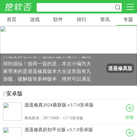
首页
游戏
软件
排行
资讯
专题
网游分类
软件分类
逍遥修真是一款非常有趣的仙侠手游，以
休闲益智
赛车竞速
棋牌桌游
神话传说为题材打造，这款游戏不同于武
462款游戏
122款游戏
43款游戏
侠江湖这类，没有江湖的刀光剑影，玩家
只需要静心打坐，慢慢的提升修为，最后
角色扮演
动作射击
体育竞技
得到成仙！值得一提的是，本次小编为大
1642款游戏
351款游戏
69款游戏
逍遥修真版
家带来的是逍遥修真版本大全这里面有九
本大全
游版、破解版等多种版本，绝对可以满足
经营养成
策略塔防
冒险解谜
所有玩家需求！
257款游戏
596款游戏
177款游戏
安卓版
逍遥修真2024最新版 v3.7.0安卓版
音乐游戏
手游辅助
53款游戏
109款游戏
详情
角色扮演
287.55MB
v3.7.0安卓版
逍遥修真折扣平台版 v3.7.0安卓版