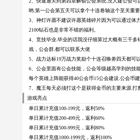
2、快速通关到第四章解锁公会系统.没人建公会可
哟.第一公会第五天可以拿个十连卷轴这个至关重
3、神灯许愿不建议许愿英雄碎片因为可以通过体
2100钻石也是非常不错的福利。
4、竞技毕业.毕业的话我没仔细算过大概有三千多
戏，公会群.都可以联系大佬
5、战力达标19万战力奖励个十连召唤劵四天都可
6、公会里面有公会技能，公会等级越高学到的技
每个英雄上阵能获得40公会币15公会建设.公会
7、魔王每天必须打这个是获得金币的主要来源.
游戏亮点
单日累计充值100-199元，返利50%
单日累计充值200-499元，返利60%
单日累计充值500-999元，返利80%
单日累计充值1000-1999元，返利100%