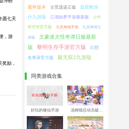
会冲榜
最终版本
古荒遗迹正版
战双帕弥
什九游版
江湖如梦手游最新版
少年
许愿七天
悟空传官方版
九灵神域手游
九灵神域九
便，游
文豪迷犬怪奇谭日服最新
游版
黎明生存手游官方版
版
幻想
极无双2九游版
名将录官方版
关奖励，
同类游戏合集
好玩的修仙手游
汤姆猫总动员破解版本大全