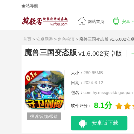
全站导航


网站首页
安卓
首页
>
安卓网游
>
角色扮演
> 魔兽三国变态版 v1.6.002安
魔兽三国变态版
v1.6.002安卓版
大小：
280.95MB
日期：
2024-6-12
包名：
com.hy.mssgezkb.guopan
8.1分
软件评分：
投诉/反馈/报错
安卓版下载