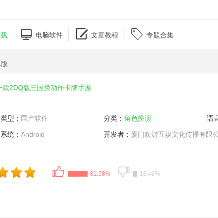



下载
电脑软件
文章教程
专题合集
卓版
一款2DQ版三国类动作卡牌手游
类型：
国产软件
分类：
角色扮演
语
系统：
Android
开发者：
厦门欢游互娱文化传播有限
81.58%
18.42%