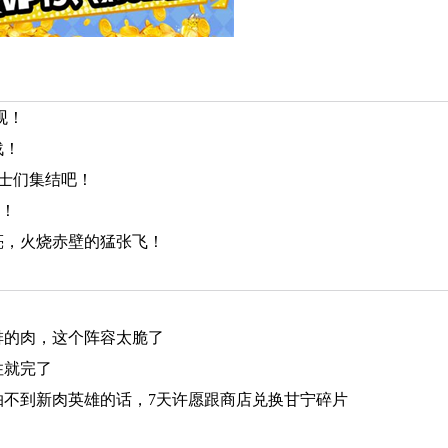
观！
战！
战士们集结吧！
镖！
亮，火烧赤壁的猛张飞！
排的肉，这个阵容太脆了
住就完了
抽不到新肉英雄的话，7天许愿跟商店兑换甘宁碎片