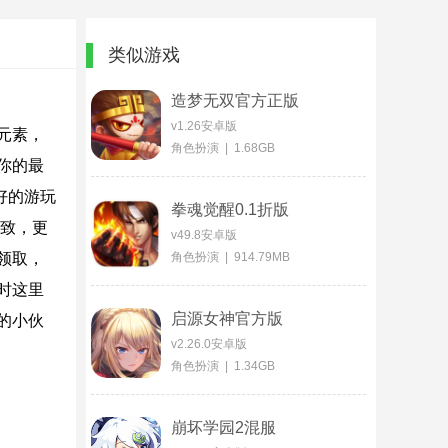
类似游戏
造梦无双官方正版
v1.26安卓版
元素，
角色扮演 | 1.68GB
你的最
好的游玩
拳魂觉醒0.1折版
细致，更
v49.8安卓版
领取，
角色扮演 | 914.79MB
时这里
启源女神官方版
的小伙
v2.26.0安卓版
角色扮演 | 1.34GB
崩坏学园2混服