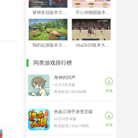
诸神皇冠版本大全
开心动物园版本大全
我的起源版本大全
nba2k20版本大全
同类游戏排行榜
海神的回声
v1.0.0安卓版
详情
角色扮演 | 69.95MB
热血江湖手游变态版
v133.0安卓版
详情
角色扮演 | 916.79MB