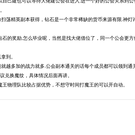
以自己建也可以等待大佬建公会在进入.进一个好的公会关系到公
要。
力扫荡精英副本获得，钻石是一个非常稀缺的货币来源有限.神灯
钻石的奖励.怎么毕业呢，当然是找大佬借位了，同一个公会更方
以拿到。
能就越多加的战力就多.公会副本通关的话每个成员都可以领到通
币建议兑换魔纹，具体情况后面再讲。
打魔王物理队比较占据优势，不想守时间打魔王的可以开自动。