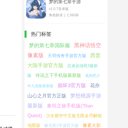
梦的第七章手游
v1.0.7安卓版
角色扮演 | 1.56GB
热门标签
黑神话悟空
梦的第七章国际服
像素版
西普
天羽传奇手游官方版
大陆手游官方版
忍者必须死3最新
传说之下手机版最新版
版
逃跑吧少
崩坏3官方版
花亦
年九游版最新版
梦想桃源手游
山心之月官方正版
最新版
泰坦之旅手机版(Titan
Quest)
少女都市中文版无限金币解锁
地图版
像素火影
极无双2手游官方版