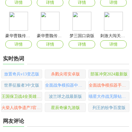
详情
详情
详情
详情
豪华曹魏传手机版
豪华曹魏传官方版
梦三国口袋版
刺激大闯关微信小游戏
详情
详情
详情
详情
实时热词
放置奇兵v13变态版
杀戮尖塔安卓版
部落冲突2024最新版
世界征服者3中文版
全面战争模拟器中文版
全面战争模拟器手游官方正版
王国保卫战4全英雄无限钻石版
波兰球之战最新版
喵星大作战无限钻石最新版
火柴人战争遗产3官方正版
星辰奇缘九游版
列王的纷争百度版
网友评论