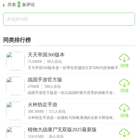
0
共有
条评论
同类排行榜
天天帝国360版本
75.94MB
99
人在玩
详情
天天帝国360版本是一款带你穿越回古罗马时代的策略手
游。游戏采用了Q版魔幻画风，将古罗马的辉煌历史和
战国手游官方版
470MB
590
人在玩
详情
战国手游官方版是一款以战国时期为背景的策略手游，
还原经典战国七雄的势力和城池，包含孙膑、白起、廉
颇、
火种协定手游
508.36MB
515
人在玩
详情
火种协定手游是一款随机与策略满满的全新卡牌游戏，
它将随机性和策略性完美融合，为你开启了一段全新的
冒险
植物大战僵尸无双版2025最新版
124.61MB
86
人在玩