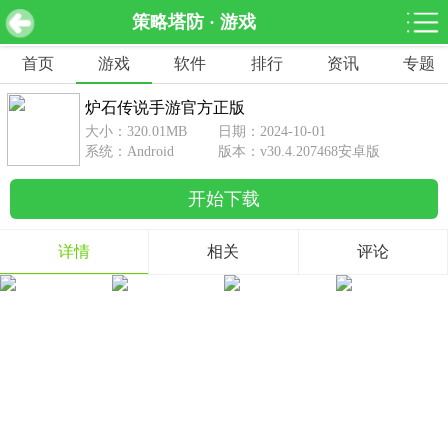
策略塔防 · 游戏
炉石传说手游官方正版 v30.4.207468安卓版
下载
首页
游戏
软件
排行
资讯
专题
网游分类
软件分类
炉石传说手游官方正版
休闲益智
赛车竞速
棋牌桌游
大小：320.01MB
日期：2024-10-01
462款游戏
122款游戏
43款游戏
系统：Android
版本：v30.4.207468安卓版
开始下载
角色扮演
动作射击
体育竞技
1642款游戏
351款游戏
69款游戏
详情
相关
评论
经营养成
策略塔防
冒险解谜
257款游戏
596款游戏
177款游戏
音乐游戏
手游辅助
53款游戏
109款游戏