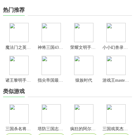
热门推荐
魔法门之英雄无敌王朝手游
神将三国4399官方版
荣耀文明手游官方版
小小幻兽录游戏
诸王黎明手游官方正版
指尖帝国最新版
猿族时代
游戏王masterduel手机版
类似游戏
三国杀名将传无限玉璧全武将版
塔防三国志2手游最新版本
疯狂的阿尔法手游
三国戏英杰传官方版