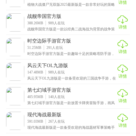
详情
植物大战僵尸无双版2025最新版是一款非常好玩的策略
塔防手游，这款游戏由b站up主铜锣戏语推出，根据
战舰帝国官方版
388.26MB
909
人在玩
详情
战舰帝国官方版是一款以经典二战海战为背景的战争策
略手游，在这里你将重温二战时期所有的战舰类型，无
论是
时空边际手游官方版
51.25MB
291
人在玩
详情
时空边际手游官方版是一款趣味十足的策略塔防手游，
采用Q版卡通的画风，色彩鲜明，配以搞怪萌趣的角色设
计
风云天下OL九游版
147.48MB
989
人在玩
详情
风云天下OL九游版是一款备受欢迎的三国战争手游，在
这里，你可以实现心中的帝王梦，坐拥一片江山，后宫
佳
第七幻域手游官方版
405.95MB
140
人在玩
详情
第七幻域手游官方版是一款放置卡牌类冒险手游，画风
唯美而清新，搭配上精美的人物立绘，让人眼前一亮。
游戏
现代海战最新版
591.03MB
267
人在玩
详情
现代海战最新版是一款备受欢迎的海战题材军事策略手
游，游戏的画面和场景都十分逼真，为玩家呈现了一个