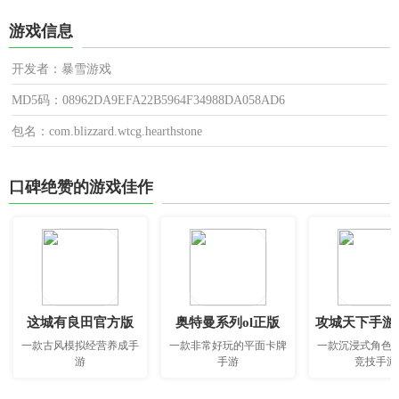
游戏信息
开发者：暴雪游戏
MD5码：08962DA9EFA22B5964F34988DA058AD6
包名：com.blizzard.wtcg.hearthstone
口碑绝赞的游戏佳作
这城有良田官方版
奥特曼系列ol正版
攻城天下手游
一款古风模拟经营养成手
一款非常好玩的平面卡牌
一款沉浸式角色
游
手游
竞技手游