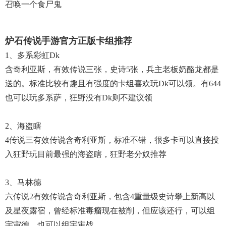
召唤一个食尸鬼
炉石传说手游官方正版卡组推荐
1、多系彩虹dk
含奇利亚斯，有效传说三张，史诗5张，兵主老板奶酪龙都是
送的。标准比较有趣且有强度的卡组喜欢玩dk可以领。有644
也可以玩多系萨，狂野没有dk则不建议领
2、海盗瞎
4传说三有效传说含奇利亚斯，标准不错，很多卡可以直接投
入狂野玩目前最强的海盗瞎，狂野老分奴推荐
3、马林德
六传说2有效传说含奇利亚斯，包含4重量级史诗攀上新高以
及星夜露宿，曾经标准毒瘤现在被削，但应该还行，可以组
宇宙德，也可以组宇宙战。