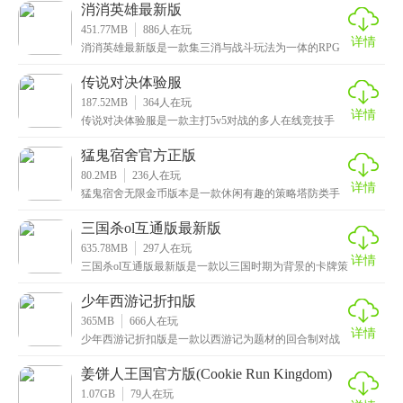
栩栩
消消英雄最新版
451.77MB
886
人在玩
详情
消消英雄最新版是一款集三消与战斗玩法为一体的RPG
卡牌游戏，操作简单易上手，轻松就能享受多重游戏乐
趣
传说对决体验服
187.52MB
364
人在玩
详情
传说对决体验服是一款主打5v5对战的多人在线竞技手
游，由Garena与腾讯天美工作室所合作开发，其高
猛鬼宿舍官方正版
80.2MB
236
人在玩
详情
猛鬼宿舍无限金币版本是一款休闲有趣的策略塔防类手
游，画面十分精美细腻，全图采用了暗黑色调，搭配上
阴森
三国杀ol互通版最新版
635.78MB
297
人在玩
详情
三国杀ol互通版最新版是一款以三国时期为背景的卡牌策
略游戏，拥有唯美细腻的场景画面和高清流畅的画质，
少年西游记折扣版
365MB
666
人在玩
详情
少年西游记折扣版是一款以西游记为题材的回合制对战
手游，画面精美细腻，特效炫酷流畅，再搭配上国漫风
的美
姜饼人王国官方版(Cookie Run Kingdom)
1.07GB
79
人在玩