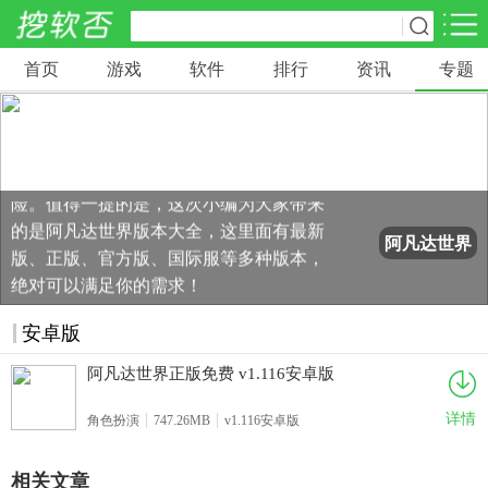
阿凡达世界是一款非常好玩的休闲装扮手
首页
游戏
软件
排行
资讯
专题
网游分类
软件分类
游，这款游戏将现实中的许多建筑场所都
进行了还原，这里面有着商城、游乐园、
休闲益智
赛车竞速
棋牌桌游
写字楼、医院等多种建筑，玩家还可以操
462款游戏
122款游戏
43款游戏
控自己的角色，前往不同的场景中进行冒
险。值得一提的是，这次小编为大家带来
角色扮演
动作射击
体育竞技
的是阿凡达世界版本大全，这里面有最新
1642款游戏
351款游戏
69款游戏
阿凡达世界
版、正版、官方版、国际服等多种版本，
版本大全
绝对可以满足你的需求！
经营养成
策略塔防
冒险解谜
257款游戏
596款游戏
177款游戏
安卓版
阿凡达世界正版免费 v1.116安卓版
音乐游戏
手游辅助
53款游戏
109款游戏
详情
角色扮演
747.26MB
v1.116安卓版
相关文章