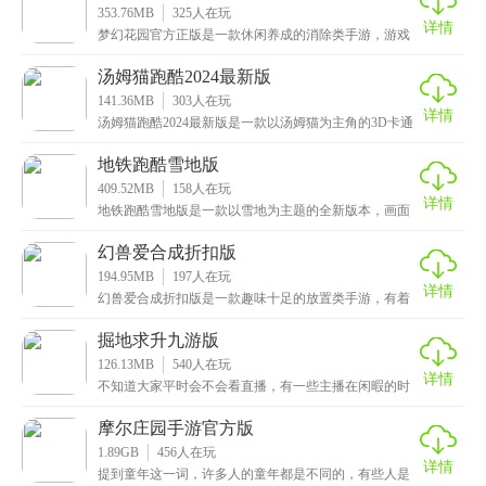
353.76MB
325
人在玩
详情
梦幻花园官方正版是一款休闲养成的消除类手游，游戏
背景设定在一个荒废的宅邸中，玩家需要在管家的帮助
下恢
汤姆猫跑酷2024最新版
141.36MB
303
人在玩
详情
汤姆猫跑酷2024最新版是一款以汤姆猫为主角的3D卡通
休闲跑酷游戏，画风十分清新可爱，色彩丰富明亮，
地铁跑酷雪地版
409.52MB
158
人在玩
详情
地铁跑酷雪地版是一款以雪地为主题的全新版本，画面
精美，有着非常美丽的雪景和冰川景观，让玩家仿佛置
身于
幻兽爱合成折扣版
194.95MB
197
人在玩
详情
幻兽爱合成折扣版是一款趣味十足的放置类手游，有着
卡通精致的画风和魔性上头的背景音乐，让玩家体验游
戏轻
掘地求升九游版
126.13MB
540
人在玩
详情
不知道大家平时会不会看直播，有一些主播在闲暇的时
候会玩一些小游戏，这次小编给大家带来的是掘地求升
九游
摩尔庄园手游官方版
1.89GB
456
人在玩
详情
提到童年这一词，许多人的童年都是不同的，有些人是