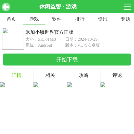
休闲益智 · 游戏
米加小镇世界官方正版 v1.79安卓版
下载
首页
游戏
软件
排行
资讯
专题
网游分类
软件分类
米加小镇世界官方正版
休闲益智
赛车竞速
棋牌桌游
大小：515.01MB
日期：2024-10-29
462款游戏
122款游戏
43款游戏
系统：Android
版本：v1.79安卓版
开始下载
角色扮演
动作射击
体育竞技
1642款游戏
351款游戏
69款游戏
详情
相关
攻略
评论
经营养成
策略塔防
冒险解谜
257款游戏
596款游戏
177款游戏
音乐游戏
手游辅助
53款游戏
109款游戏