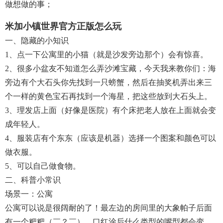
做想做的事；
米加小镇世界官方正版怎么玩
一、隐藏的小知识
1、点一下公寓里的小猫（就是沙发旁边那个）会有惊喜。
2、很多小盆友不知道怎么弄沙滩宝藏，今天我来教你们：海
旁边有个大石头你先找到一只螃蟹，然后在抽奖机弄出来三
个一样的黄色宝石再找到一个海星，把这些放到大石头上。
3、理发店上面（好像是医院）有个床把老人放在上面就会变
成年轻人。
4、服装店有个东东（应该是机器）选择一个图案和颜色可以
做衣服。
5、可以自己做食物。
二、科普小常识
场景一：公寓
公寓可以说是很阔耐的了！最左边的房间里的大象帕子后面
有一个粑粑（￣？￣），口红涂后什么类型的嘴型都会变，