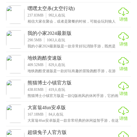
看赛尔号、海绵宝宝、奥特曼这些长大的，其实国内的
动画
嘿嘿太空杀(太空行动)
237.83MB
992
人在玩
详情
相信大家在聚会，或者是聚餐的时候，可能会玩到狼人
杀这类的卡牌游戏，其实是比较麻烦的，总不能每次等
到聚
我的小家2024最新版
290.5MB
1063
人在玩
详情
我的小家2024最新版是一款非常好玩消除手游，既然是
消除游戏，相信大家也不会陌生了，一般这类游戏都是
地铁跑酷变速版
409.52MB
829
人在玩
详情
地铁跑酷变速版是一款好玩有趣的冒险跑酷手游，在游
戏中，玩家可以扮演卡通形象的角色，穿戴各种有趣的
道具
熊猫博士小镇官方版
438.81MB
419
人在玩
详情
熊猫博士小镇官方版是一款Q版画风的休闲手游，它的画
风以可爱有趣的Q版卡通为主，游戏角色生动形象，场景
大富翁4fun安卓版
167.18MB
84
人在玩
详情
大富翁4fun安卓版是一款非常经典的休闲益智手游，在这
个游戏中，不仅可以体验到成为商业巨头的乐趣，还
超级兔子人官方版