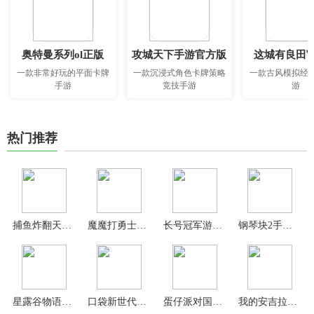
奥特曼系列ol正版
攻城天下手游官方版
这城有良田
一款非常好玩的平面卡牌
一款沉浸式角色卡牌策略
一款古风模拟经
手游
竞技手游
游
热门推荐
捕鱼炸翻天官方版
魔魔打勇士官方版
长号冠军游戏(Music Champion)
钢琴块2手机版
星露谷物语手机版中文版
口袋新世代官方版
蛋仔派对国际服
我的安吉拉2最新版