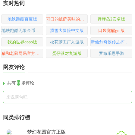
实时热词
地铁跑酷百度版
可口的披萨美味的披萨2024最新版
弹弹岛2安卓版
地铁跑酷无限金币无限钥匙版
滑雪大冒险中文版
口袋觉醒gm版
我的世界oppo版
校花梦工厂九游版
新仙剑奇侠传之挥剑问情手游
猫和老鼠网易官方版手游
蛋仔派对九游版
罗布乐思手游
网友评论
0
共有
条评论
同类排行榜
梦幻花园官方正版