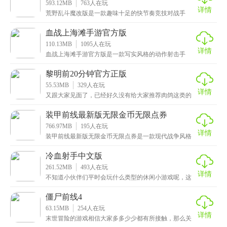
593.12MB
763
人在玩
详情
荒野乱斗魔改版是一款趣味十足的快节奏竞技对战手
游，画面十分精美细腻，游戏中的人物形象和场景采用
了未来
血战上海滩手游官方版
110.13MB
1095
人在玩
详情
血战上海滩手游官方版是一款写实风格的动作射击手
游，看到游戏名称的小伙伴，还可能会误以为，斧头帮
这里的
黎明前20分钟官方正版
55.53MB
329
人在玩
详情
又跟大家见面了，已经好久没有给大家推荐肉鸽这类的
游戏了，这次小编给大家带来的是黎明前20分钟官方正
版
装甲前线最新版无限金币无限点券
766.97MB
195
人在玩
详情
装甲前线最新版无限金币无限点券是一款现代战争风格
的3D游戏，拥有细腻逼真的战场场景，还有各种各样威
力
冷血射手中文版
261.52MB
493
人在玩
详情
不知道小伙伴们平时会玩什么类型的休闲小游戏呢，这
次小编给大家带来的是冷血射手中文版，一款非常好玩
的动
僵尸前线4
63.15MB
254
人在玩
详情
末世冒险的游戏相信大家多多少少都有所接触，那么关
于丧尸病毒这类的可能只在电影中看过，这次小编给大