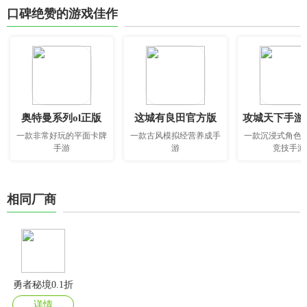
口碑绝赞的游戏佳作
奥特曼系列ol正版
这城有良田官方版
攻城天下手游
一款非常好玩的平面卡牌
一款古风模拟经营养成手
一款沉浸式角色
手游
游
竞技手游
相同厂商
勇者秘境0.1折
详情