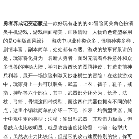
勇者养成记变态版
是一款好玩有趣的的3D冒险闯关角色扮演
类手机游戏，游戏画面精美，画质清晰，人物角色造型采用
的是Q萌版画风设计，游戏中职业种类众多，怪物种类多样，
剧情丰富，副本简单，处处都有奇遇。游戏的故事背景讲的
是，玩家将化身为一名新人勇者，面对充满着各种意外和众
多怪兽的神秘大陆，学习部落酋长的图腾神迹，打造史前神
兵利器，展开一场惊险刺激又妙趣横生的冒险！在这款游戏
中，玩家身上一共可以装备，武器，上衣，裤子，鞋子，戒
指，挂坠等六个部位，其中，武器部分还分为，长矛，法
杖，弓箭，骨镖这四种类型，而这四种武器也拥有不同的特
点，这里小编就简单的介绍一下吧，长矛：均衡型武器，属
于中规中矩的类型；法杖：输出型武器，其攻击力极高，但
是缺点也比较明显，就是攻击速度比较慢；弓箭：轻型武
器，虽然攻击力比较低，但是它的攻击速度特别的快，你可