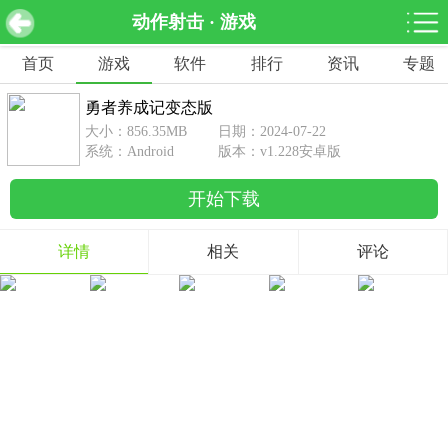
动作射击 · 游戏
勇者养成记变态版 v1.228安卓版
下载
首页
游戏
软件
排行
资讯
专题
网游分类
软件分类
勇者养成记变态版
休闲益智
赛车竞速
棋牌桌游
大小：856.35MB
日期：2024-07-22
462款游戏
122款游戏
43款游戏
系统：Android
版本：v1.228安卓版
开始下载
角色扮演
动作射击
体育竞技
1642款游戏
351款游戏
69款游戏
详情
相关
评论
经营养成
策略塔防
冒险解谜
257款游戏
596款游戏
177款游戏
音乐游戏
手游辅助
53款游戏
109款游戏