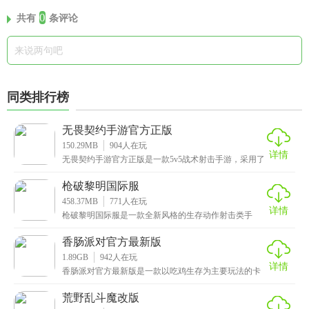
0
共有
条评论
同类排行榜
无畏契约手游官方正版
150.29MB
904
人在玩
详情
无畏契约手游官方正版是一款5v5战术射击手游，采用了
FPS经典的“爆破模式”为核心玩法，双方团队轮换
枪破黎明国际服
458.37MB
771
人在玩
详情
枪破黎明国际服是一款全新风格的生存动作射击类手
游，采用最先进的3D物理引擎打造，场景画面非常真
实，玩
香肠派对官方最新版
1.89GB
942
人在玩
详情
香肠派对官方最新版是一款以吃鸡生存为主要玩法的卡
通风射击类手游，以Q版的香肠人物作为可操作性角色，
可
荒野乱斗魔改版