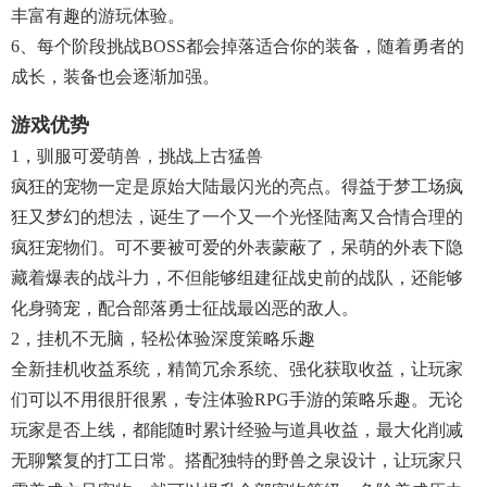
丰富有趣的游玩体验。
6、每个阶段挑战BOSS都会掉落适合你的装备，随着勇者的
成长，装备也会逐渐加强。
游戏优势
1，驯服可爱萌兽，挑战上古猛兽
疯狂的宠物一定是原始大陆最闪光的亮点。得益于梦工场疯
狂又梦幻的想法，诞生了一个又一个光怪陆离又合情合理的
疯狂宠物们。可不要被可爱的外表蒙蔽了，呆萌的外表下隐
藏着爆表的战斗力，不但能够组建征战史前的战队，还能够
化身骑宠，配合部落勇士征战最凶恶的敌人。
2，挂机不无脑，轻松体验深度策略乐趣
全新挂机收益系统，精简冗余系统、强化获取收益，让玩家
们可以不用很肝很累，专注体验RPG手游的策略乐趣。无论
玩家是否上线，都能随时累计经验与道具收益，最大化削减
无聊繁复的打工日常。搭配独特的野兽之泉设计，让玩家只