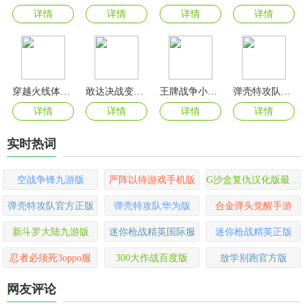
详情
详情
详情
详情
穿越火线体验服手游
敢达决战变态版
王牌战争小米版
弹壳特攻队vivo版
详情
详情
详情
详情
实时热词
空战争锋九游版
严阵以待游戏手机版
G沙盒复仇汉化版最新版
弹壳特攻队官方正版
弹壳特攻队华为版
合金弹头觉醒手游
新斗罗大陆九游版
迷你枪战精英国际服
迷你枪战精英正版
忍者必须死3oppo服
300大作战百度版
放学别跑官方版
网友评论