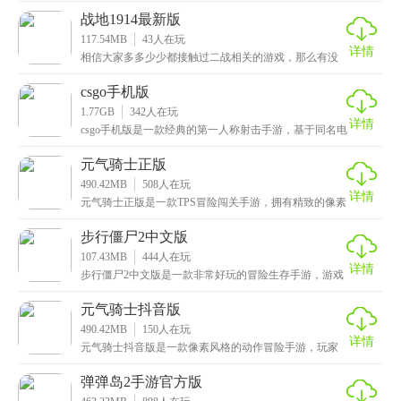
家带
战地1914最新版
117.54MB
43
人在玩
详情
相信大家多多少少都接触过二战相关的游戏，那么有没
有玩过一战这类的游戏呢，这次小编给大家带来的是战
地1
csgo手机版
1.77GB
342
人在玩
详情
csgo手机版是一款经典的第一人称射击手游，基于同名电
脑游戏进行移植开发，相较于电脑版本，虽然手机操
元气骑士正版
490.42MB
508
人在玩
详情
元气骑士正版是一款TPS冒险闯关手游，拥有精致的像素
画风设计和多种趣味玩法模式，而且游戏中提供了丰富
步行僵尸2中文版
107.43MB
444
人在玩
详情
步行僵尸2中文版是一款非常好玩的冒险生存手游，游戏
背景设定在僵尸灾难爆发时期，城市中充斥着各式各样
的
元气骑士抖音版
490.42MB
150
人在玩
详情
元气骑士抖音版是一款像素风格的动作冒险手游，玩家
首先进入游戏会有一段剧情动画，之后就是新手教程
了，可
弹弹岛2手游官方版