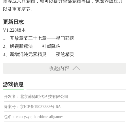
需养成六只宠物，就可以提升全部宠物等级，免除养成压力
以及重复培养。
更新日志
V1.228版本
1、开放章节三十七章——星门部落
2、解锁新秘法——神威降临
3、新增混沌元素精灵——夜煞精灵
收起内容
游戏信息
开发者：北京赫德时代科技有限公司
备案号：京ICP备19037383号-6A
包名：com.yzycj.hardtime.aligames