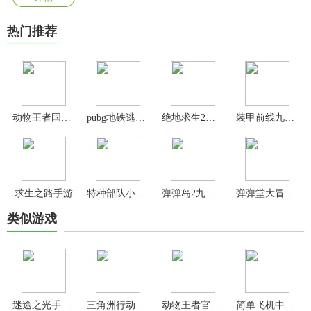
热门推荐
动物王者国际服正版
pubg地铁逃生官方正版
绝地求生2未来之役2024最新版
装甲前线九游版
求生之路手游
特种部队小组2中文版
弹弹岛2九游版
弹弹堂大冒险手游官方版
类似游戏
迷途之光手游官方版
三角洲行动手游
动物王者官方版
简单飞机中文版