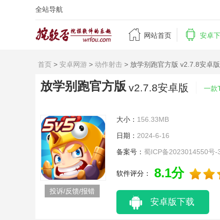
全站导航


网站首页
安卓
首页
>
安卓网游
>
动作射击
> 放学别跑官方版 v2.7.8安卓版
放学别跑官方版
v2.7.8安卓版
一款
大小：
156.33MB
日期：
2024-6-16
备案号：
蜀ICP备2023014550号-
8.1分
软件评分：
投诉/反馈/报错
安卓版下载