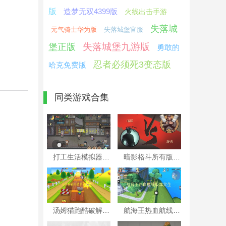
版
造梦无双4399版
火线出击手游
失落城
元气骑士华为版
失落城堡官服
失落城堡九游版
堡正版
勇敢的
忍者必须死3变态版
哈克免费版
同类游戏合集
打工生活模拟器破解版本大全
暗影格斗所有版本大全
汤姆猫跑酷破解版本大全
航海王热血航线版本大全