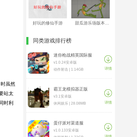
好玩的修仙手游
甜瓜游乐场版本大全
同类游戏排行榜
迷你枪战精英国际服
v1.0.24安卓版
详情
动作射击 | 1.14GB
出时虽然
霸王龙模拟器正版
要站太
v3.1安卓版
同时利
详情
休闲娱乐 | 28.08MB
蛋仔派对渠道服
v1.0.133安卓版
详情