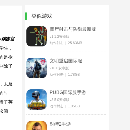
类似游戏
僵尸射击与防御最新版
v1.1.2安卓版
学别跑官
动作射击 | 25.63MB
学生，
的是枪
文明重启国际服
中除了
v10.0安卓版
动作射击 | 1.78GB
，以及
PUBG国际服手游
的时
v3.5.0安卓版
错了英
动作射击 | 1.05GB
松简
对峙2手游