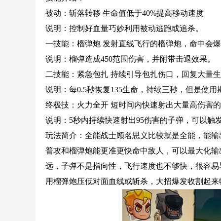
被动：斩落转移 生命值低于40%提高移动速度
说明：控制好血量巧妙利用被动逃跑或追杀。
一技能：榴弹炮 发射直线飞行的榴弹炮，命中会
说明：榴弹造成450范围伤害，并附带击退效果。
二技能：紧急包扎 持续引导包扎伤口，回复大量
说明：每0.5秒恢复135生命，持续三秒，但是使
终极技：火力全开 短时间内快速射出大量高伤害
说明：5秒内持续快速射出95伤害的子弹，可以触
玩法简介：全能战士顾名思义比较就是全能，能输
普攻和榴弹炮能更准更快命中敌人，可以最大化输
远，子弹不是指向性，飞行速度也不够快，很容易
用榴弹炮压低对面血线或斩杀，大招爆发收割起来