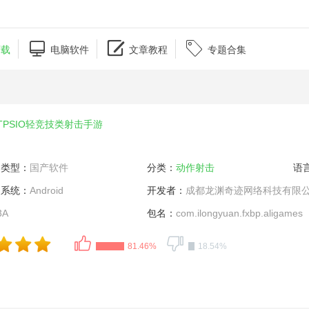



下载
电脑软件
文章教程
专题合集
TPSIO轻竞技类射击手游
类型：
国产软件
分类：
动作射击
语
系统：
Android
开发者：
成都龙渊奇迹网络科技有限
3A
包名：
com.ilongyuan.fxbp.aligames
81.46%
18.54%