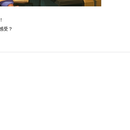
！
感受？